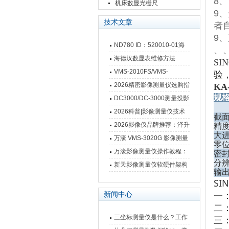
8
、
栅尺
机床数显光栅尺
9
、
技术文章
者
9
、
ND780 ID：520010-01海
、
德汉数显表故障维修内容
海德汉数显表维修方法
S
VMS-2010FS/VMS-
验
3020FS/VMS-4030FS手动
2026精密影像测量仪选购指
KA
规
影像测量仪技术参数
南 靠谱品牌一站式选型推荐
DC3000/DC-3000测量投影
仪万濠数据处理器数显表故
2026科普|影像测量仪技术
截
障维修方法
原理、分类及选型应用
2026影像仪品牌推荐：泽升
精
大
影像测量仪选型指南
万濠 VMS-3020G 影像测量
零
仪技术规格与应用解析
万濠影像测量仪操作教程：
密
分
从开机到出报告，新手也能
新天影像测量仪软硬件架构
输
快速上手
与测量性能深度剖析
SI
新闻中心
一
二
三坐标测量仪是什么？工作
三