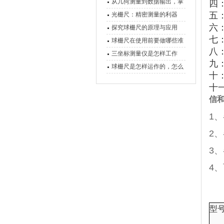
原理、分类与核心功能一次
从几何测量到数据输出，掌
四
讲清
握万濠影像测量仪的六大核
五
光栅尺：精密测量的利器
六
心能力
探究球栅尺的原理与应用
七
球栅尺在使用前要做哪些准
八
备工作？
三坐标测量仪是怎样工作
九
的，功能有什么优势？
球栅尺是怎样运作的，怎么
十
样可以简单的安装它
十
信
1
2
3
4
型