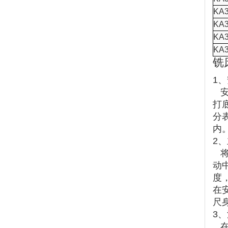
KA3
KA3
KA3
KA3
铣
1
安
打
分
内
2
将
动
度
在
尺
3
在