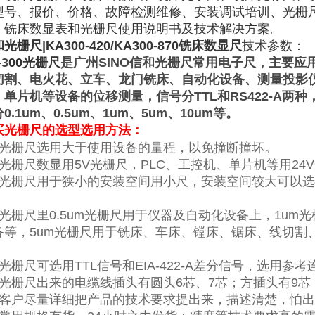
型号、报价、价格、故障检测维修、安装调试培训、光栅
、铣床数显表和光栅尺使用说明书及技术解决方案。
光栅尺|KA300-420/KA300-870铣床数显尺
技术参数：
-
3
00
光栅尺
是广州
SINO
信和光栅尺常用电子尺，主要应
切割、电火花、立车、龙门铣床、自动化设备、测量投影
、单片机
等设备的位移测量，信号分
TTL
和
RS422-A
两种
分
0.1um
、
0.5um
、
1um
、
5um
、
10um
等。
买
光栅尺的选型选用方法：
光栅尺选用大于使用设备的量程，以免撞断撞坏。
光栅尺数显用
5V
光栅尺，
PLC
、工控机、单片机等用
24V
光栅尺用于狭小的安装空间用小尺，安装空间较大可以选
。
光栅尺里
0.5um
光栅尺用于仪器及自动化设备上，
1um
光
备等，
5um
光栅尺用于铣床、车床、镗床、锯床、线切割
光栅尺可选用
TTL
信号和
EIA-422-A
差分信号，选用参考
光栅尺出来的电缆线插头有圆头
6
芯、
7
芯；方插头有
9
芯
客户尽量详细把产品的技术要求提出来，描述清楚，怕出