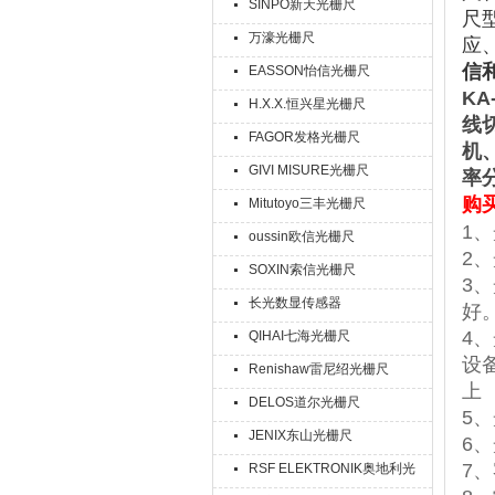
SINPO新天光栅尺
尺
万濠光栅尺
应
信和
EASSON怡信光栅尺
KA
H.X.X.恒兴星光栅尺
线
FAGOR发格光栅尺
机
GIVI MISURE光栅尺
率
购
Mitutoyo三丰光栅尺
、
1
oussin欧信光栅尺
2
、
SOXIN索信光栅尺
3
、
长光数显传感器
好
4
、
QIHAI七海光栅尺
设
Renishaw雷尼绍光栅尺
上
DELOS道尔光栅尺
5
、
JENIX东山光栅尺
6
、
7
、
RSF ELEKTRONIK奥地利光