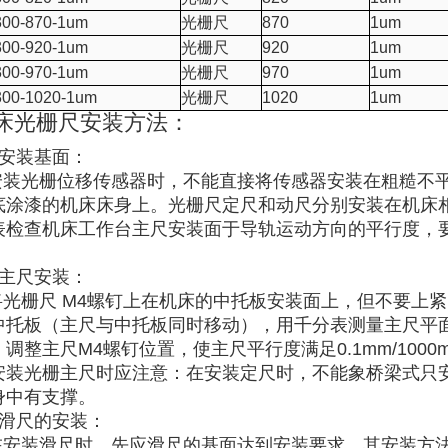
00-870-1um
光栅尺
870
1um
00-920-1um
光栅尺
920
1um
00-970-1um
光栅尺
970
1um
00-1020-1um
光栅尺
1020
1um
床光栅尺安装方法：
、安装基面：
装光栅位移传感器时，不能直接将传感器安装在粗糙不平
底涂漆的机床床身上。光栅尺定尺和动尺分别安装在机床
表检查机床工作台主尺安装面于导轨运动方向的平行度，要求
。
、主尺安装：
光栅尺 M4螺钉上在机床的中托板安装面上，但不要上
中托板（主尺与中托板同时移动），用千分表测量主尺平
，调整主尺M4螺钉位置，使主尺平行度满足0.1mm/1000
安装光栅主尺时应注意：在安装定尺时，不能象桥梁式只
身中有支撑。
、滑尺的安装：
安装滑尺时，先应滑尺的基面达到安装要求，其安装方法