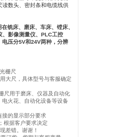
尺读数头、密封条和电缆线供
用在铣床、磨床、车床、镗床、
仪、影像测量仪、
PLC
工控
，电压分
5V
和
24V
两种，分辨
光栅尺
用大尺，具体型号与客服确定
栅尺用于磨床、仪器及自动化
、电火花、自动化设备等设备
连接的显示部分要求
；根据客户要求决定
现差错。谢谢！