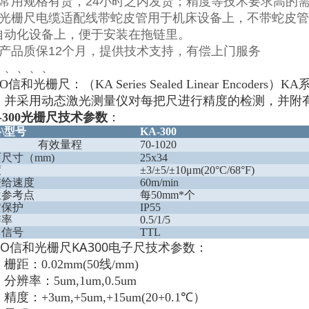
常用规格有货，
24
小时之内发货；精度等技术要求高的
光栅尺电缆适配线带蛇皮管用于机床设备上，不带蛇皮管
自动化设备上，便于安装在拖链里。
产品质保
12
个月，提供技术支持，有偿上门服务
、、、、、
INO信和光栅尺：（
KA Series Sealed Linear Encoders
）
KA
，并采用动态激光测量仪对每把尺进行精度的检测，并附
-300光栅尺技术参数
：
格
\
型号
KA-300
有效量程
70-1020
面尺寸（
mm)
25x34
度
±3/±5/±10μm(20°C/68°F)
进给速度
60m/min
位参考点
每
50mm
*个
封保护
IP55
辨率
0.5/1/5
出信号
TTL
NO
KA300
信和光栅尺
电子尺技术参数
：
：栅距：
0.02mm(50
线
/mm)
：分辨率：
5um,1um,0.5um
：精度：
+3um,+5um,+15um(20+0.1℃
）