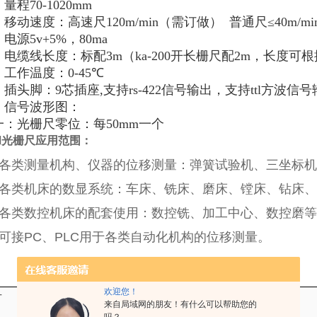
：量程
70-
1020
mm
：移动速度：高速尺
120m/min
（需订做）
普通尺
≤40m/mi
：电源
5v+5%
，
80ma
：电缆线长度：标配
3m
（
ka-200
开长栅尺配
2m
，长度可根
：工作温度：
0-45℃
：插头脚：
9
芯插座
,
支持
rs-422
信号输出，支持
ttl
方波信号
：信号波形图：
一：光栅尺零位：每
50mm
一个
和光栅尺应用范围：
、各类测量机构、仪器的位移测量：弹簧试验机、三坐标
、各类机床的数显系统：车床、铣床、磨床、镗床、钻床
、各类数控机床的配套使用：数控铣、加工中心、数控磨
、可接PC、PLC用于各类自动化机构的位移测量。
欢迎您！
号
名称
有效行程
分辨率
来自局域网的朋友！有什么可以帮助您的
mm
um