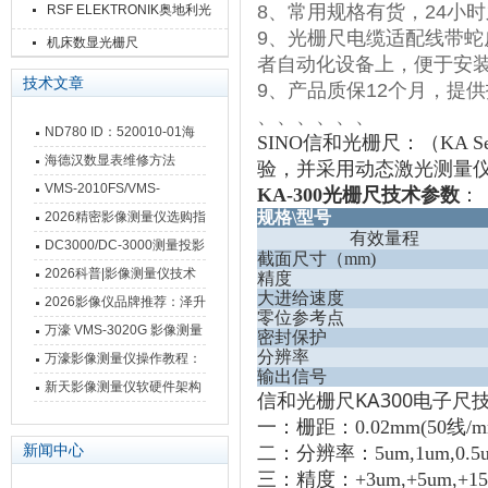
8
、常用规格有货，
24
小时
RSF ELEKTRONIK奥地利光
9
、光栅尺电缆适配线带蛇
栅尺
机床数显光栅尺
者自动化设备上，便于安
技术文章
9
、产品质保
12
个月，提供
、、、、、、
ND780 ID：520010-01海
SINO信和光栅尺：（
KA Se
德汉数显表故障维修内容
海德汉数显表维修方法
验，并采用动态激光测量
VMS-2010FS/VMS-
KA-300光栅尺技术参数
：
3020FS/VMS-4030FS手动
规格
\
型号
2026精密影像测量仪选购指
有效量程
影像测量仪技术参数
南 靠谱品牌一站式选型推荐
DC3000/DC-3000测量投影
截面尺寸（
mm)
仪万濠数据处理器数显表故
2026科普|影像测量仪技术
精度
大进给速度
障维修方法
原理、分类及选型应用
2026影像仪品牌推荐：泽升
零位参考点
影像测量仪选型指南
万濠 VMS-3020G 影像测量
密封保护
分辨率
仪技术规格与应用解析
万濠影像测量仪操作教程：
输出信号
从开机到出报告，新手也能
新天影像测量仪软硬件架构
KA300
信和光栅尺
电子尺
快速上手
与测量性能深度剖析
一：栅距：
0.02mm(50
线
/m
新闻中心
二：分辨率：
5um,1um,0.5
三：精度：
+3um,+5um,+1