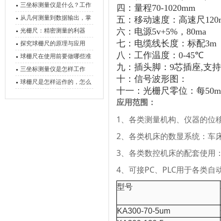
三坐标测量仪是什么？工作
四：量程
70-
1020
mm
原理、分类与核心功能一次
从几何测量到数据输出，掌
五：移动速度：高速尺
120
讲清
握万濠影像测量仪的六大核
六：电源
5v+5%
，
80ma
光栅尺：精密测量的利器
七：电缆线长度：标配
3m
心能力
探究球栅尺的原理与应用
八：工作温度：
0-45℃
球栅尺在使用前要做哪些准
九：插头脚：
9
芯插座
,
支持
备工作？
三坐标测量仪是怎样工作
十：信号波形图：
的，功能有什么优势？
球栅尺是怎样运作的，怎么
十一：光栅尺零位：每
50
样可以简单的安装它
应用范围：
1、各类测量机构、仪器的位
2、各类机床的数显系统：车
3、各类数控机床的配套使用
4、可接PC、PLC用于各类
型号
KA300-70-5um