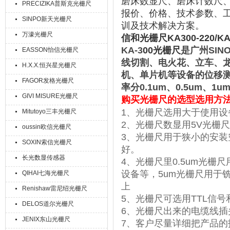
磨床数显尺、磨床计数尺、
PRECIZIKA普斯克光栅尺
报价、价格、技术参数、
SINPO新天光栅尺
训及技术解决方案。
万濠光栅尺
信和光栅尺KA300-220/K
KA-
3
00
光栅尺
是广州
SIN
EASSON怡信光栅尺
线切割、电火花、立车、
H.X.X.恒兴星光栅尺
机、单片机
等设备的位移
FAGOR发格光栅尺
率分
0.1um
、
0.5um
、
1u
GIVI MISURE光栅尺
购买
光栅尺的选型选用方
、
1
光栅尺选用大于使用设
Mitutoyo三丰光栅尺
2
、光栅尺数显用
5V
光栅尺
oussin欧信光栅尺
3
、光栅尺用于狭小的安装
SOXIN索信光栅尺
好。
长光数显传感器
4
、光栅尺里
0.5um
光栅尺
设备等，
5um
光栅尺用于
QIHAI七海光栅尺
上
Renishaw雷尼绍光栅尺
5
、光栅尺可选用
TTL
信号
DELOS道尔光栅尺
6
、光栅尺出来的电缆线插
JENIX东山光栅尺
7
、客户尽量详细把产品的