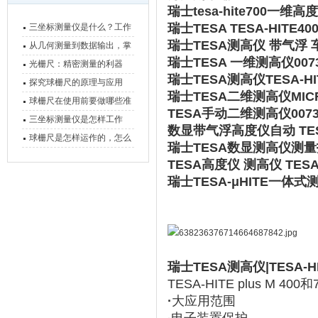
瑞士tesa-hite700一
瑞士TESA TESA-HITE
三坐标测量仪是什么？工作
瑞士TESA测高仪 带气浮 车
原理、分类与核心功能一次
从几何测量到数据输出，掌
瑞士TESA 一维测高仪00730
讲清
握万濠影像测量仪的六大核
光栅尺：精密测量的利器
瑞士TESA测高仪TESA-HI
心能力
探究球栅尺的原理与应用
瑞士TESA二维测高仪MICR
球栅尺在使用前要做哪些准
TESA手动二维测高仪0073
备工作？
三坐标测量仪是怎样工作
数显带气浮高度仪自动 TESA M
的，功能有什么优势？
球栅尺是怎样运作的，怎么
瑞士TESA数显测高仪测量拐点
样可以简单的安装它
TESA高度仪 测高仪 TESA-H
瑞士TESA-μHITE一体
瑞士TESA测高仪|TESA-H
TESA-HITE plus M 
·
大应用范围