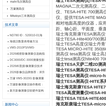
瑞士TESA测高仪|TESA-H
mahr马尔测高仪
MAGNA二次元测高仪、二坐
万濠测高仪
仪、TESA-HITE 700测高仪
Mitutoyo三丰测高仪
仪、提供TESA-HITE 
相对地面高度的仪器，应
技术文章
距、轴心距、平面度、垂
瑞士海克斯康TESA测高
ND780 ID：520010-01海
瑞士TESA-Hite400/7
德汉数显表故障维修内容
海德汉数显表维修方法
瑞士TESA高度仪瑞士丹青
VMS-2010FS/VMS-
TESA MICRO-HITE 35
测高仪 tesa测高仪 瑞士
3020FS/VMS-4030FS手动
2026精密影像测量仪选购指
瑞士tesa测高仪hite4
影像测量仪技术参数
南 靠谱品牌一站式选型推荐
DC3000/DC-3000测量投影
瑞士TESA天萨二维2D测高仪M
仪万濠数据处理器数显表故
2026科普|影像测量仪技术
瑞士TESA测高仪TESA-H
障维修方法
原理、分类及选型应用
2026影像仪品牌推荐：泽升
瑞士TESA测高仪-micro-
影像测量仪选型指南
万濠 VMS-3020G 影像测量
瑞士TESA测高仪-HITE
仪技术规格与应用解析
万濠影像测量仪操作教程：
瑞士海克斯康TESA HITE
从开机到出报告，新手也能
新天影像测量仪软硬件架构
TESA高度测量仪HESA-HI
快速上手
与测量性能深度剖析
瑞士TESA TESA-HITE
海克斯康瑞士TESA-micro-h
新闻中心