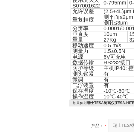
使用测头夹
0-795mm
0
S07001622
允许误差
(2.5+4L)μ
测平面≤2μm
重复精度
测孔≤3μm
分辨率
0.0001/0.00
垂直度
10μm
1
重量
27Kg
3
移动速度
0.5 m/s
测量力
1.5±0.5N
电源
6V可充电
数据传输
RS232接口
防护等级
主机IP40;
测头锁紧
有
微调
有
气浮装置
有
保存温度
-10℃-60℃
操作温度
10℃-40℃
如果你对
瑞士TESA测高仪|TESA-HIT
产品：