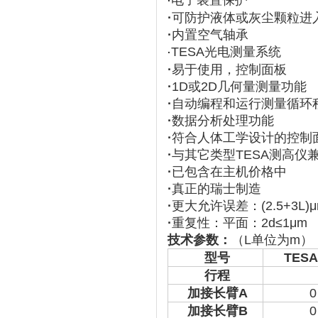
电子装置保护
·
·
可防护液体或灰尘颗粒进
·
内置空气轴承
TESA光电测量系统
·
·
易于使用，控制面板
·
1D或2D几何量测量功能
·
自动编程和运行测量循环
·
数据分析处理功能
·
符合人体工学设计的控制
·
与其它类型TESA测高仪
·
已包含在主机价格中
·
真正的瑞士制造
·
更大允许误差：(2.5+3L)μ
·
重复性：平面：2d≤1μm 
技术参数：
（L单位为m）
型号
TESA
行程
加接长臂
A
0
加接长臂
B
0