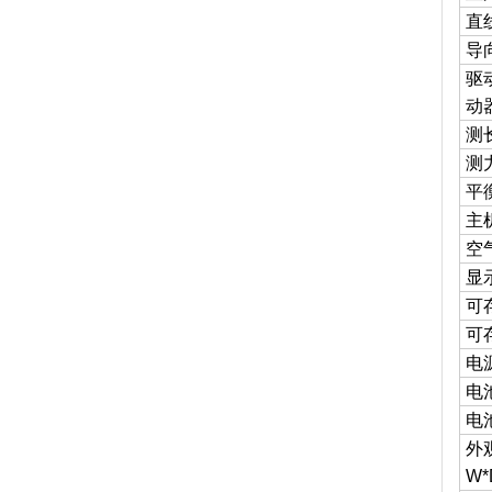
直
导
驱
动
测
测
平
主
空
显
可
可
电
电
电
外
W*