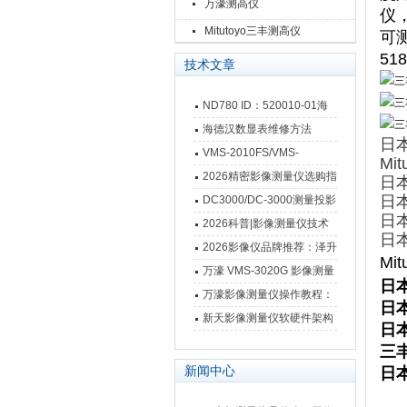
万濠测高仪
仪
Mitutoyo三丰测高仪
可
5
技术文章
ND780 ID：520010-01海
德汉数显表故障维修内容
海德汉数显表维修方法
日本
VMS-2010FS/VMS-
Mi
3020FS/VMS-4030FS手动
2026精密影像测量仪选购指
日本
影像测量仪技术参数
南 靠谱品牌一站式选型推荐
日本
DC3000/DC-3000测量投影
日本
仪万濠数据处理器数显表故
2026科普|影像测量仪技术
日本
障维修方法
原理、分类及选型应用
2026影像仪品牌推荐：泽升
Mi
影像测量仪选型指南
万濠 VMS-3020G 影像测量
日本
仪技术规格与应用解析
万濠影像测量仪操作教程：
日本
从开机到出报告，新手也能
新天影像测量仪软硬件架构
日本
快速上手
与测量性能深度剖析
三丰
新闻中心
日本