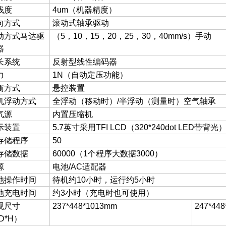
线度
4um（机器精度）
向方式
滚动式轴承驱动
动方式马达驱
（5，10，15，20，25，30，40mm/s）手动
器
长系统
反射型线性编码器
力
1N（自动定压功能）
衡方式
悬控装置
机浮动方式
全浮动（移动时）/半浮动（测量时）空气轴承
气源
内置压缩机
示装置
5.7英寸采用TFI LCD（320*240dot LED带背光
存储程序
50
存储数据
60000（1个程序大数据3000）
源
电池/AC适配器
池操作时间
待机约10小时，运行约5小时
池充电时间
约3小时（充电时也可使用）
观尺寸
237*448*1013mm
247*44
D*H）