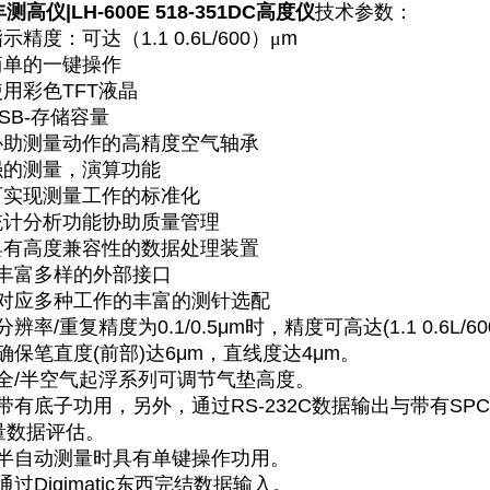
测高仪|LH-600E 518-351DC高度仪
技术参数：
指示精度：可达（1.1 0.6L/600）
μ
m
.简单的一键操作
使用彩色TFT液晶
USB-存储容量
.协助测量动作的高精度空气轴承
.强的测量，演算功能
.可实现测量工作的标准化
.统计分析功能协助质量管理
.具有高度兼容性的数据处理装置
0.丰富多样的外部接口
1.对应多种工作的丰富的测针选配
.分辨率/重复精度为0.1/0.5μm时，精度可高达(1.1 0.6L/60
.确保笔直度(前部)达6μm，直线度达4μm。
4.全/半空气起浮系列可调节气垫高度。
5.带有底子功用，另外，通过RS-232C数据输出与带有S
量数据评估。
6.半自动测量时具有单键操作功用。
.通过Digimatic东西完结数据输入。