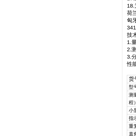
1
荷
匈
34
技
1.
2.
3.分
性
货
型
测
程
小
指
重
直