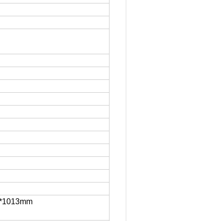
）
8*1013mm