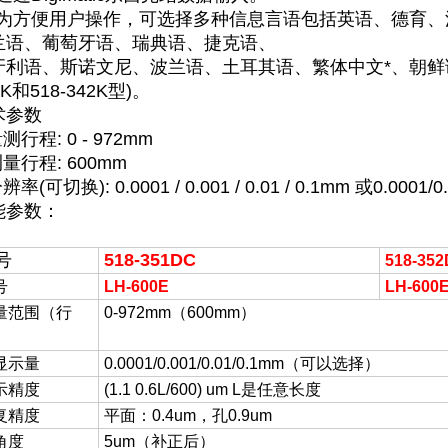
8.为方便用户操作，可选择多种信息言语包括英语、德育
兰语、葡萄牙语、瑞典语、捷克语、
牙利语、斯诺文尼、波兰语、土耳其语、繁体中文*、朝鲜语**
1K和518-342K型)。
术参数
量测行程: 0 - 972mm
测量行程: 600mm
辨率(可切换): 0.0001 / 0.001 / 0.01 / 0.1mm 或0.0001/0.00
能参数：
号
518-351DC
518-35
号
LH-600E
LH-600
量范围（行
0-972mm（600mm）
）
显示量
0.0001/0.001/0.01/0.1mm（可以选择）
示精度
(1.1 0.6L/600) um L是任意长度
复精度
平面：0.4um，孔0.9um
角度
5um（补正后）