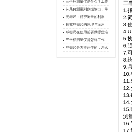
三坐标测量仪是什么？工作
三丰
原理、分类与核心功能一次
从几何测量到数据输出，掌
1.
讲清
握万濠影像测量仪的六大核
2
光栅尺：精密测量的利器
3.
心能力
探究球栅尺的原理与应用
4.
球栅尺在使用前要做哪些准
5
备工作？
三坐标测量仪是怎样工作
6
的，功能有什么优势？
球栅尺是怎样运作的，怎么
7
样可以简单的安装它
8
9
1
1
12
13
1
1
测
1
17