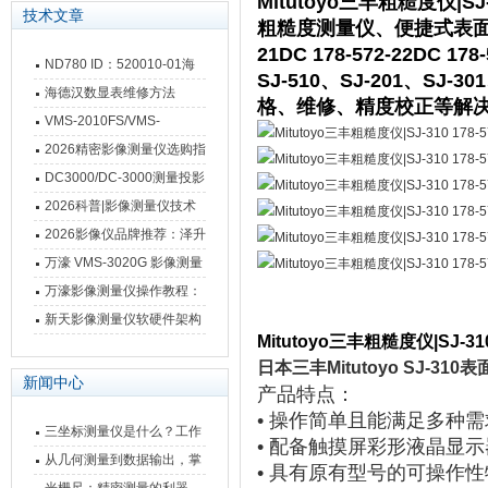
Mitutoyo三丰粗糙度仪|SJ-3
技术文章
粗糙度测量仪、便捷式表
21DC 178-572-22DC 178
ND780 ID：520010-01海
SJ-510、SJ-201、SJ-
德汉数显表故障维修内容
海德汉数显表维修方法
格、维修、精度校正等解
VMS-2010FS/VMS-
3020FS/VMS-4030FS手动
2026精密影像测量仪选购指
影像测量仪技术参数
南 靠谱品牌一站式选型推荐
DC3000/DC-3000测量投影
仪万濠数据处理器数显表故
2026科普|影像测量仪技术
障维修方法
原理、分类及选型应用
2026影像仪品牌推荐：泽升
影像测量仪选型指南
万濠 VMS-3020G 影像测量
仪技术规格与应用解析
万濠影像测量仪操作教程：
从开机到出报告，新手也能
新天影像测量仪软硬件架构
Mitutoyo三丰粗糙度仪|SJ-310 
快速上手
与测量性能深度剖析
日本三丰Mitutoyo SJ-31
新闻中心
产品特点：
• 操作简单且能满足多种
三坐标测量仪是什么？工作
• 配备触摸屏彩形液晶显
原理、分类与核心功能一次
从几何测量到数据输出，掌
• 具有原有型号的可操作
讲清
握万濠影像测量仪的六大核