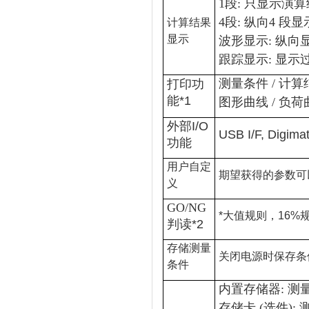
1段: 只显示演
4段: 纵向4 段
计算结果
显示
波形显示: 纵
跟踪显示: 显示
测量条件 / 计算
打印功
能
*1
图形曲线 / 负荷
外部
I/O
USB I/F, Digi
功能
用户自定
期望获得的参数可
义
GO/NG
*大值规则，16%规则
判读
*2
存储测量
关闭电源时保存条
条件
内置存储器: 测量
存储卡 (选件): 