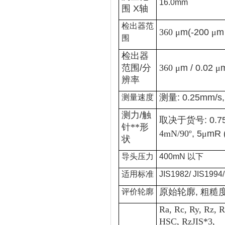
16.0mm
围
X
轴
检出器范
360 μ
m(-200
μ
m
围
检出器
范围
/
分
360 μ
m / 0.02
μ
辨率
测量
: 0.25mm/s
测量速度
测力
/
触
取决于货号
: 0.
针**形
4mN/90º
, 5
μ
mR 
状
导头压力
400mN 以下
适用标准
JIS1982/ JIS1994
原始轮廓
,
粗糙
评价轮廓
Ra, Rc, Ry, Rz, 
HSC, RzJIS*3,