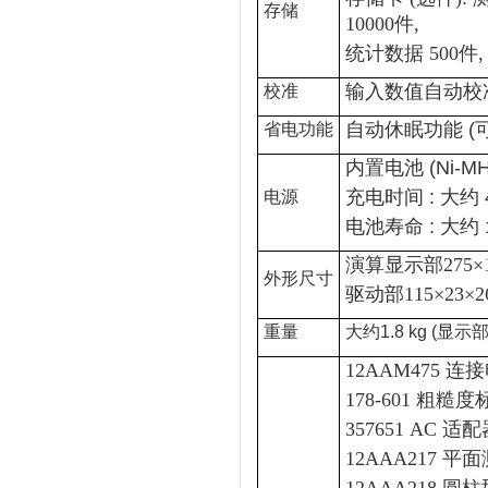
存储
10000件,
统计数据 500件
输入数值自动校
校准
自动休眠功能
(
省电功能
内置电池
(Ni-M
充电时间
:
大约
电源
电池寿命
:
大约
演算显示部275×1
外形尺寸
驱动部115×23×2
重量
大约1.8 kg (显示
12AAM475 连接
178-601 粗糙度
357651 AC 适
12AAA217 