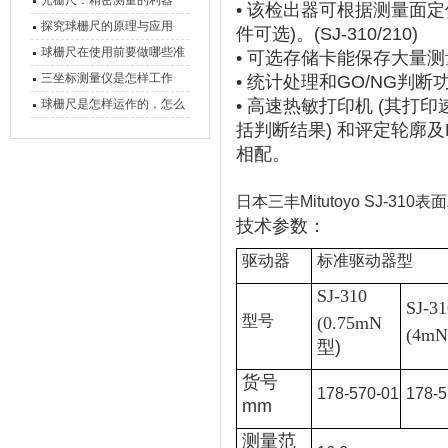
光栅尺：精密测量的利器
• 该检出器可根据测量面
心能力
探究球栅尺的原理与应用
件可选)。(SJ-310/210)
球栅尺在使用前要做哪些准
• 可选存储卡能保存大量
备工作？
三坐标测量仪是怎样工作
• 统计处理和GO/NG判
的，功能有什么优势？
• 高速热敏打印机 (其打
球栅尺是怎样运作的，怎么
括判断结果) 和评定轮廓
样可以简单的安装它
相配。
日本三丰Mitutoyo SJ-31
技术参数：
驱动器
标准驱动器型
SJ-310
SJ-31
型号
(0.75mN
(4m
型
)
货号
178-570-01
178-5
mm
测量范