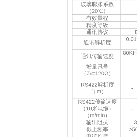
玻璃膨胀系数
（20℃）
有效量程
精度等级
通讯协议
0.0
通讯解析度
80KH
通讯传输速度
增量讯号
（Z
=120Ω）
0
RS422解析度
-
（μm）
RS422传输速度
（10米电缆）
-
（m/min）
输出阻抗
截止频率
≥5
电缆长度