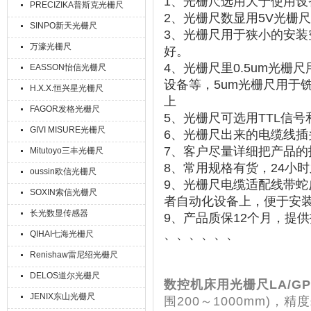
1、
光栅尺选用大于使用设
PRECIZIKA普斯克光栅尺
2
、
光栅尺数显用
5V
光栅尺
SINPO新天光栅尺
3
、
光栅尺用于狭小的安装
万濠光栅尺
好。
4
、
光栅尺里
0.5um
光栅尺
EASSON怡信光栅尺
设备等
，
5um
光栅尺用于
H.X.X.恒兴星光栅尺
上
FAGOR发格光栅尺
5
、
光栅尺可选用
TTL
信号
GIVI MISURE光栅尺
6
、光栅尺出来的电缆线插
7
、客户尽量详细把
产品的
Mitutoyo三丰光栅尺
8
、常用规格有货，
24
小时
oussin欧信光栅尺
9
、光栅尺电缆适配线带蛇
SOXIN索信光栅尺
者自动化设备上，便于安
长光数显传感器
9
、产品质保
12
个月，提供
、、、、、、
QIHAI七海光栅尺
Renishaw雷尼绍光栅尺
DELOS道尔光栅尺
数控机床用光栅尺LA/G
JENIX东山光栅尺
围200～1000mm)，精度±