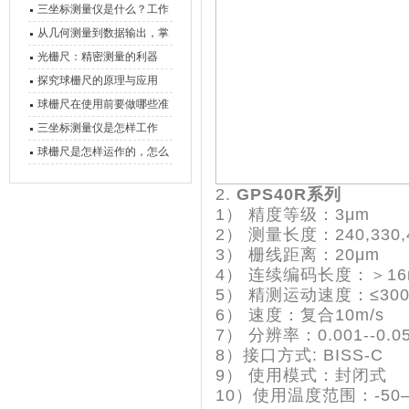
三坐标测量仪是什么？工作
原理、分类与核心功能一次
从几何测量到数据输出，掌
讲清
握万濠影像测量仪的六大核
光栅尺：精密测量的利器
心能力
探究球栅尺的原理与应用
球栅尺在使用前要做哪些准
备工作？
三坐标测量仪是怎样工作
的，功能有什么优势？
球栅尺是怎样运作的，怎么
样可以简单的安装它
2.
GPS40R
系列
1
）
精度等级：
3μm
2
）
测量长度：
240,330,
3
）
栅线距离：
20μm
4
）
连续编码长度：＞
1
5
）
精测运动速度：
≤30
6
）
速度：复合
10m/s
7
）
分辨率：
0.001--0.0
8
）接口方式
: BISS
-C
9
）
使用模式：封闭式
10
）使用温度范围：
-5