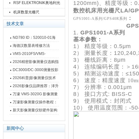
1200mm)、精度等级：
RSF ELEKTRONIK奥地利光
数控机床用光栅尺LA/G
栅尺
机床数显光栅尺
：
GPS1001-A系列/GPS40R系列
技术文章
G
PS
1.
GPS1001-A
系列
ND780 ID：520010-01海
基本参数：
德汉数显表故障维修内容
1）
精度等级：
0.5μm
海德汉数显表维修方法
2）
测量长度：
120,240
VMS-2010FS/VMS-
3）
栅线距离：
8μm
3020FS/VMS-4030FS手动
2026精密影像测量仪选购指
4）
连续编码长度：＞
1
影像测量仪技术参数
南 靠谱品牌一站式选型推荐
DC3000/DC-3000测量投影
5）
精测运动速度：
≤15
仪万濠数据处理器数显表故
2026科普|影像测量仪技术
6）
速度：
精度速度 10m
障维修方法
原理、分类及选型应用
2026影像仪品牌推荐：泽升
7）
分辨率：
0.001μm
8）
接口方式
: BISS-C
影像测量仪选型指南
万濠 VMS-3020G 影像测量
9）
使用模式：封闭式
仪技术规格与应用解析
万濠影像测量仪操作教程：
10）
使用温度范围：
-5
从开机到出报告，新手也能
新天影像测量仪软硬件架构
快速上手
与测量性能深度剖析
新闻中心