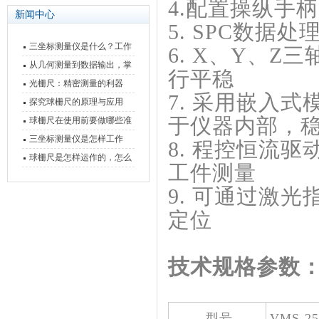
4.配置操纵手
新闻中心
5. SPC数据
三坐标测量仪是什么？工作
6. X、Y、
原理、分类与核心功能一次
从几何测量到数据输出，掌
行平稳
讲清
握万濠影像测量仪的六大核
光栅尺：精密测量的利器
7. 采用嵌入
心能力
探究球栅尺的原理与应用
于仪器内部，
球栅尺在使用前要做哪些准
备工作？
三坐标测量仪是怎样工作
8. 程控恒流
的，功能有什么优势？
球栅尺是怎样运作的，怎么
工件测量
样可以简单的安装它
9. 可通过激
定位
技术规格参数
型号
VMS-25