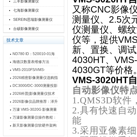
三丰影像测量仪
又称CNC影像
七海影像测量仪
测量仪、2.5
SEREIN思瑞影像测量仪
仪测量仪、螺纹
台硕影像测量仪
仪等，提供VMS
技术文章
新、置换、调试
ND780 ID：520010-01海
4030HT、VMS
德汉数显表故障维修内容
海德汉数显表维修方法
4030GT等价格
VMS-2010FS/VMS-
VMS-3020H
3020FS/VMS-4030FS手动
2026精密影像测量仪选购指
影像测量仪技术参数
南 靠谱品牌一站式选型推荐
DC3000/DC-3000测量投影
自动影像仪
特
仪万濠数据处理器数显表故
2026科普|影像测量仪技术
1.QMS3D
障维修方法
原理、分类及选型应用
2026影像仪品牌推荐：泽升
2.具有快速自
影像测量仪选型指南
万濠 VMS-3020G 影像测量
仪技术规格与应用解析
万濠影像测量仪操作教程：
能
从开机到出报告，新手也能
新天影像测量仪软硬件架构
3.采用亚像素
快速上手
与测量性能深度剖析