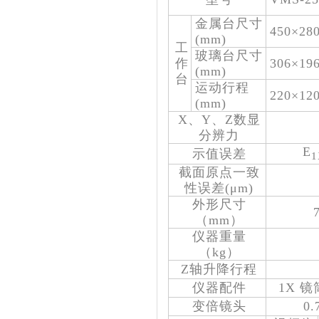
金属台尺寸
450×28
(mm)
工
玻璃台尺寸
作
306×19
(mm)
台
运动行程
220×12
(mm)
X、Y、Z数显
分辨力
E
示值误差
1
截面原点一致
性误差(μm)
外形尺寸
（mm）
仪器重量
（kg）
Z轴升降行程
仪器配件
1X 
变倍镜头
0.