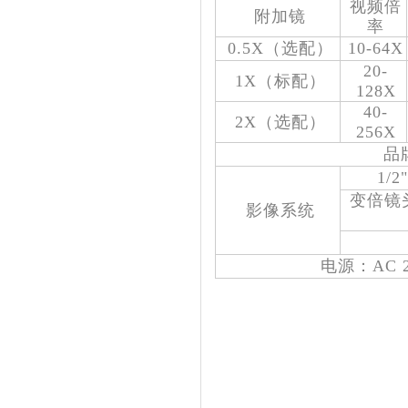
视频倍
附加镜
率
0.5X（选配）
10-64X
20-
1X（标配）
128X
40-
2X（选配）
256X
品
1/
变倍镜头
影像系统
电源：AC 2