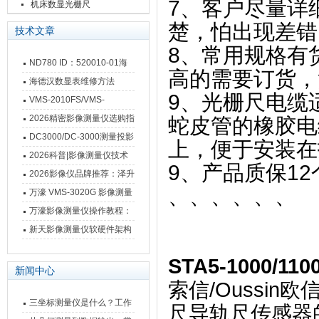
栅尺
7
、客户尽量详
机床数显光栅尺
楚，怕出现差错
技术文章
8
、常用规格有
ND780 ID：520010-01海
高的需要订货，
德汉数显表故障维修内容
海德汉数显表维修方法
9
、光栅尺电缆
VMS-2010FS/VMS-
3020FS/VMS-4030FS手动
2026精密影像测量仪选购指
蛇皮管的橡胶电
影像测量仪技术参数
南 靠谱品牌一站式选型推荐
DC3000/DC-3000测量投影
上，便于安装在
仪万濠数据处理器数显表故
2026科普|影像测量仪技术
9
、产品质保
12
障维修方法
原理、分类及选型应用
2026影像仪品牌推荐：泽升
、、、、、、
影像测量仪选型指南
万濠 VMS-3020G 影像测量
仪技术规格与应用解析
万濠影像测量仪操作教程：
从开机到出报告，新手也能
新天影像测量仪软硬件架构
快速上手
与测量性能深度剖析
STA5-1000/11
新闻中心
索信/Oussi
三坐标测量仪是什么？工作
尺导轨尺传感器的