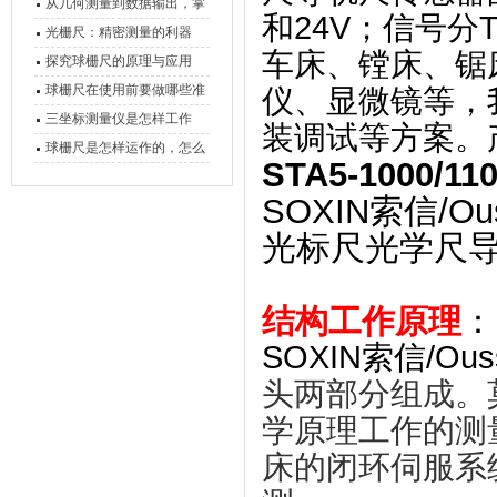
原理、分类与核心功能一次
从几何测量到数据输出，掌
和24V；信号分
讲清
握万濠影像测量仪的六大核
光栅尺：精密测量的利器
车床、镗床、锯
心能力
探究球栅尺的原理与应用
球栅尺在使用前要做哪些准
仪、显微镜等，
备工作？
三坐标测量仪是怎样工作
装调试等方案。
的，功能有什么优势？
球栅尺是怎样运作的，怎么
STA5-1000/1
样可以简单的安装它
SOXIN索信/
光标尺光学尺
结构工作原理
：
SOXIN索信/Ous
头两部分组成。
学原理工作的测
床的闭环伺服系