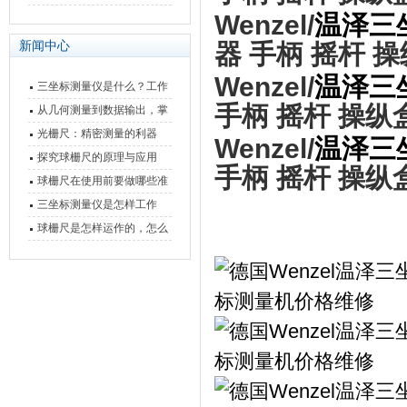
快速上手
与测量性能深度剖析
Wenzel/
温泽三
新闻中心
器 手柄 摇杆 
Wenzel/
温泽三
三坐标测量仪是什么？工作
手柄 摇杆 操
原理、分类与核心功能一次
从几何测量到数据输出，掌
讲清
握万濠影像测量仪的六大核
光栅尺：精密测量的利器
Wenzel/
温泽三
心能力
探究球栅尺的原理与应用
手柄 摇杆 操
球栅尺在使用前要做哪些准
备工作？
三坐标测量仪是怎样工作
的，功能有什么优势？
球栅尺是怎样运作的，怎么
样可以简单的安装它