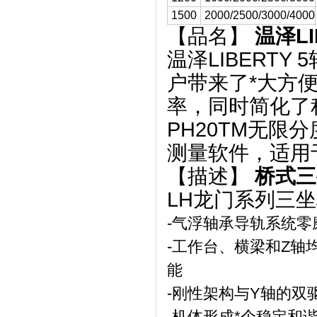
1500
2000/2500/3000/4000
【品名】
温泽L
温泽LIBERT
户带来了*大方
率，同时简化了程
PH20TM无限分度
测量软件，适用
【描述】
桥式三
LH龙门系列三
-气浮轴承导轨系统零
-工作台、横梁和Z
能
-刚性架构与Y轴的双
-机体形成*个稳定和