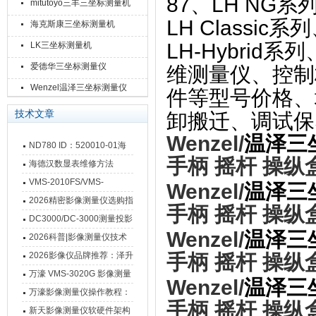
87、LH NG系列
mitutoyo三丰三坐标测量机
LH Classic系
海克斯康三坐标测量机
LH-Hybri
LK三坐标测量机
爱德华三坐标测量仪
维测量仪、控制
Wenzel温泽三坐标测量仪
件等型号价格、
技术文章
卸搬迁、调试保
Wenzel/
温泽三
ND780 ID：520010-01海
手柄 摇杆 操
德汉数显表故障维修内容
海德汉数显表维修方法
VMS-2010FS/VMS-
Wenzel/
温泽三
3020FS/VMS-4030FS手动
2026精密影像测量仪选购指
手柄 摇杆 操
影像测量仪技术参数
南 靠谱品牌一站式选型推荐
DC3000/DC-3000测量投影
Wenzel/
温泽三
仪万濠数据处理器数显表故
2026科普|影像测量仪技术
障维修方法
原理、分类及选型应用
2026影像仪品牌推荐：泽升
手柄 摇杆 操
影像测量仪选型指南
万濠 VMS-3020G 影像测量
Wenzel/
温泽三
仪技术规格与应用解析
万濠影像测量仪操作教程：
手柄 摇杆 操
从开机到出报告，新手也能
新天影像测量仪软硬件架构