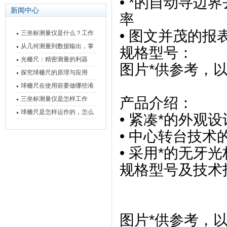
• *的自动寻边
新闻中心
率
• 图文并茂的
三坐标测量仪是什么？工作
原理、分类与核心功能一次
从几何测量到数据输出，掌
规格型号：
讲清
握万濠影像测量仪的六大核
光栅尺：精密测量的利器
图片*供参考，
心能力
探究球栅尺的原理与应用
球栅尺在使用前要做哪些准
备工作？
产品介绍：
三坐标测量仪是怎样工作
的，功能有什么优势？
球栅尺是怎样运作的，怎么
• 紧凑*的外观
样可以简单的安装它
• 中心转台技
• 采用*的无
规格型号及技术
图片*供参考，