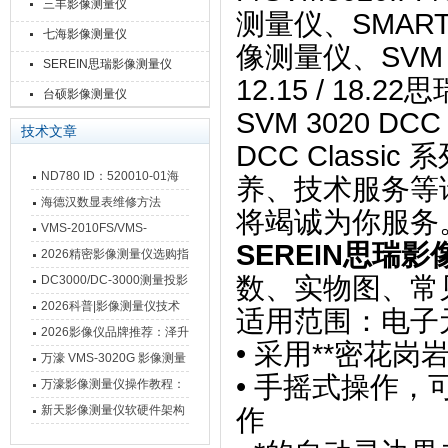
三丰影像测量仪
测量仪
、SMART
七海影像测量仪
像
测量仪
、SVM D
SEREIN思瑞影像测量仪
12.15 / 18.2
台硕影像测量仪
SVM 3020 DCC
技术文章
DCC Classic 
ND780 ID：520010-01海
养、技术服务等
德汉数显表故障维修内容
海德汉数显表维修方法
将竭诚为你服务
VMS-2010FS/VMS-
SEREIN思瑞
3020FS/VMS-4030FS手动
2026精密影像测量仪选购指
影像测量仪技术参数
南 靠谱品牌一站式选型推荐
数、实物图、常
DC3000/DC-3000测量投影
仪万濠数据处理器数显表故
2026科普|影像测量仪技术
适用范围：电子
障维修方法
原理、分类及选型应用
2026影像仪品牌推荐：泽升
• 采用**密花
影像测量仪选型指南
万濠 VMS-3020G 影像测量
• 手摇式操作
仪技术规格与应用解析
万濠影像测量仪操作教程：
从开机到出报告，新手也能
新天影像测量仪软硬件架构
作
快速上手
与测量性能深度剖析