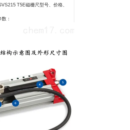
S215 T5E磁栅尺型号、价格、
参数：