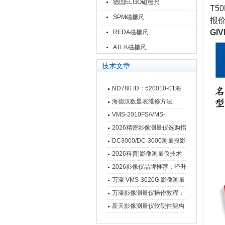
德国ELGO磁栅尺
T5
SPM磁栅尺
报
GIV
REDA磁栅尺
ATEK磁栅尺
技术文章
ND780 ID：520010-01海
德汉数显表故障维修内容
海德汉数显表维修方法
VMS-2010FS/VMS-
3020FS/VMS-4030FS手动
2026精密影像测量仪选购指
影像测量仪技术参数
南 靠谱品牌一站式选型推荐
DC3000/DC-3000测量投影
仪万濠数据处理器数显表故
2026科普|影像测量仪技术
障维修方法
原理、分类及选型应用
2026影像仪品牌推荐：泽升
影像测量仪选型指南
万濠 VMS-3020G 影像测量
仪技术规格与应用解析
万濠影像测量仪操作教程：
从开机到出报告，新手也能
新天影像测量仪软硬件架构
快速上手
与测量性能深度剖析