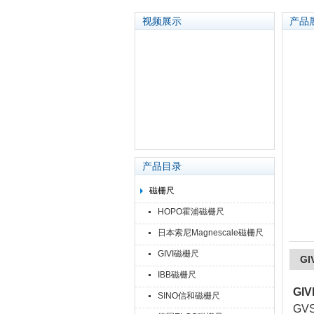
视频展示
产品
苏州泽升精密机械仪器有限公司
产品目录
磁栅尺
HOPO霍浦磁栅尺
日本索尼Magnescale磁栅尺
GIVI磁栅尺
GI
IBB磁栅尺
GIV
SINO信和磁栅尺
GV