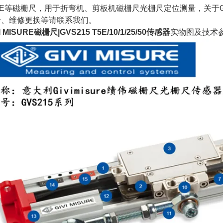
0E等磁栅尺，用于折弯机、剪板机磁栅尺光栅尺定位测量，关于GV
价、维修更换等请联系我们。
I MISURE磁栅尺|GVS215 T5E/10/1/25/50
传感器
实物图及技术