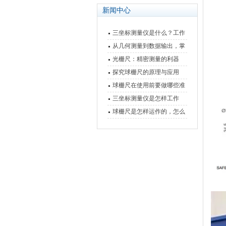
新闻中心
三坐标测量仪是什么？工作
原理、分类与核心功能一次
从几何测量到数据输出，掌
讲清
握万濠影像测量仪的六大核
光栅尺：精密测量的利器
心能力
探究球栅尺的原理与应用
球栅尺在使用前要做哪些准
备工作？
三坐标测量仪是怎样工作
的，功能有什么优势？
球栅尺是怎样运作的，怎么
样可以简单的安装它