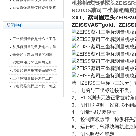
机 接触式扫描探头 ZEISS
从开机到出报告，新手也能
新天影像测量仪软硬件架构
ROTOS蔡司三坐标粗糙
快速上手
与测量性能深度剖析
XXT、
蔡司固定头ZEISS VAS
ZEISS VAST gold、
ZEIS
新闻中心
三坐标测量仪是什么？工作
原理、分类与核心功能一次
从几何测量到数据输出，掌
讲清
握万濠影像测量仪的六大核
光栅尺：精密测量的利器
心能力
探究球栅尺的原理与应用
球栅尺在使用前要做哪些准
备工作？
三坐标测量仪是怎样工作
蔡司ZEISS三坐标（三次元
的，功能有什么优势？
球栅尺是怎样运作的，怎么
1、 电脑与三坐标连接不良。
样可以简单的安装它
2、 RDS测头无法正常旋转角
3、 测针取点时，经常取不到
4、 测量*度误差较大
5、 控制面板故障，操纵杆失
6、 运行时，气浮块与轨道之
7、 测头吸盘不稳定