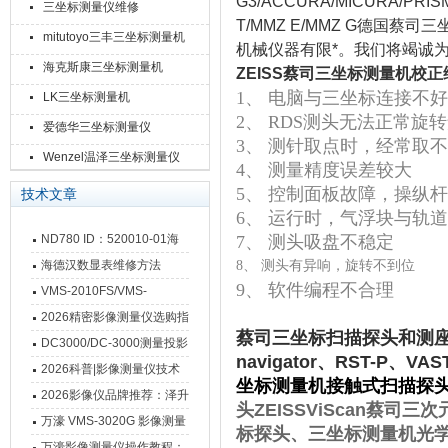
G3/ACCURA/MICURA/PRISMO
三坐标测量仪维修
T/MMZ E/MMZ G德国
mitutoyo三丰三坐标测量机
机械仪器有限*。我们将竭诚
海克斯康三坐标测量机
ZEISS蔡司三坐标测量机校
1、 电脑与三坐标连接不
LK三坐标测量机
2、 RDS测头无法正常旋
爱德华三坐标测量仪
3、 测针取点时，经常取
Wenzel温泽三坐标测量仪
4、 测量精度误差较大
5、 控制面板故障，操纵
技术文章
6、 运行时，气浮块与轨
ND780 ID：520010-01海
7、 测头吸盘不稳定
德汉数显表故障维修内容
海德汉数显表维修方法
8、 测头
有异响，旋转不到位
9、 软件编程不合理
VMS-2010FS/VMS-
3020FS/VMS-4030FS手动
2026精密影像测量仪选购指
蔡司三坐标扫描探头和测座VAST
影像测量仪技术参数
南 靠谱品牌一站式选型推荐
DC3000/DC-3000测量投影
navigator、RST-P、VA
仪万濠数据处理器数显表故
2026科普|影像测量仪技术
坐标测量机
接触式扫描探
障维修方法
原理、分类及选型应用
2026影像仪品牌推荐：泽升
头
ZEISS ViScan
蔡司三次
影像测量仪选型指南
万濠 VMS-3020G 影像测量
标探头、
三坐标测量机
光
仪技术规格与应用解析
万濠影像测量仪操作教程：