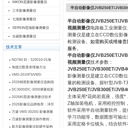
NIKON尼康影像测量仪
半自动影像仪JVB250ET/JVB300
三丰影像测量仪
七海影像测量仪
半自动影像仪JVB250ET/JVB3
视频测量仪
电路板工业测量仪
SEREIN思瑞影像测量仪
测量仪是建立在CCD数位影
台硕影像测量仪
检测设备。
如需购买或维修贵
技术文章
服务。
半自动影像仪JVB250ET/JVB3
ND780 ID：520010-01海
视频测量仪
技术参数：
德汉数显表故障维修内容
海德汉数显表维修方法
JVB250ET/JVB300ET/JVB4
VMS-2010FS/VMS-
影像测量仪是建立在CCD数
3020FS/VMS-4030FS手动
2026精密影像测量仪选购指
量的检测设备。探针型JVB
影像测量仪技术参数
南 靠谱品牌一站式选型推荐
JVB250ET/JVB300ET/JVB4
DC3000/DC-3000测量投影
主体采用*花岗岩底座，强度*
仪万濠数据处理器数显表故
2026科普|影像测量仪技术
Z轴加装电机，采用程控控制
障维修方法
原理、分类及选型应用
2026影像仪品牌推荐：泽升
软件采用半自动测量软件，提
影像测量仪选型指南
万濠 VMS-3020G 影像测量
学习功能等，数据图形可输出至A
仪技术规格与应用解析
万濠影像测量仪操作教程：
采用定格卡位镜头，结合软件
从开机到出报告，新手也能
新天影像测量仪软硬件架构