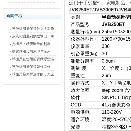
适用于手机配件、家电制品、
快速上手
与测量性能深度剖析
JVB250ET/JVB300ET/JVB4
新闻中心
类别
半自动探针型
产品型号
JVB250ET
三坐标测量仪是什么？工作
测量行程(mm)
250×150×200
原理、分类与核心功能一次
从几何测量到数据输出，掌
仪器外型尺寸
1200×700×15
讲清
握万濠影像测量仪的六大核
光栅尺：精密测量的利器
仪器重量
330
心能力
探究球栅尺的原理与应用
机台承重(kg)
30
球栅尺在使用前要做哪些准
测量分辨率
0.5um
备工作？
三坐标测量仪是怎样工作
测量*度
X、Y*度：（3+
的，功能有什么优势？
球栅尺是怎样运作的，怎么
重复性
2um
样可以简单的安装它
操作方式
X、Y手动,Z
放大倍率
step zoom 光
软件
SINPO-ET软
CCD
41万像素彩色
电源供电
110-220V
适合环境
温度:20±5℃,
光源
程控3环8区L