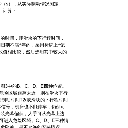
秒（
s
），从实际制动情况测定。
）计算：
点的时间，即滑块的下行程时间，
日期不满*年的，采用标牌上*记
数值相比较，然后选用其中较大的
如图
3
中的
B
、
C
、
D
、
E
四种位置。
危险区域距离太近，则在滑块下行
的制动时间
T2(
或滑块的下行程时间
车信号，机床也不能停车，仍然可
安装光幕偏低，人手可从光幕上边
可进入危险区域。
C
、
D
、
E
三种情
较危险的，是不允许的安装情况。