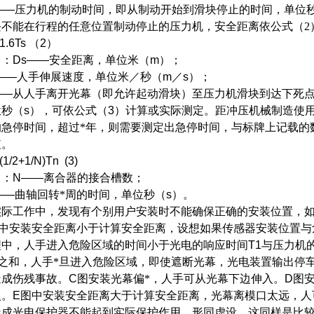
——
压力机的制动时间，即从制动开始到滑块停止的时间，单位
块不能在行程的任意位置制动停止的压力机，安全距离依公式（2
1.6Ts
（
2
）
中：
Ds——
安全距离，单位米（
m
）；
6——
人手伸展速度，单位米／秒（
m
／
s
）；
——
从人手离开光幕（即允许起动滑块）至压力机滑块到达下死
位秒（
s
），可依公式（
3
）计算或实际测定。距冲压机械制造使用
的急停时间，超过*年，则需要测定出急停时间，与标牌上记载的
值。
(1/2+1/N)Tn (3)
中：
N——
离合器的接合槽数；
——
曲轴回转*周的时间，单位秒（
s
）。
实际工作中，发现有个别用户安装时不能确保正确的安装位置，
中安装安全距离小于计算安全距离，设想如果传感器安装位置与
程中，人手进入危险区域的时间小于光电的响应时间
T1
与压力机
之和，人手*旦进入危险区域，即使遮断光幕，光电装置输出停
造成伤残事故。
C
图安装光幕偏*，人手可从光幕下边伸入。
D
图
入。
E
图中安装安全距离大于计算安全距离，光幕离模口太远，人
造成光电保护器不能起到实际保护作用，形同虚设，这同样是比