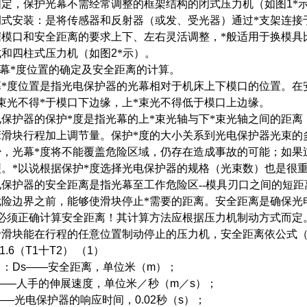
固定，保护光幕不需经常调整的框架结构的闭式压力机（如图
1
*
调式安装：
是将传感器和反射器（或发、受光器）通过*支架连接
据模口和安全距离的要求上下、左右灵活调整，*般适用于换模具
式和四柱式压力机（如图
2
*示）。
幕*度位置的确定及安全距离的计算。
幕*度位置是指光电保护器的光幕相对于机床上下模口的位置。在
*束光不得*于模口下边缘，上*束光不得低于模口上边缘。
电保护器的保护*度是指光幕的上*束光轴与下*束光轴之间的距离
床滑块行程加上调节量。保护*度的大小关系到光电保护器光束的
少，光幕*度将不能覆盖危险区域，仍存在造成事故的可能；如果
便。*以说根据保护*度选择光电保护器的规格（光束数）也是很
电保护器的安全距离是指光幕至工作危险区--模具刃口之间的短
危险边界之前，能够使滑块停止*需要的距离。安全距离是确保光
，必须正确计算安全距离！其计算方法应根据压力机制动方式而定
于滑块能在行程的任意位置制动停止的压力机，安全距离依公式（
1.6
（
T1
十
T2
）
（
1
）
中：
Ds——
安全距离，单位米（
m
）；
6——
人手的伸展速度，单位米／秒（
m
／
s
）；
——
光电保护器的响应时间，
0.02
秒（
s
）；