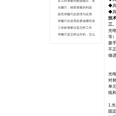
原理、分类与核心功能一次
从几何测量到数据输出，掌
◆
讲清
握万濠影像测量仪的六大核
光栅尺：精密测量的利器
◆
心能力
探究球栅尺的原理与应用
技
球栅尺在使用前要做哪些准
三
备工作？
三坐标测量仪是怎样工作
光
的，功能有什么优势？
球栅尺是怎样运作的，怎么
等
样可以简单的安装它
拨
不
做进
光
对
单
线
1.
光
固