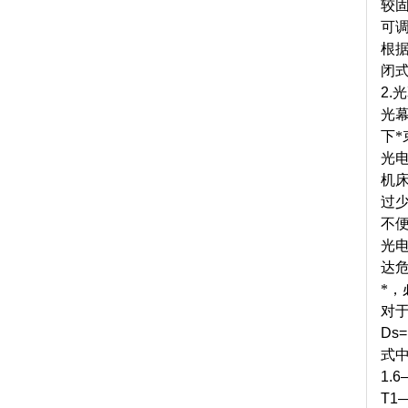
较
可
根
闭
2.
光
光
下
光
机
过
不
光
达
*
对
Ds=
式
1.
T1