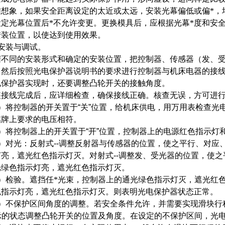
难想象，如果安全距离设定的太近或太远，安装光幕偏低或偏*，
设定光幕位置后*不允许变更。更换模具后，应根据光幕*度和安
安装位置，以使达到使用效果。
安装与调试。
据不同的安装形式和确定的安装位置，把控制器、传感器（发、
，然后按照光电保护器说明书的要求进行控制器与机床电器的接
电保护器实现时，还要调整凸轮开关的接触角度。
装接线完成后，应详细检查，确保接线正确。核查无误，方可进
）将控制器的开关置于
“
关
”
位置，给机床供电，用万用表检查光
铭牌上要求的电压相符。
）将控制器上的开关置于
“
开
”
位置，控制器上的电源红色指示灯
）对光：
反射式
--
调整反射器与传感器的位置，使之平行、对应
灯亮，遮光红色指示灯灭。
对射式
--
调整发、受光器的位置，使之
光绿色指示灯亮，遮光红色指示灯灭。
）检验。遮挡任*光束，控制器上的通光绿色指示灯灭，遮光红
色指示灯亮，遮光红色指示灯灭。则表明光电保护器状态正常。
）不保护区间角度的调整。若安全条件允许，并需要实现滑块行
示的状态调整凸轮开关的位置及角度。在设定的不保护区间，光