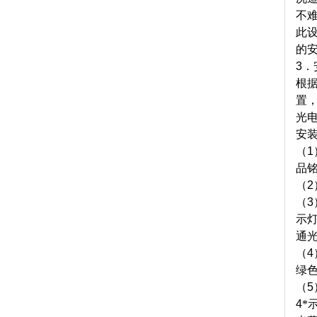
不
此
的
3
．
根
置
光
安
（
1
品
（
2
（
3
示
通
（
4
绿
（
5
4
*