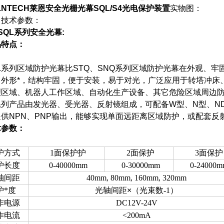
LNTECH莱恩安全光栅光幕SQL/S4光电保护装置
实物图：
、
技术参数：
SQL系列安全光幕:
品特点：
QL系列区域防护光幕比STQ、SNQ系列区域防护光幕在外观、
，外形*，结构牢固，便于安装，易于对光，广泛应用于转塔冲床
理区域、机器人工作区域、自动化生产设备、其它危险区域周边
系列产品由发光器、受光器、反射镜组成，可配备W型、N型、N
提供NPN、PNP输出，能够实现单面远距离区域防护，或配套反
术参数：
护方式
1面保护护
2
面保护
3
面保护
护长度
0-40000mm
0-30000mm
0-24000m
轴间距
40mm, 80mm, 160mm, 320mm
护*度
光轴间距
×
（光束数-1）
作电源
DC12V-24V
作电流
<200mA