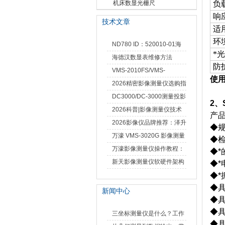
栅尺
机床数显光栅尺
负
响
技术文章
适
环
ND780 ID：520010-01海
*
德汉数显表故障维修内容
海德汉数显表维修方法
防
VMS-2010FS/VMS-
使用
3020FS/VMS-4030FS手动
2026精密影像测量仪选购指
影像测量仪技术参数
南 靠谱品牌一站式选型推荐
DC3000/DC-3000测量投影
2、
仪万濠数据处理器数显表故
2026科普|影像测量仪技术
产
障维修方法
原理、分类及选型应用
2026影像仪品牌推荐：泽升
◆
影像测量仪选型指南
万濠 VMS-3020G 影像测量
◆检
仪技术规格与应用解析
万濠影像测量仪操作教程：
◆*
从开机到出报告，新手也能
新天影像测量仪软硬件架构
◆
快速上手
与测量性能深度剖析
◆
◆
新闻中心
◆
◆具
三坐标测量仪是什么？工作
◆