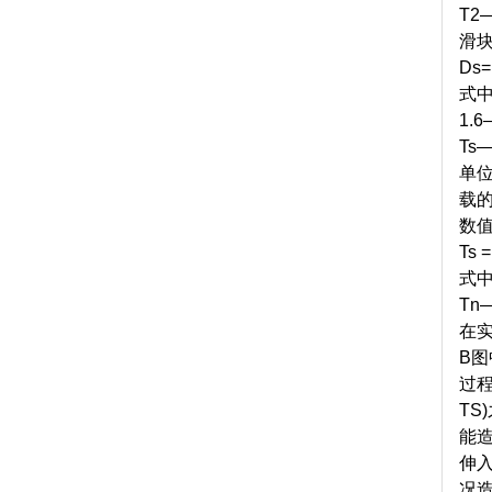
T2
滑
Ds=
式
1.
Ts
单
载
数
Ts =
式
Tn
在
B
图
过
TS)
能
伸
况