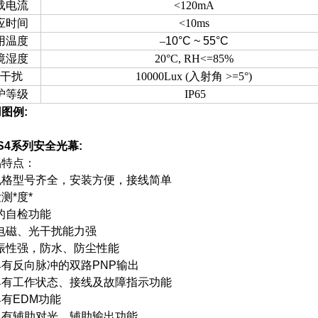
载电流
<120mA
应时间
<10ms
用温度
–
10°C ~ 55°C
境湿度
20°C, RH<=85%
光干扰
10000Lux (
入射角
>=5°)
护等级
IP65
图例:
S4系列安全光幕:
品特点：
规格型号齐全，安装方便，接线简单
测*度*
的自检功能
*电磁、光干扰能力强
*振性强，防水、防尘性能
具有反向脉冲的双路PNP输出
具有工作状态、接线及故障指示功能
有EDM功能
具有辅助对光、辅助输出功能