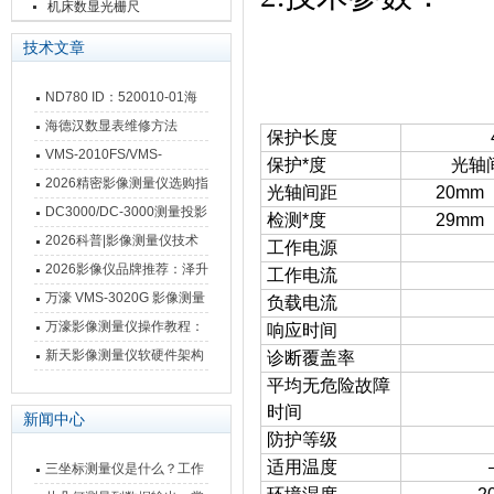
栅尺
机床数显光栅尺
技术文章
ND780 ID：520010-01海
德汉数显表故障维修内容
海德汉数显表维修方法
保护长度
VMS-2010FS/VMS-
保护*度
光轴
3020FS/VMS-4030FS手动
2026精密影像测量仪选购指
光轴间距
20mm
影像测量仪技术参数
南 靠谱品牌一站式选型推荐
DC3000/DC-3000测量投影
检测*度
29mm
仪万濠数据处理器数显表故
2026科普|影像测量仪技术
工作电源
障维修方法
原理、分类及选型应用
2026影像仪品牌推荐：泽升
工作电流
影像测量仪选型指南
万濠 VMS-3020G 影像测量
负载电流
仪技术规格与应用解析
万濠影像测量仪操作教程：
响应时间
从开机到出报告，新手也能
新天影像测量仪软硬件架构
诊断覆盖率
快速上手
与测量性能深度剖析
平均无危险故障
时间
新闻中心
防护等级
适用温度
三坐标测量仪是什么？工作