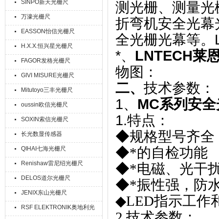
SINPO新天光栅尺
测光栅、测量光
万濠光栅尺
折弯机安全光幕
EASSON怡信光栅尺
全光栅光幕等。L
H.X.X.恒兴星光栅尺
*、
LNTECH莱
FAGOR发格光栅尺
物图：
GIVI MISURE光栅尺
二、
技术参数：
Mitutoyo三丰光栅尺
1、
MC系列安全
oussin欧信光栅尺
1.特点：
SOXIN索信光栅尺
◆规格型号齐全
长光数显传感器
◆*的自检功能
QIHAI七海光栅尺
Renishaw雷尼绍光栅尺
◆*电磁、光干
DELOS道尔光栅尺
◆*振性强，防
JENIX东山光栅尺
◆LED指示工作
RSF ELEKTRONIK奥地利光
2.技术参数：