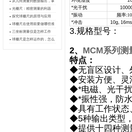
环境湿度
2
原理、分类与核心功能一次
从几何测量到数据输出，掌
*光干扰
1000
讲清
握万濠影像测量仪的六大核
光栅尺：精密测量的利器
*振动
频率
:1
心能力
探究球栅尺的原理与应用
*冲击
10g, 16ms
球栅尺在使用前要做哪些准
3.规格型号：
备工作？
三坐标测量仪是怎样工作
的，功能有什么优势？
球栅尺是怎样运作的，怎么
样可以简单的安装它
2、
MCM系列测
特点：
◆无盲区设计、
◆安装方便、灵
◆*电磁、光干
◆*振性强，防
◆具有工作状态
◆5种输出类型
◆提供十四种测