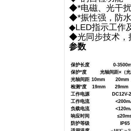
◆*电磁、光干
◆*振性强，防
◆LED指示工作
◆光同步技术，
参数
保护长度
0-3500
保护*度
光轴间距
×
（光
光轴间距
10mm 20mm
检测*度
19mm 29mm
工作电源
DC12V-
工作电流
<200m
负载电流
<120m
响应时间
≤20m
防护等级
IP65
适用温度
–
10°C ~ 