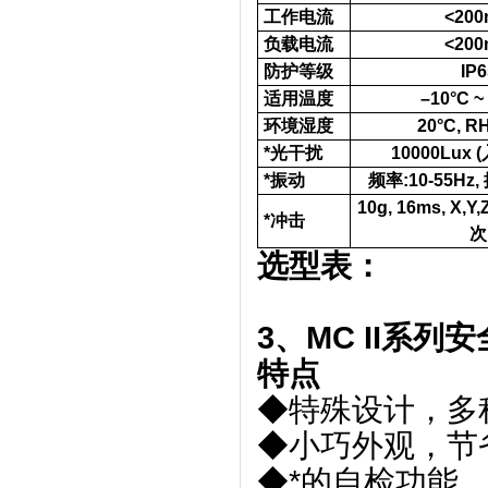
工作电流
<20
负载电流
<20
防护等级
IP6
适用温度
–10°C ~
环境湿度
20°C, R
*光干扰
10000Lux 
*振动
频率:10-55Hz,
10g, 16ms, X
*冲击
次
选型表：
3、MC II系列
特点
◆特殊设计，多
◆小巧外观，节
◆*的自检功能