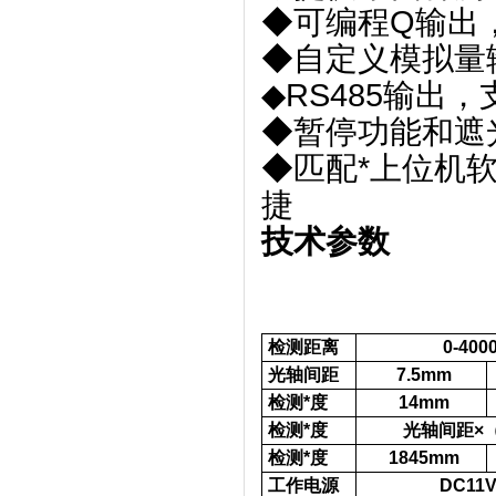
◆可编程Q输出
◆自定义模拟量
◆RS485输出
◆暂停功能和遮
◆匹配*上位机
捷
技术参数
检测距离
0-40
光轴间距
7.5mm
检测*度
14mm
检测*度
光轴间距×（
检测*度
1845mm
工作电源
DC11V