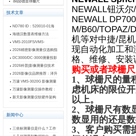
depp德普球栅尺
NEWALL钮沃
技术文章
NEWALL DP700/
ND780 ID：520010-01海
M/B60/TOPA
德汉数显表故障维修内容
海德汉数显表维修方法
机等对中捷/昆机
VMS-2010FS/VMS-
现自动化加工和
3020FS/VMS-4030FS手动
2026精密影像测量仪选购指
格、维修、安装
影像测量仪技术参数
南 靠谱品牌一站式选型推荐
DC3000/DC-3000测量投影
仪万濠数据处理器数显表故
2026科普|影像测量仪技术
购买或者
球栅尺
障维修方法
原理、分类及选型应用
2026影像仪品牌推荐：泽升
1、
球栅尺的量
影像测量仪选型指南
万濠 VMS-3020G 影像测量
虑机床的限位开
仪技术规格与应用解析
万濠影像测量仪操作教程：
以上。
从开机到出报告，新手也能
新天影像测量仪软硬件架构
快速上手
与测量性能深度剖析
2、
球栅尺有数
新闻中心
数显用的还是数
3、
客户购买需
三坐标测量仪是什么？工作