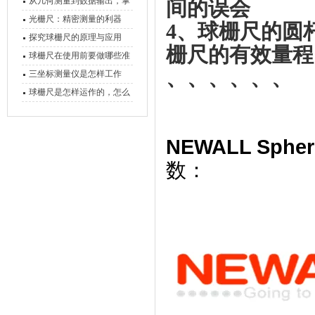
原理、分类与核心功能一次
从几何测量到数据输出，掌
间的误会
讲清
握万濠影像测量仪的六大核
光栅尺：精密测量的利器
4、
球栅尺的圆
心能力
探究球栅尺的原理与应用
栅尺的有效量程＋
球栅尺在使用前要做哪些准
、、、、、、
备工作？
三坐标测量仪是怎样工作
的，功能有什么优势？
球栅尺是怎样运作的，怎么
样可以简单的安装它
NEWALL Spher
数：