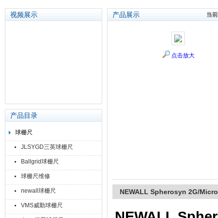
视频展示
产品展示
当前
苏州泽升精密机械仪器有限公司
点击放大
产品目录
球栅尺
JLSYGD三英球栅尺
Ballgrid球栅尺
球栅尺维修
newall球栅尺
NEWALL Spherosyn 2G/Mic
VMS威勤球栅尺
NEWALL Spher