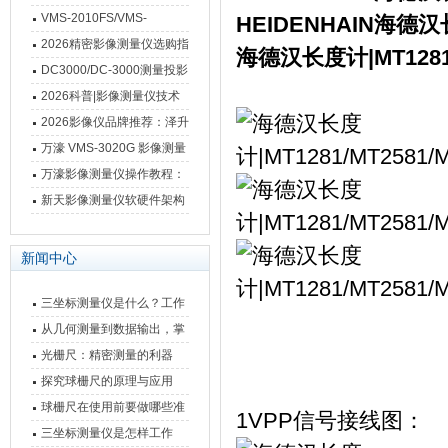
VMS-2010FS/VMS-
HEIDENHAIN海
3020FS/VMS-4030FS手动
2026精密影像测量仪选购指
海德汉长度计|MT1281/
影像测量仪技术参数
南 靠谱品牌一站式选型推荐
DC3000/DC-3000测量投影
仪万濠数据处理器数显表故
2026科普|影像测量仪技术
障维修方法
原理、分类及选型应用
2026影像仪品牌推荐：泽升
影像测量仪选型指南
万濠 VMS-3020G 影像测量
仪技术规格与应用解析
万濠影像测量仪操作教程：
从开机到出报告，新手也能
新天影像测量仪软硬件架构
快速上手
与测量性能深度剖析
新闻中心
三坐标测量仪是什么？工作
原理、分类与核心功能一次
从几何测量到数据输出，掌
讲清
握万濠影像测量仪的六大核
光栅尺：精密测量的利器
心能力
探究球栅尺的原理与应用
球栅尺在使用前要做哪些准
1VPP信号接线图：
备工作？
三坐标测量仪是怎样工作