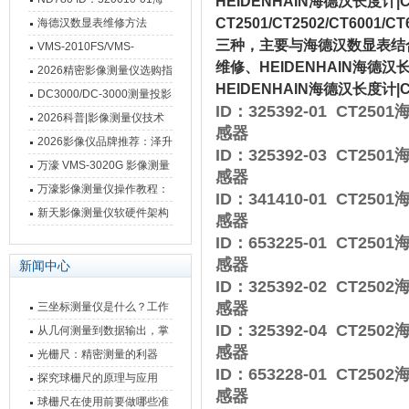
HEIDENHAIN海德汉长度计|CT2
德汉数显表故障维修内容
CT2501/CT2502/CT6001/
海德汉数显表维修方法
三种，主要与海德汉数显表结合测
VMS-2010FS/VMS-
维修、HEIDENHAIN海德
3020FS/VMS-4030FS手动
2026精密影像测量仪选购指
HEIDENHAIN海德汉长度计|CT2
影像测量仪技术参数
南 靠谱品牌一站式选型推荐
DC3000/DC-3000测量投影
ID：325392-01 CT2
仪万濠数据处理器数显表故
2026科普|影像测量仪技术
感器
障维修方法
原理、分类及选型应用
2026影像仪品牌推荐：泽升
ID：325392-03 CT2
影像测量仪选型指南
万濠 VMS-3020G 影像测量
感器
仪技术规格与应用解析
万濠影像测量仪操作教程：
ID：341410-01 CT2
从开机到出报告，新手也能
新天影像测量仪软硬件架构
感器
快速上手
与测量性能深度剖析
ID：653225-01 CT2
感器
新闻中心
ID：325392-02 CT2
感器
三坐标测量仪是什么？工作
ID：325392-04 CT2
原理、分类与核心功能一次
从几何测量到数据输出，掌
感器
讲清
握万濠影像测量仪的六大核
光栅尺：精密测量的利器
ID：653228-01 CT2
心能力
探究球栅尺的原理与应用
感器
球栅尺在使用前要做哪些准