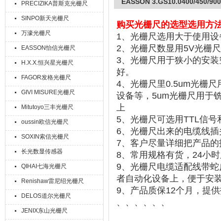
EASSON 3.GS10.0400/450/9
PRECIZIKA普斯克光栅尺
SINPO新天光栅尺
购买
光栅尺的选型选用方
万濠光栅尺
1、
光栅尺选用大于使用设
2
、
光栅尺数显用
5V
光栅尺
EASSON怡信光栅尺
3
、
光栅尺用于狭小的安装
H.X.X.恒兴星光栅尺
好。
FAGOR发格光栅尺
4
、
光栅尺里
0.5um
光栅尺
GIVI MISURE光栅尺
设备等
，
5um
光栅尺用于
上
Mitutoyo三丰光栅尺
5
、
光栅尺可选用
TTL
信号
oussin欧信光栅尺
6
、光栅尺出来的电缆线插
SOXIN索信光栅尺
7
、客户尽量详细把
产品的
长光数显传感器
8
、常用规格有货，
24
小时
9
、光栅尺电缆适配线带蛇
QIHAI七海光栅尺
者自动化设备上，便于安
Renishaw雷尼绍光栅尺
9
、产品质保
12
个月，提供
DELOS道尔光栅尺
、、、、、、
JENIX东山光栅尺