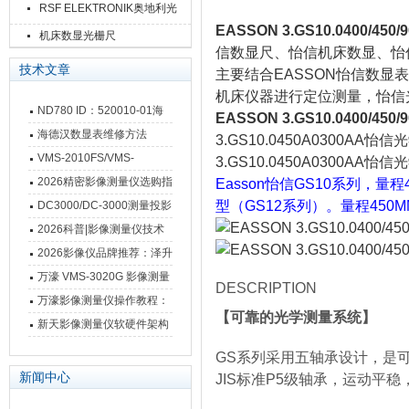
RSF ELEKTRONIK奥地利光
EASSON 3.GS10.0400/450/
栅尺
机床数显光栅尺
信数显尺、怡信机床数显、怡
技术文章
主要结合EASSON怡信数
机床仪器进行定位测量，怡信
ND780 ID：520010-01海
EASSON 3.GS10.0400/450/
德汉数显表故障维修内容
海德汉数显表维修方法
3.GS10.0450A0300AA
VMS-2010FS/VMS-
3.GS10.0450A0300AA怡
3020FS/VMS-4030FS手动
2026精密影像测量仪选购指
Easson怡信GS10系列，量程
影像测量仪技术参数
南 靠谱品牌一站式选型推荐
型（GS12系列）。量程45
DC3000/DC-3000测量投影
仪万濠数据处理器数显表故
2026科普|影像测量仪技术
障维修方法
原理、分类及选型应用
2026影像仪品牌推荐：泽升
影像测量仪选型指南
万濠 VMS-3020G 影像测量
DESCRIPTION
仪技术规格与应用解析
万濠影像测量仪操作教程：
【
可靠的光学测量系统
】
从开机到出报告，新手也能
新天影像测量仪软硬件架构
快速上手
与测量性能深度剖析
GS系列采用五轴承设计，是
新闻中心
JIS标准P5级轴承，运动平