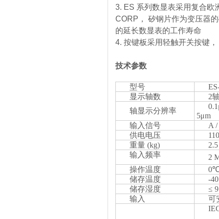
3. ES 系列数显表采用复合欧
CORP， 矽钢片作为变压器
的延长数显表的工作寿命
4. 按键板采用轻触开关按键，
技术参数
型号
ES
显示轴数
2轴
0.1
轴显示分辨率
5μm
输入信号
A 
供电电压
110
重量 (kg)
2.5
输入频率
2 
操作温度
0℃
储存温度
-4
储存湿度
≤ 
输入
可
IEC