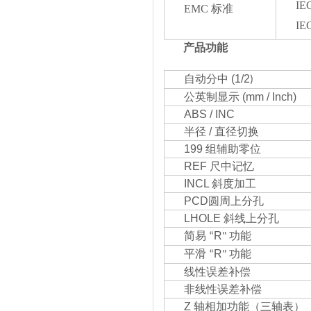
IEC
EMC 标准
IEC
产品功能
自动分中 (1/2
)
公英制显示 (mm / Inch)
ABS / INC
半径 / 直径切换
199 组辅助零位
REF 尺中记忆
INCL 斜度加工
PCD圆周上分孔
LHOLE 斜线上分孔
简易
R
功能
“
"
平滑
R
功能
“
"
线性误差补偿
非线性误差补偿
Z 轴相加功能（三轴表）