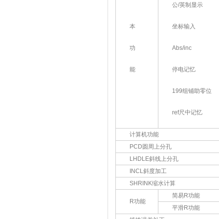
公/英制显示
本
坐标输入
功
Abs/inc
能
停电记忆
199组铺助零位
ref尺中记忆
计算机功能
PCD圆周上分孔
LHDLE斜线上分孔
INCL斜度加工
SHRINK缩水计算
简易R功能
R功能
平滑R功能