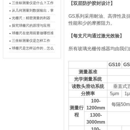
三坐标测量仪是什么？工作
【双层防护胶封设计
】
原理、分类与核心功能一次
从几何测量到数据输出，掌
GS系列采用耐油、高弹性及
讲清
握万濠影像测量仪的六大核
光栅尺：精密测量的利器
性能和少的摩擦阻力。
心能力
探究球栅尺的原理与应用
球栅尺在使用前要做哪些准
【
每支尺均通过激光效验
】
备工作？
三坐标测量仪是怎样工作
的，功能有什么优势？
球栅尺是怎样运作的，怎么
所有玻璃光栅传感器均由我们
样可以简单的安装它
GS10
GS
测量基准
光学测量系统
读数头滑动系统
垂直式
分辨率
5μm
1
100-
每隔50
测量行
1200mm
程
1300-
3000mm
100-