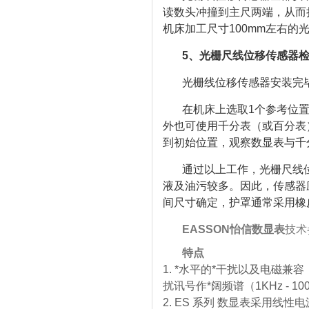
读数头冲撞到主尺两端，从而
机床加工尺寸100mm左右的
5、光栅尺线位移传感器
光栅线位移传感器安装完
在机床上选取1个参考位
外也可使用千分表（或百分表
到初始位置，观察数显表与千
通过以上工作，光栅尺线
液及油污较多。因此，传感器
间尺寸确定，护罩通常采用橡
EASSON怡信数显表
技术
特点
1. *水平的*干扰以及电磁兼
扰讯号作*阔频谱（1KHz - 100
2. ES 系列 数显表采用线性电