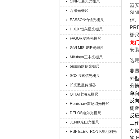
SINPO新天光栅尺
器安
万濠光栅尺
SI
信、
EASSON怡信光栅尺
PRE
H.X.X.恒兴星光栅尺
栅
FAGOR发格光栅尺
龙
GIVI MISURE光栅尺
安
Mitutoyo三丰光栅尺
选
oussin欧信光栅尺
测量
SOXIN索信光栅尺
外型
长光数显传感器
分辨
单向
QIHAI七海光栅尺
反向
Renishaw雷尼绍光栅尺
栅距
DELOS道尔光栅尺
反应速
JENIX东山光栅尺
工
存储
RSF ELEKTRONIK奥地利光
输 出