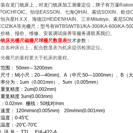
装在龙门铣床上，对龙门铣床加工测量定位，牌子有万濠Rationa
NPO/CHFOIC。怡信EASSON、七海QIHAI、索信SOXIN、欧信
恒兴星H.X.X、海德汉HEIDENHAIN、三丰Mitutoyo、索尼SONY
CIZIKA
等光栅尺；型号有WTB5/WTB1/KA-300/KA-600/KA-500
尺价格、报价、维修、安装调试保养等服务请联系我们。
门铣床光栅尺磁栅尺球栅尺数显表
技术参数：
装在各种床台上，配合数显表为机床提供检测定位。
用光栅尺的量程要大于机床的量程。
范围： 50mm～3200mm
尺寸：M(小尺：20—40mm)、A（中尺:50—1000mm）、B（大尺
率分为：1um（0.001mm）、5um（0.005mm）
重复精度：2um(0.002mm)
重复精度 3um(0.003mm)
：0.02mm 栅线：50线对/mm
度： 120m/min(0.005mm) 20m/min(0.001mm)
作温度：0-45℃
温度：-20℃-70℃
 讯 号： TTL 、EIA-422-A