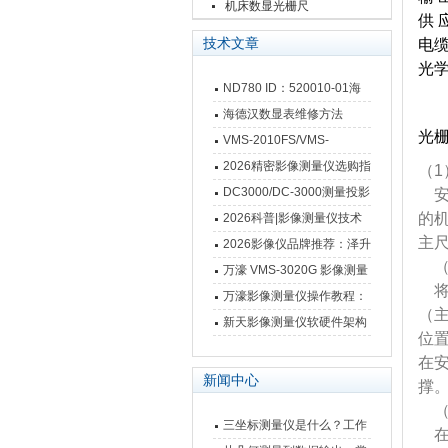
栅尺
机床数显光栅尺
供 
技术文章
电缆
光学
ND780 ID：520010-01海
德汉数显表故障维修内容
海德汉数显表维修方法
光
VMS-2010FS/VMS-
3020FS/VMS-4030FS手动
2026精密影像测量仪选购指
（1
影像测量仪技术参数
南 靠谱品牌一站式选型推荐
DC3000/DC-3000测量投影
安
仪万濠数据处理器数显表故
的
2026科普|影像测量仪技术
主尺
障维修方法
原理、分类及选型应用
2026影像仪品牌推荐：泽升
（
影像测量仪选型指南
万濠 VMS-3020G 影像测量
将
仪技术规格与应用解析
万濠影像测量仪操作教程：
（
从开机到出报告，新手也能
新天影像测量仪软硬件架构
位置
快速上手
与测量性能深度剖析
在
新闻中心
撑
（
三坐标测量仪是什么？工作
在