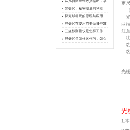
原理、分类与核心功能一次
从几何测量到数据输出，掌
定尺
讲清
握万濠影像测量仪的六大核
光栅尺：精密测量的利器
（
心能力
探究球栅尺的原理与应用
光
球栅尺在使用前要做哪些准
两
注
备工作？
三坐标测量仪是怎样工作
①
的，功能有什么优势？
球栅尺是怎样运作的，怎么
②
样可以简单的安装它
③
光
光
1