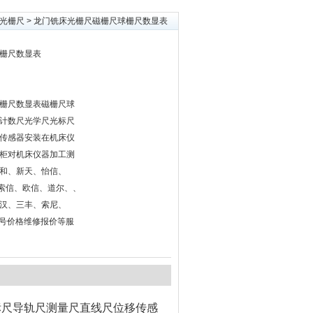
光栅尺
> 龙门铣床光栅尺磁栅尺球栅尺数显表
栅尺数显表
栅尺数显表磁栅尺球
计数尺光学尺光标尺
传感器安装在机床仪
柜对机床仪器加工测
和、新天、怡信、
海、索信、欧信、道尔、、
汉、三丰、索尼、
型号价格维修报价等服
标尺导轨尺测量尺直线尺位移传感