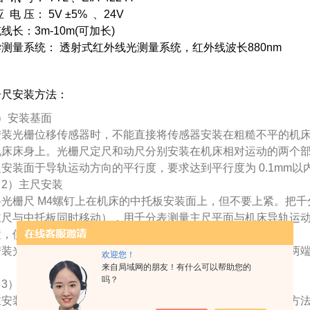
应 电 压： 5V ±5% 、24V
线长：3m-10m(可加长)
测量系统： 透射式红外线光测量系统，红外线波长880nm
栅尺安装方法：
）安装基面
装光栅位移传感器时，不能直接将传感器安装在粗糙不平的机床
机床床身上。光栅尺定尺和动尺分别安装在机床相对运动的两个
安装面于导轨运动方向的平行度，要求达到平行度为 0.1mm以
2）主尺安装
光栅尺 M4螺钉上在机床的中托板安装面上，但不要上紧。把千
主尺与中托板同时移动），用千分表测量主尺平面与机床导轨运动
，使主尺平行度满足0.1mm/1000mm以内。
安装光栅主尺时应注意：在安装定尺时，不能象桥梁式只安装两
欢迎您！
。
来自局域网的朋友！有什么可以帮助您的
吗？
3）滑尺的安装
安装滑尺时，首先应保证滑尺的基面达到安装要求，其安装方法