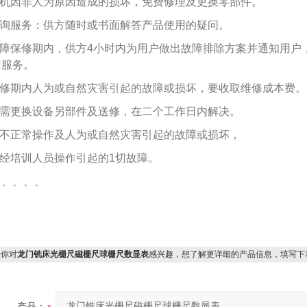
.主机因非人为原因造成的损坏，免费修理及更换零部件。
.咨询服务：供方随时或书面解答产品使用的疑问。
.故障保修期内，供方4小时内为用户做出故障排除方案并通知用户
门服务。
.保修期内人为或自然灾害引起的故障或损坏，要收取维修成本费。
.如需更换设备另部件及送修，在二个工作日内解决。
.因不正常操作及人为或自然灾害引起的故障或损坏，
非经培训人员操作引起的1切故障。
、、、、、
你对
龙门铣床光栅尺磁栅尺球栅尺数显表
感兴趣，想了解更详细的产品信息，填写下
产品：