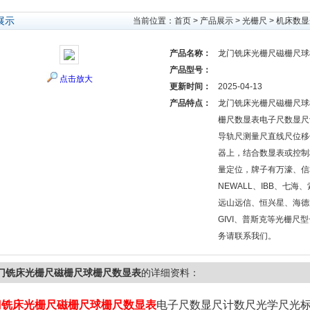
展示
当前位置：
首页
>
产品展示
>
光栅尺
>
机床数显
产品名称：
龙门铣床光栅尺磁栅尺球
产品型号：
点击放大
更新时间：
2025-04-13
产品特点：
龙门铣床光栅尺磁栅尺球
栅尺数显表电子尺数显尺
导轨尺测量尺直线尺位移
器上，结合数显表或控制
量定位，牌子有万濠、信
NEWALL、IBB、七
远山远信、恒兴星、海德
GIVI、普斯克等光栅尺
务请联系我们。
门铣床光栅尺磁栅尺球栅尺数显表
的详细资料：
门铣床光栅尺磁栅尺球栅尺数显表
电子尺数显尺计数尺光学尺光