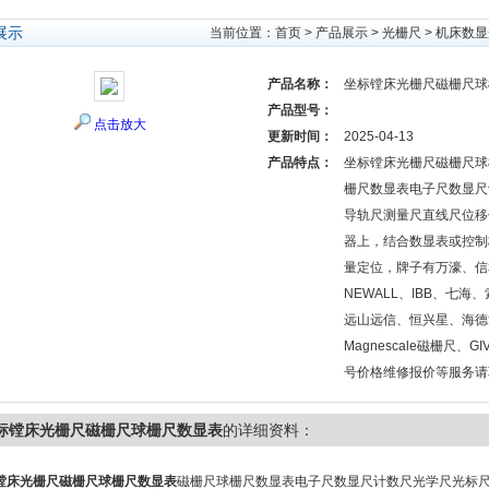
展示
当前位置：
首页
>
产品展示
>
光栅尺
>
机床数显
产品名称：
坐标镗床光栅尺磁栅尺球
产品型号：
点击放大
更新时间：
2025-04-13
产品特点：
坐标镗床光栅尺磁栅尺球
栅尺数显表电子尺数显尺
导轨尺测量尺直线尺位移
器上，结合数显表或控制
量定位，牌子有万濠、信
NEWALL、IBB、七
远山远信、恒兴星、海德
Magnescale磁栅尺、
号价格维修报价等服务请
标镗床光栅尺磁栅尺球栅尺数显表
的详细资料：
镗床光栅尺磁栅尺球栅尺数显表
磁栅尺球栅尺数显表电子尺数显尺计数尺光学尺光标