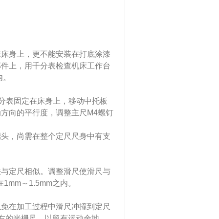
床身上，更不能安装在打底涂漆
部件上，用千分表检查机床工作台
内。
分表固定在床身上，移动中托板
方向的平行度，调整主尺M4螺钉
端头，尚需在整个定尺尺身中有支
与定尺相似。调整滑尺使滑尺与
1mm～1.5mm之内。
免在加工过程中滑尺冲撞到定尺
左右的光栅尺，以留有运动余地。