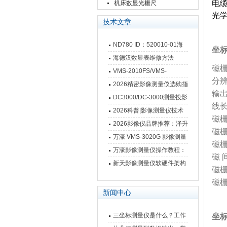
栅尺
电缆
机床数显光栅尺
光学
技术文章
ND780 ID：520010-01海
坐
德汉数显表故障维修内容
海德汉数显表维修方法
磁
VMS-2010FS/VMS-
分辨
3020FS/VMS-4030FS手动
2026精密影像测量仪选购指
输出
影像测量仪技术参数
南 靠谱品牌一站式选型推荐
DC3000/DC-3000测量投影
线长
仪万濠数据处理器数显表故
2026科普|影像测量仪技术
磁
障维修方法
原理、分类及选型应用
2026影像仪品牌推荐：泽升
磁栅
影像测量仪选型指南
万濠 VMS-3020G 影像测量
磁栅
仪技术规格与应用解析
万濠影像测量仪操作教程：
磁 
从开机到出报告，新手也能
新天影像测量仪软硬件架构
磁
快速上手
与测量性能深度剖析
磁
新闻中心
三坐标测量仪是什么？工作
坐