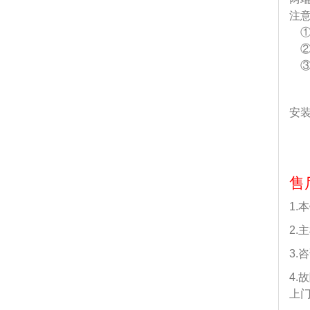
注
①
②
③
安
售
1
2
3
4
上