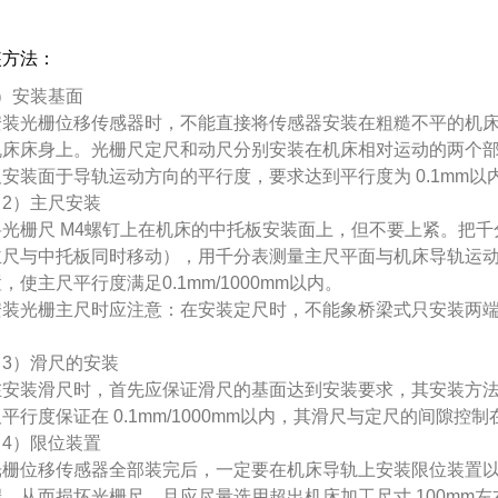
装方法：
）安装基面
装光栅位移传感器时，不能直接将传感器安装在粗糙不平的机床
机床床身上。光栅尺定尺和动尺分别安装在机床相对运动的两个
安装面于导轨运动方向的平行度，要求达到平行度为 0.1mm以
2）主尺安装
光栅尺 M4螺钉上在机床的中托板安装面上，但不要上紧。把千
主尺与中托板同时移动），用千分表测量主尺平面与机床导轨运动
，使主尺平行度满足0.1mm/1000mm以内。
安装光栅主尺时应注意：在安装定尺时，不能象桥梁式只安装两
。
3）滑尺的安装
安装滑尺时，首先应保证滑尺的基面达到安装要求，其安装方法
平行度保证在 0.1mm/1000mm以内，其滑尺与定尺的间隙控制在
4）限位装置
栅位移传感器全部装完后，一定要在机床导轨上安装限位装置以
端，从而损坏光栅尺，且应尽量选用超出机床加工尺寸 100mm