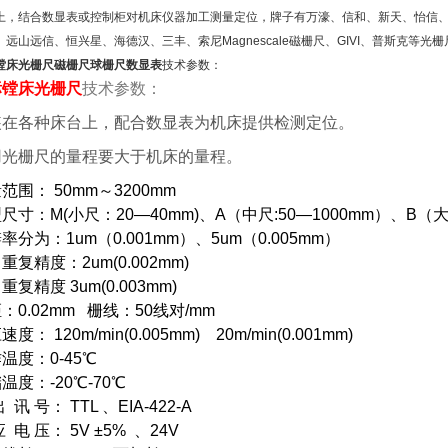
上，结合数显表或控制柜对机床仪器加工测量定位，牌子有万濠、信和、新天、怡信、NE
、远山远信、恒兴星、海德汉、三丰、索尼Magnescale磁栅尺、GIVI、普斯克等
镗床光栅尺磁栅尺球栅尺数显表
技术参数：
标镗床
光栅尺
技术参数：
装在各种床台上，配合数显表为机床提供检测定位。
用光栅尺的量程要大于机床的量程。
范围： 50mm～3200mm
尺寸：M(小尺：20—40mm)、A（中尺:50—1000mm）、B（大尺
率分为：1um（0.001mm）、5um（0.005mm）
重复精度：2um(0.002mm)
重复精度 3um(0.003mm)
：0.02mm 栅线：50线对/mm
度： 120m/min(0.005mm) 20m/min(0.001mm)
作温度：0-45℃
温度：-20℃-70℃
 讯 号： TTL 、EIA-422-A
应 电 压： 5V ±5% 、24V