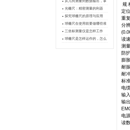
原理、分类与核心功能一次
从几何测量到数据输出，掌
规
讲清
握万濠影像测量仪的六大核
光栅尺：精密测量的利器
定位
心能力
探究球栅尺的原理与应用
重
球栅尺在使用前要做哪些准
分辨
备工作？
三坐标测量仪是怎样工作
(0.
的，功能有什么优势？
球栅尺是怎样运作的，怎么
读速
测量
样可以简单的安装它
防护
膨胀
耐振
耐冲
标准
电缆
输
输出
EM
电源
读数