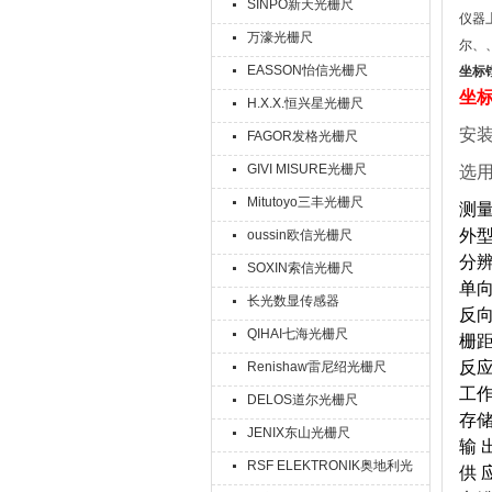
SINPO新天光栅尺
仪器
万濠光栅尺
尔、
EASSON怡信光栅尺
坐标
坐
H.X.X.恒兴星光栅尺
安
FAGOR发格光栅尺
GIVI MISURE光栅尺
选
Mitutoyo三丰光栅尺
测量
外型
oussin欧信光栅尺
分辨
SOXIN索信光栅尺
单向
长光数显传感器
反向
QIHAI七海光栅尺
栅距
反应速
Renishaw雷尼绍光栅尺
工
DELOS道尔光栅尺
存储
JENIX东山光栅尺
输 出
RSF ELEKTRONIK奥地利光
供 