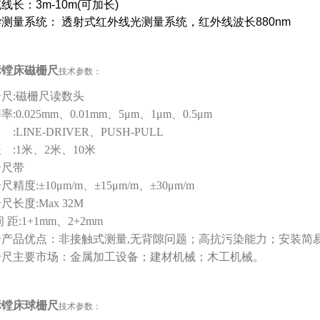
线长：3m-10m(可加长)
测量系统： 透射式红外线光测量系统，红外线波长880nm
标镗床
磁栅尺
技术参数：
栅尺:磁栅尺读数头
率:0.025mm、0.01mm、5μm、1μm、0.5μm
 :LINE-DRIVER、PUSH-PULL
 :1米、2米、10米
栅尺带
尺精度:±10μm/m、±15μm/m、±30μm/m
尺长度:Max 32M
间 距:1+1mm、2+2mm
栅产品优点：
非接触式测量,无背隙问题；
高抗污染能力；
安装简
栅尺主要市场：
金属加工设备；建材机械；木工机械。
标镗床
球栅尺
技术参数：