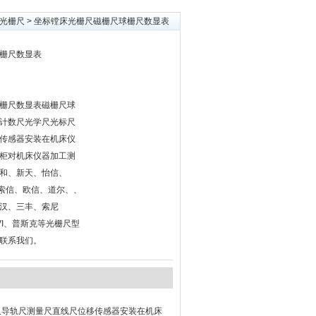
光栅尺
> 坐标镗床光栅尺磁栅尺球栅尺数显表
栅尺数显表
栅尺数显表磁栅尺球
计数尺光学尺光标尺
传感器安装在机床仪
柜对机床仪器加工测
和、新天、怡信、
海、索信、欧信、道尔、、
汉、三丰、索尼
GIVI、普斯克等光栅尺型
联系我们。
尺导轨尺测量尺直线尺位移传感器安装在机床