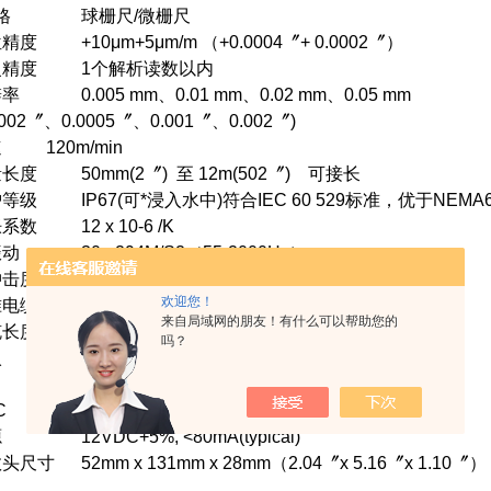
 格 球栅尺/微栅尺
精度 +10μm+5μm/m （+0.0004〞+ 0.0002〞）
复精度 1个解析读数以内
率 0.005 mm、0.01 mm、0.02 mm、0.05 mm
0002〞、0.0005〞、0.001〞、0.002〞)
 120m/min
长度 50mm(2〞) 至 12m(502〞) 可接长
等级 IP67(可*浸入水中)符合IEC 60 529标准，优于NEMA
系数 12 x 10-6 /K
动 30g 294M/S2（55-2000Hz）
击度 100g /1000m/s2（11ms）
欢迎您！
电缆 3.5m或7.0m(可以接长)
来自局域网的朋友！有什么可以帮助您的
长度 22m (867〞)
吗？
入 85mA+5mA
 2.0V+0.5rms.1kHz类比信号每12.7mm(0.5in)3600
C BS EN 61326
 12VDC+5%, <80mA(typical)
头尺寸 52mm x 131mm x 28mm（2.04〞x 5.16〞x 1.10〞）