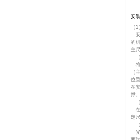
安
（1
安
的
主尺
（
将
（
位置
在
撑
（
在
定尺
（
光
两