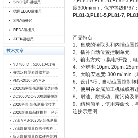
7,PL81-A,PL81-B,PL82-3,
SINO信和磁栅尺
度300m/min，保护等级I
德国ELGO磁栅尺
PL81-3,PL81-5,PL81-7, 
SPM磁栅尺
REDA磁栅尺
产品特点：
ATEK磁栅尺
1、集成的读取头和内插位置
技术文章
2、插补自动位置控制单元
3、输出方式:（集电*开路，电
ND780 ID：520010-01海
4、分辨率:10μm, 20μm, 25μm
德汉数显表故障维修内容
海德汉数显表维修方法
5、大响应速度: 300 m/ m
VMS-2010FS/VMS-
6、设计*巧，自动位置控制转
3020FS/VMS-4030FS手动
2026精密影像测量仪选购指
7、使用在金属加工机械或有
影像测量仪技术参数
南 靠谱品牌一站式选型推荐
8、耐油、耐振动、耐污染及
DC3000/DC-3000测量投影
9、结构简单，使用寿命长，
仪万濠数据处理器数显表故
2026科普|影像测量仪技术
连接示意图:
障维修方法
原理、分类及选型应用
2026影像仪品牌推荐：泽升
影像测量仪选型指南
万濠 VMS-3020G 影像测量
仪技术规格与应用解析
万濠影像测量仪操作教程：
从开机到出报告，新手也能
新天影像测量仪软硬件架构