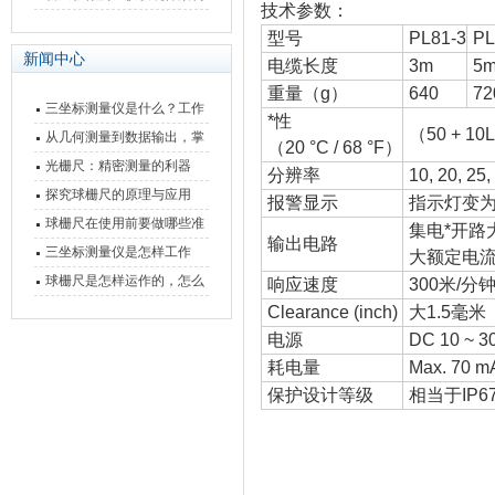
技术参数：
快速上手
与测量性能深度剖析
型号
PL81-3
PL
新闻中心
电缆长度
3m
5
重量（g）
640
72
三坐标测量仪是什么？工作
*性
（50 + 1
原理、分类与核心功能一次
从几何测量到数据输出，掌
（20 °C / 68 °F）
讲清
握万濠影像测量仪的六大核
光栅尺：精密测量的利器
分辨率
10, 20, 25
心能力
探究球栅尺的原理与应用
报警显示
指示灯变为
球栅尺在使用前要做哪些准
集电*开路大
输出电路
备工作？
三坐标测量仪是怎样工作
大额定电流
的，功能有什么优势？
球栅尺是怎样运作的，怎么
响应速度
300米/分
样可以简单的安装它
Clearance (inch)
大1.5毫米（
电源
DC 10 ~ 3
耗电量
Max. 70 mA
保护设计等级
相当于IP