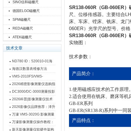
SINO信和磁栅尺
SR138-060R（GB-060E
德国ELGO磁栅尺
尺、位移传感器。主要结合LH71-
SPM磁栅尺
床、车床、镗床、铣床、龙门铣
060ER）光学尺的型号、价
REDA磁栅尺
SR138-060R（GB-060E
ATEK磁栅尺
实物图：
技术文章
技术参数：
ND780 ID：520010-01海
德汉数显表故障维修内容
海德汉数显表维修方法
产品简介：
VMS-2010FS/VMS-
3020FS/VMS-4030FS手动
2026精密影像测量仪选购指
1.使用磁感应技术的工作原理
影像测量仪技术参数
南 靠谱品牌一站式选型推荐
DC3000/DC-3000测量投影
2.适合使用在铣床、磨床等
仪万濠数据处理器数显表故
2026科普|影像测量仪技术
GB-ER系列
障维修方法
原理、分类及选型应用
2026影像仪品牌推荐：泽升
GB-ER(SR138-R)系列中
影像测量仪选型指南
万濠 VMS-3020G 影像测量
产品特点：
仪技术规格与应用解析
万濠影像测量仪操作教程：
从开机到出报告，新手也能
新天影像测量仪软硬件架构