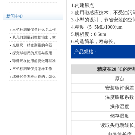
1.内建原点
快速上手
与测量性能深度剖析
2.使用磁感应技术，不受油
新闻中心
3.小型的设计，节省安装的空
4.精度（5+5ML/1000)um.
三坐标测量仪是什么？工作
5.解析度：0.5um
原理、分类与核心功能一次
从几何测量到数据输出，掌
6.构造简单，寿命长。
讲清
握万濠影像测量仪的六大核
光栅尺：精密测量的利器
产品规格：
心能力
探究球栅尺的原理与应用
球栅尺在使用前要做哪些准
备工作？
三坐标测量仪是怎样工作
精度在20 °C的环
的，功能有什么优势？
球栅尺是怎样运作的，怎么
原点
样可以简单的安装它
安装容许误差
温度膨胀系数
操作温度
储存温度
读取头电缆线长
电缆线长度