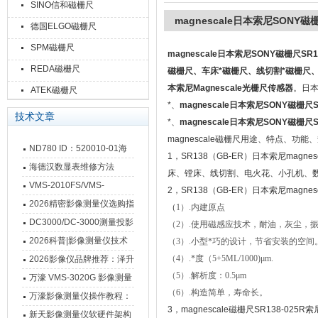
SINO信和磁栅尺
magnescale日本索尼SONY磁栅
德国ELGO磁栅尺
SPM磁栅尺
magnescale日本索尼SONY磁栅尺SR1
REDA磁栅尺
磁栅尺、车床*磁栅尺、线切割*磁栅尺、
本索尼Magnescale光栅尺传感器
。日本
ATEK磁栅尺
*、
magnescale日本索尼SONY磁栅尺
技术文章
*、
magnescale日本索尼SONY磁栅尺S
magnescale磁栅尺用途、特点、功
ND780 ID：520010-01海
1，SR138（GB-ER）日本索尼magn
德汉数显表故障维修内容
海德汉数显表维修方法
床、镗床、线切割、电火花、小孔机、
VMS-2010FS/VMS-
2，SR138（GB-ER）日本索尼magne
3020FS/VMS-4030FS手动
2026精密影像测量仪选购指
（
1）.内建原点
影像测量仪技术参数
南 靠谱品牌一站式选型推荐
DC3000/DC-3000测量投影
（2）.使用磁感应技术，耐油，灰尘，
仪万濠数据处理器数显表故
2026科普|影像测量仪技术
（3）.小型*巧的设计，节省安装的空间
障维修方法
原理、分类及选型应用
（4）.*度（5+5ML/1000)μm.
2026影像仪品牌推荐：泽升
（5）.解析度：0.5μm
影像测量仪选型指南
万濠 VMS-3020G 影像测量
（6）.构造简单，寿命长。
仪技术规格与应用解析
万濠影像测量仪操作教程：
3，magnescale磁栅尺SR138-025
从开机到出报告，新手也能
新天影像测量仪软硬件架构