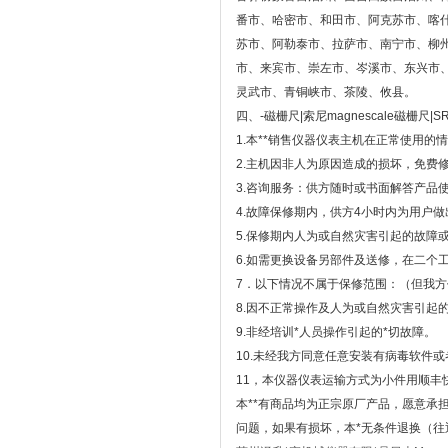
番市、哈密市、和田市、阿克苏市、喀
苏市、阿勒泰市、拉萨市、南宁市、柳
市、来宾市、崇左市、岑溪市、东兴市
灵武市、青铜峡市、茶陵、攸县。
四、
-磁栅尺|索尼magnescale磁栅尺|
1.本**销售仪器仪表主机在正常使用的
2.主机因非人为原因造成的损坏，免费
3.咨询服务：供方随时或书面解答产品
4.故障保修期内，供方4小时内为用户
5.保修期内人为或自然灾害引起的故障
6.如需更换设备另部件及送修，在二个
7．以下情况不属于保修范围：（但我方
8.因不正常操作及人为或自然灾害引起
9.非经培训*人员操作引起的*切故障。
10.未经我方同意任意安装有病毒软件
11，本仪器仪表运输方式为小件用顺丰
本**有商品均为正宗原厂产品，愿意承
问题，如果有损坏，本*无条件退换（往