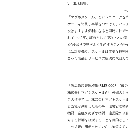
3、出现报警。
～
「マグネスケール」というユニークな商
ケールを追及し事業をつづけてまいり
会はますます便利になると同時に技術の
れて*の切実な課題として便利さとの
を*歩留りで効率よく生産することがそ
には計測機器、スケールは重要な役割
合った製品とサービスの提供に取組ん
「製品環境管理標準(RMS-0002 *般
株式会社マグネスケールが、外部のお
この標準では、株式会社マグネスケー
と当社が判断したものを「環境管理物
物質、全廃をめざす物質、適用除外項
対する影響を軽減することを目的とし
この規定に明示されていない物質ある