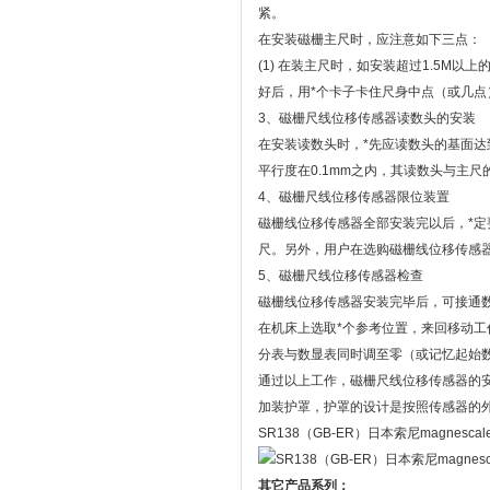
紧。
在安装磁栅主尺时，应注意如下三点：
(1) 在装主尺时，如安装超过1.5M
好后，用*个卡子卡住尺身中点（或几点
3、磁栅尺线位移传感器读数头的安装
在安装读数头时，*先应读数头的基面
平行度在0.1mm之内，其读数头与主尺的
4、磁栅尺线位移传感器限位装置
磁栅线位移传感器全部安装完以后，*
尺。另外，用户在选购磁栅线位移传感器
5、磁栅尺线位移传感器检查
磁栅线位移传感器安装完毕后，可接通
在机床上选取*个参考位置，来回移动
分表与数显表同时调至零（或记忆起始
通过以上工作，磁栅尺线位移传感器的
加装护罩，护罩的设计是按照传感器的外
SR138（GB-ER）日本索尼magnes
其它产品系列：