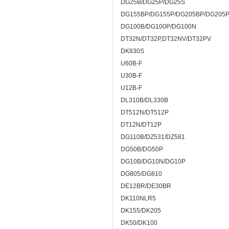
DG25B/DG25P/DG25S
DG155BP/DG155P/DG205BP/DG205
DG100B/DG100P/DG100N
DT32N/DT32P,DT32NV/DT32PV
DK830S
U60B-F
U30B-F
U12B-F
DL310B/DL330B
DT512N/DT512P
DT12N/DT12P
DG110B/DZ531/DZ581
DG50B/DG50P
DG10B/DG10N/DG10P
DG805/DG810
DE12BR/DE30BR
DK110NLR5
DK155/DK205
DK50/DK100