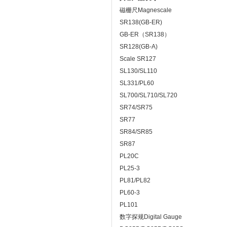
磁栅尺Magnescale
SR138(GB-ER)
GB-ER（SR138）
SR128(GB-A)
Scale SR127
SL130/SL110
SL331/PL60
SL700/SL710/SL720
SR74/SR75
SR77
SR84/SR85
SR87
PL20C
PL25-3
PL81/PL82
PL60-3
PL101
数字探规Digital Gauge