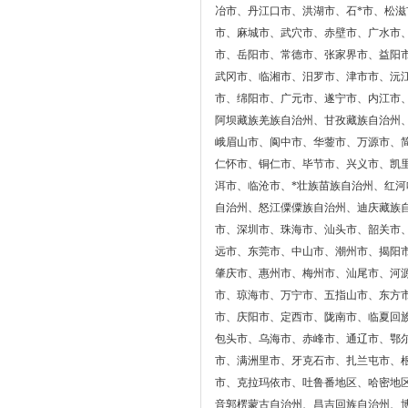
冶市、丹江口市、洪湖市、石*市、松
市、麻城市、武穴市、赤壁市、广水市
市、岳阳市、常德市、张家界市、益阳
武冈市、临湘市、汨罗市、津市市、沅
市、绵阳市、广元市、遂宁市、内江市
阿坝藏族羌族自治州、甘孜藏族自治州
峨眉山市、阆中市、华蓥市、万源市、
仁怀市、铜仁市、毕节市、兴义市、凯
洱市、临沧市、*壮族苗族自治州、红
自治州、怒江僳僳族自治州、迪庆藏族
市、深圳市、珠海市、汕头市、韶关市
远市、东莞市、中山市、潮州市、揭阳
肇庆市、惠州市、梅州市、汕尾市、河
市、琼海市、万宁市、五指山市、东方
市、庆阳市、定西市、陇南市、临夏回
包头市、乌海市、赤峰市、通辽市、鄂
市、满洲里市、牙克石市、扎兰屯市、
市、克拉玛依市、吐鲁番地区、哈密地
音郭楞蒙古自治州、昌吉回族自治州、