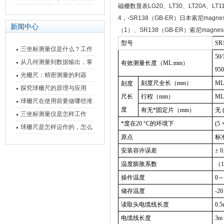
磁栅数显表
LG20、
LT30、
LT20A、
LT1
快速上手
与测量性能深度剖析
4，
-SR138（GB-ER）日本索尼mag
新闻中心
（1）、SR138（GB-ER）索尼magne
型号
SR
三坐标测量仪是什么？工作
50/
原理、分类与核心功能一次
从几何测量到数据输出，掌
有效测量长度（ML:mm）
950
讲清
握万濠影像测量仪的六大核
光栅尺：精密测量的利器
刻度尺全长（mm）
ML 
刻度
心能力
探究球栅尺的原理与应用
尺长
行程（mm）
ML 
球栅尺在使用前要做哪些准
度
有无*固定片（mm）
无 
备工作？
三坐标测量仪是怎样工作
*度在20 °C的环境下
(5 
的，功能有什么优势？
球栅尺是怎样运作的，怎么
原点
标
样可以简单的安装它
安装容许误差
± 
温度膨胀系数
（1
操作温度
0～
储存温度
-2
读取头电缆线长度
0.5
电缆线长度
3m