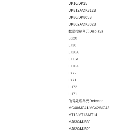
DK10/DK25
DK812A/DK812B
DK80/DK805B
DK802A/DK802B
数显控制单元Displays
LG20
LT30
LT20A
LT11A
LT10A
LY72
LY71
LH72
LH71
信号处理单元Detector
MG40/MG41/MG42/MG43
MT12/MT13/MT14
MJ830/MJ831
MJ820/MJ821