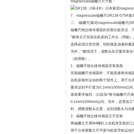
magnescale磁栅尺尺寸图：
7、magnescale磁栅尺SR138-07
二、
-磁栅尺|索尼magnescale磁栅尺|
磁栅尺线位移传感器的安装比较灵活，
*般将主尺安装在机床的工作台（滑板
选择必须注意切屑、切削液及油液的溅
另外，*般情况下，读数头应尽量安装
（如滑板）。
1、磁栅尺线位移传感器安装基面
安装磁栅尺传感器时，不能直接将传感
在机床相对运动的两个部件上。用千分
要求达到平行度为0.1mm/1000m
基座要求做到：(1)应加*根与磁栅尺尺
0.1mm/1000mm以内。另外，还需
时，调整读数头位置，达到读数头与光栅尺
2、磁栅尺线位移传感器主尺安装
将磁栅主尺用M4螺钉上在机床安装的
用千分表测量主尺平面与机床导轨运动方向