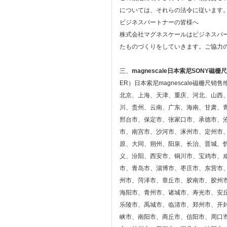
については、それらの法令に従います
ビジネスパートナーの皆様へ
株式会社マグネスケールはビジネスパ
たものづくりをしていきます。ご協力
三、
magnescale日本索尼SONY磁栅尺
ER）日本索尼magnescale磁栅尺销
北京、上海、天津、重庆、河北、山西
川、贵州、云南、广东、海南、甘肃、
邢台市、保定市、张家口市、承德市、
市、南宫市、沙河市、涿州市、定州市
原、大同、朔州、阳泉、长治、晋城、
义、汾阳、西安市、铜川市、宝鸡市、
市、青岛市、淄博市、枣庄市、东营市
州市、菏泽市、章丘市、胶南市、胶州
海阳市、青州市、诸城市、寿光市、安
乐陵市、禹城市、临清市、郑州市、开
峡市、南阳市、商丘市、信阳市、周口