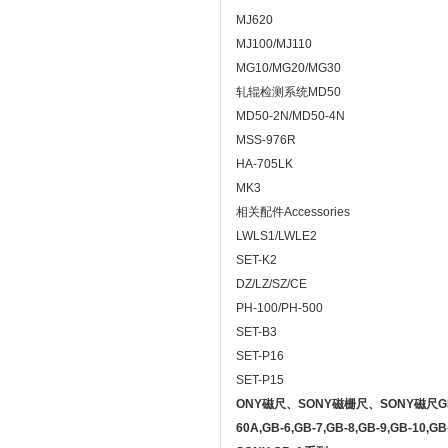
MJ620
MJ100/MJ110
MG10/MG20/MG30
轧辊检测系统MD50
MD50-2N/MD50-4N
MSS-976R
HA-705LK
MK3
相关配件Accessories
LWLS1/LWLE2
SET-K2
DZ/LZ/SZ/CE
PH-100/PH-500
SET-B3
SET-P16
SET-P15
ONY
磁尺、
SONY
磁栅尺、
SONY
磁尺
G
60A,GB-6,GB-7,GB-8,GB-9,GB-10,G