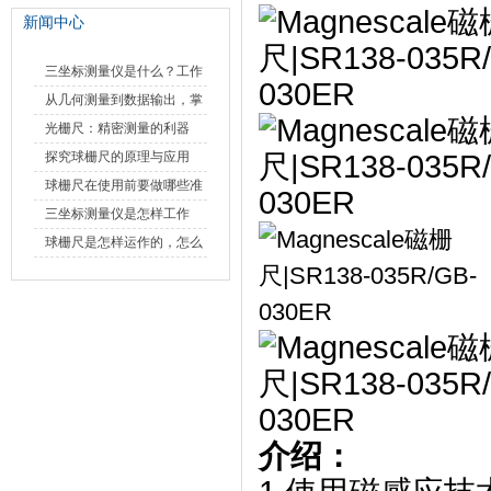
新闻中心
三坐标测量仪是什么？工作
原理、分类与核心功能一次
从几何测量到数据输出，掌
讲清
握万濠影像测量仪的六大核
光栅尺：精密测量的利器
心能力
探究球栅尺的原理与应用
球栅尺在使用前要做哪些准
备工作？
三坐标测量仪是怎样工作
的，功能有什么优势？
球栅尺是怎样运作的，怎么
样可以简单的安装它
介绍：