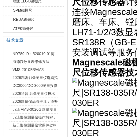
尺位移传感器
计
德国ELGO磁栅尺
连接Magnesc
SPM磁栅尺
磨床、车床、镗床
REDA磁栅尺
ATEK磁栅尺
LH71-1/2/
SR138R（G
技术文章
安装调试等服务
ND780 ID：520010-01海
Magnescale磁栅
德汉数显表故障维修内容
海德汉数显表维修方法
VMS-2010FS/VMS-
尺位移传感器技
3020FS/VMS-4030FS手动
2026精密影像测量仪选购指
影像测量仪技术参数
南 靠谱品牌一站式选型推荐
DC3000/DC-3000测量投影
仪万濠数据处理器数显表故
2026科普|影像测量仪技术
障维修方法
原理、分类及选型应用
2026影像仪品牌推荐：泽升
影像测量仪选型指南
万濠 VMS-3020G 影像测量
仪技术规格与应用解析
万濠影像测量仪操作教程：
从开机到出报告，新手也能
新天影像测量仪软硬件架构
快速上手
与测量性能深度剖析