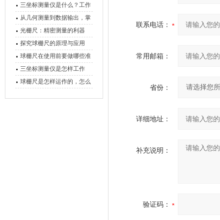
三坐标测量仪是什么？工作
原理、分类与核心功能一次
从几何测量到数据输出，掌
联系电话：
讲清
握万濠影像测量仪的六大核
光栅尺：精密测量的利器
心能力
探究球栅尺的原理与应用
常用邮箱：
球栅尺在使用前要做哪些准
备工作？
三坐标测量仪是怎样工作
的，功能有什么优势？
球栅尺是怎样运作的，怎么
省份：
样可以简单的安装它
详细地址：
补充说明：
验证码：