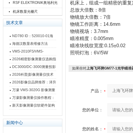
机床上，组成一组精密的重复
RSF ELEKTRONIK奥地利光
总放大倍数：
8
倍
栅尺
机床数显光栅尺
物镜放大倍数：
7
倍
技术文章
物镜工作距离：
14.6mm
物镜视场：
3.7mm
ND780 ID：520010-01海
瞄准精度：
0.005mm
德汉数显表故障维修内容
海德汉数显表维修方法
瞄准块线纹宽度
:0.15
±
0.02
VMS-2010FS/VMS-
照明灯泡：
6V/5W
3020FS/VMS-4030FS手动
2026精密影像测量仪选购指
影像测量仪技术参数
南 靠谱品牌一站式选型推荐
DC3000/DC-3000测量投影
如果你对
上海飞环牌GM77-1光学瞄
仪万濠数据处理器数显表故
2026科普|影像测量仪技术
障维修方法
原理、分类及选型应用
2026影像仪品牌推荐：泽升
影像测量仪选型指南
万濠 VMS-3020G 影像测量
产品：
仪技术规格与应用解析
万濠影像测量仪操作教程：
从开机到出报告，新手也能
新天影像测量仪软硬件架构
您的单位：
快速上手
与测量性能深度剖析
新闻中心
您的姓名：