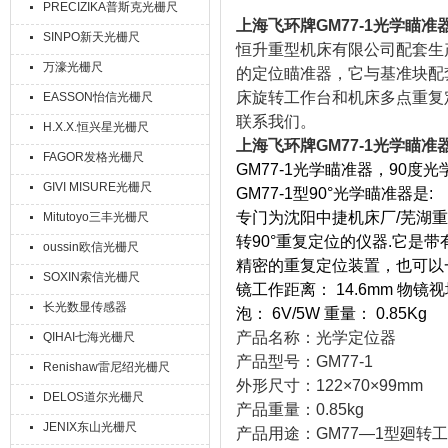
PRECIZIKA普斯克光栅尺
上海飞环牌GM77-1光学瞄
SINPO新天光栅尺
恒升重型机床有限公司配套生产
万濠光栅尺
的定位瞄准器，它与基准块配
床旋转工作台和机床多点重复
EASSON怡信光栅尺
联系我们。
H.X.X.恒兴星光栅尺
上海飞环牌GM77-1光学瞄
FAGOR发格光栅尺
GM77-1光学瞄准器，90度光
GIVI MISURE光栅尺
GM77-1型90°光学瞄准器是:
专门为沈阳中捷机床厂/芜湖重
Mitutoyo三丰光栅尺
转90°重复定位的仪器.它
oussin欧信光栅尺
精密的重复定位装置，也可以
SOXIN索信光栅尺
镜工作距离： 14.6mm 物镜视
长光数显传感器
泡： 6V/5W 重量： 0.85Kg
产品名称：光学定位器
QIHAI七海光栅尺
产品型号：
GM77-1
Renishaw雷尼绍光栅尺
外形尺寸：
122
×
70
×
99mm
DELOS道尔光栅尺
产品重量：
0.85kg
JENIX东山光栅尺
产品用途：
GM77
—
1
型廻转工