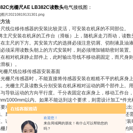
382C光栅尺AE LB382C读数头
电气接线图：
装方法
栅尺线位移传感器的安装比较灵活，可安装在机床的不同部位。
般将主尺安装在机床的工作台（滑板）上，随机床走刀而动，读数
装在主尺的下方。其安装方式的选择必须注意切屑、切削液及油
制必须采用读数头朝上的方式安装时，则必须增加辅助密封装置。
装在相对机床静止部件上，此时输出导线不移动易固定，而尺身
如滑板）。
光栅尺线位移传感器安装基面
装光栅尺传感器时，不能直接将传感器安装在粗糙不平的机床身
上。光栅主尺及读数头分别安装在机床相对运动的两个部件上。
面与导轨运动的方向平行度。千分表固定在床身上，移动工作台
mm/1000mm
以内。如果不能达到这个要求，则需设计加工*件光
座要求做到：
(1)
应加*根与光栅尺尺身长度相等的基座（基座长出
铣、磨工序加工，其平面平行度
0.1mm/1000mm
以内。另外，还需
欢迎您！
座。读数头的基座与尺身的基座总共误差不得大于
±0.2mm
。安装
来自局域网的朋友！有什么可以帮助您的
光栅尺尺身的平行度为
0.1mm
左右，读数头与光栅尺尺身之间的
吗？