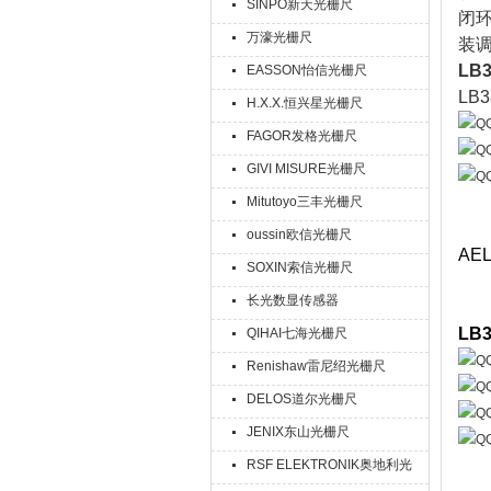
SINPO新天光栅尺
闭环
万濠光栅尺
装
LB
EASSON怡信光栅尺
LB
H.X.X.恒兴星光栅尺
FAGOR发格光栅尺
GIVI MISURE光栅尺
Mitutoyo三丰光栅尺
oussin欧信光栅尺
AE
SOXIN索信光栅尺
长光数显传感器
LB
QIHAI七海光栅尺
Renishaw雷尼绍光栅尺
DELOS道尔光栅尺
JENIX东山光栅尺
RSF ELEKTRONIK奥地利光