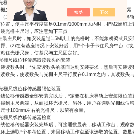
光栅尺线位移传感器主尺安装
光栅主尺用
M4
螺钉上在机床安装的工作台安装面上，但不要上紧
台（主尺与工作台同时移动）。用千分表测量主尺平面与机床导
钉位置，使主尺平行度满足
0.1mm/1000mm
以内时，把
M2
螺钉上
安装光栅主尺时，应注意如下三点：
在装主尺时，如安装超过
1.5M
以上的光栅时，不能象桥梁式只安
支撑。
(2)
在有基座情况下安装好后，用*个卡子卡住尺身中点（或
胶粘住光栅尺身，使基尺与主尺固定好。
光栅尺线位移传感器读数头的安装
安装读数头时，*先应读数头的基面达到安装要求，然后再安装读
整读数头，使读数头与光栅主尺平行度在
0.1mm
之内，其读数头
。
光栅尺线位移传感器限位装置
栅线位移传感器全部安装完以后，*定要在机床导轨上安装限位装
冲撞到主尺两端，从而损坏光栅尺。另外，用户在选购光栅线位
工尺寸
100mm
左右的光栅尺，以留有余量。
光栅尺线位移传感器检查
栅线位移传感器安装完毕后，可接通数显表，移动工作台，观察
机床上选取*个参考位置，来回移动工作点至该选取的位置。数显