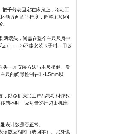
，把千分表固定在床身上，移动工
轨运动方向的平行度，调整主尺
M4
紧。
装两端头，尚需在整个主尺尺身中
几点）。
(3)
不能安装卡子时，用玻
数头，其安装方法与主尺相似。后
与主尺的间隙控制在
1~1.5mm
以
置，以免机床加工产品移动时读数
移传感器时，应尽量选用超出机床
数显表计数是否正常。
表读数应相同（或回零）。另外也