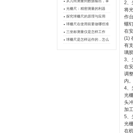
原理、分类与核心功能一次
从几何测量到数据输出，掌
2
、
讲清
握万濠影像测量仪的六大核
光栅尺：精密测量的利器
将
心能力
探究球栅尺的原理与应用
作
螺
球栅尺在使用前要做哪些准
在
备工作？
三坐标测量仪是怎样工作
(1)
的，功能有什么优势？
球栅尺是怎样运作的，怎么
有
样可以简单的安装它
璃
3
、
在
调
内
4
、
光
头
加
5
、
光
在