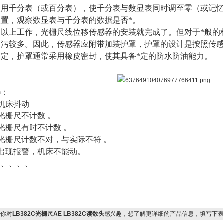
使用千分表（或百分表），使千分表与数显表同时调至零（或记
位置，观察数显表与千分表的数据是否*。
过以上工作，光栅尺线位移传感器的安装就完成了。但对于*般的
油污较多。因此，传感器应附带加装护罩，护罩的设计是按照传感
确定，护罩通常采用橡皮密封，使其具备*定的防水防油能力。
修
：
机床抖动
光栅尺不计数 。
光栅尺有时不计数 。
光栅尺计数不对，与实际不符 。
出现报警，机床不能动。
、、、、、
你对
LB382C光栅尺AE LB382C读数头
感兴趣，想了解更详细的产品信息，填写下