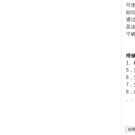
可
始
通
及
寸
维
1、
5
，
6
，
7
，
8
，
、
如果