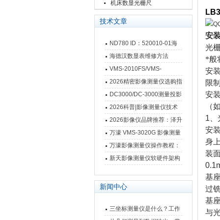
栅尺
机床数显光栅尺
LB
技术文章
安
ND780 ID：520010-01海
光
德汉数显表故障维修内容
海德汉数显表维修方法
*
VMS-2010FS/VMS-
安
3020FS/VMS-4030FS手动
2026精密影像测量仪选购指
限
影像测量仪技术参数
南 靠谱品牌一站式选型推荐
安
DC3000/DC-3000测量投影
（
仪万濠数据处理器数显表故
2026科普|影像测量仪技术
1
、
障维修方法
原理、分类及选型应用
2026影像仪品牌推荐：泽升
安
影像测量仪选型指南
万濠 VMS-3020G 影像测量
身
仪技术规格与应用解析
万濠影像测量仪操作教程：
装
从开机到出报告，新手也能
新天影像测量仪软硬件架构
0.1
快速上手
与测量性能深度剖析
基
新闻中心
过
基
三坐标测量仪是什么？工作
与