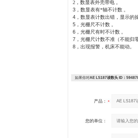
2，数显表外壳带电 。
3
，
数显表有*轴不计数 。
4
，
数显表计数出错，显示的操
5
，
光栅尺不计数 。
6
，
光栅尺有时不计数 。
7
，
光栅尺计数不准（不能归零
8
，出现报警，机床不能动。
如果你对
AE LS187读数头 ID：594878-
产品：
您的单位：