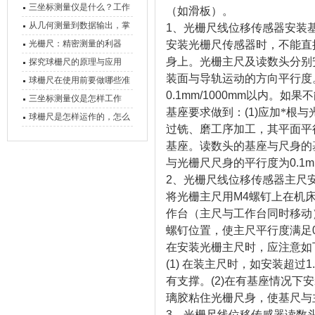
三坐标测量仪是什么？工作
（如滑板）。
原理、分类与核心功能一次
从几何测量到数据输出，掌
1
、光栅尺线位移传感器安装
讲清
握万濠影像测量仪的六大核
光栅尺：精密测量的利器
安装光栅尺传感器时，不能直
心能力
身上。光栅主尺及读数头分别
探究球栅尺的原理与应用
装面与导轨运动的方向平行度
球栅尺在使用前要做哪些准
0.1mm/1000mm
以内。如果不
备工作？
三坐标测量仪是怎样工作
基座要求做到：
(1)
应加*根与
的，功能有什么优势？
球栅尺是怎样运作的，怎么
过铣、磨工序加工，其平面平
样可以简单的安装它
基座。读数头的基座与尺身的
与光栅尺尺身的平行度为
0.1
2
、光栅尺线位移传感器主尺
将光栅主尺用
M4
螺钉上在机
作台（主尺与工作台同时移动
螺钉位置，使主尺平行度满足
在安装光栅主尺时，应注意如
(1)
在装主尺时，如安装超过
1
有支撑。
(2)
在有基座情况下安
璃胶粘住光栅尺身，使基尺与
3
、光栅尺线位移传感器读数