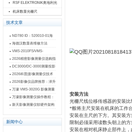
RSF ELEKTRONIK奥地利光
栅尺
机床数显光栅尺
技术文章
ND780 ID：520010-01海
德汉数显表故障维修内容
海德汉数显表维修方法
VMS-2010FS/VMS-
3020FS/VMS-4030FS手动
2026精密影像测量仪选购指
影像测量仪技术参数
南 靠谱品牌一站式选型推荐
DC3000/DC-3000测量投影
仪万濠数据处理器数显表故
2026科普|影像测量仪技术
障维修方法
原理、分类及选型应用
2026影像仪品牌推荐：泽升
影像测量仪选型指南
万濠 VMS-3020G 影像测量
安装方法
仪技术规格与应用解析
万濠影像测量仪操作教程：
光栅尺线位移传感器的安装比
从开机到出报告，新手也能
新天影像测量仪软硬件架构
*般将主尺安装在机床的工作
快速上手
与测量性能深度剖析
安装在主尺的下方。其安装方
新闻中心
限制必须采用读数头朝上的方
安装在相对机床静止部件上，