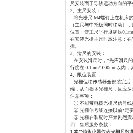
尺安装面于导轨运动方向的平行
2、主尺安装：
将光栅尺 M4螺钉上在机床
（主尺与中托板同时移动），
位置，使主尺平行度满足0.1mm
在安装光栅主尺时应注意：在
撑。
3、滑尺的安装：
在安装滑尺时，*先应滑尺的
行度在 0.1mm/1000mm以
4、限位装置
光栅位移传感器全部装完后，
端，从而损坏光栅尺，且应尽量
注意事项：
① 不能带电拨光栅尺信号线
② 光栅信号线连接以前*定
③ 光栅在装配时严禁剧烈震
四、售后服务条款：
1.本**销售仪器仪表光栅尺