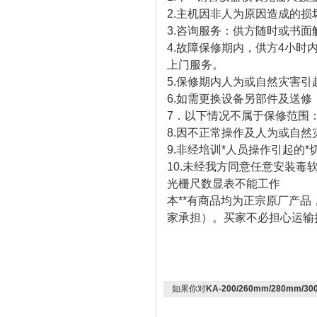
2.主机因非人为原因造成的
3.咨询服务：供方随时或书
4.故障保修期内，供方4小
上门服务。
5.保修期内人为或自然灾害引
6.如需更换设备另部件及送
7．以下情况不属于保修范围
8.因不正常操作及人为或自
9.非经培训*人员操作引起的*
10.未经我方同意任意安装
光栅尺数显表不能工作
本**有商品均为正宗原厂产品
家承担）。买家不必担心运输
如果你对
KA-200/260mm/280mm/