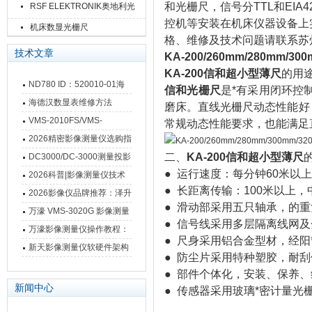
和光栅尺，信号分TTL和EIA
RSF ELEKTRONIK奥地利光
控机等安装在机床仪器设备上实现*测
栅尺
机床数显光栅尺
格、维修及技术问题请联系苏
技术文章
KA-200/260mm/280mm/
KA-200信和超小型薄尺
的用
ND780 ID：520010-01海
信和光栅尺
是*有采用闭环控
德汉数显表故障维修内容
海德汉数显表维修方法
磨床。直线光栅尺动态性能好
VMS-2010FS/VMS-
常规动态性能要求，也能满足
3020FS/VMS-4030FS手动
2026精密影像测量仪选购指
影像测量仪技术参数
南 靠谱品牌一站式选型推荐
二、
KA-200信和超小型薄尺
DC3000/DC-3000测量投影
● 运行速度：每分钟60米以上
仪万濠数据处理器数显表故
2026科普|影像测量仪技术
● 长距离传输：100米以上
障维修方法
原理、分类及选型应用
2026影像仪品牌推荐：泽升
● 滑动部采用五只轴承，的
影像测量仪选型指南
万濠 VMS-3020G 影像测量
● 信号线采用多层隔离线网
仪技术规格与应用解析
万濠影像测量仪操作教程：
● 尺身采用铝合金型材，经
从开机到出报告，新手也能
新天影像测量仪软硬件架构
● 防尘片采用特种塑胶，耐
快速上手
与测量性能深度剖析
● 部件个体化，安装、保养
新闻中心
● 传感器采用玻璃*密计量光