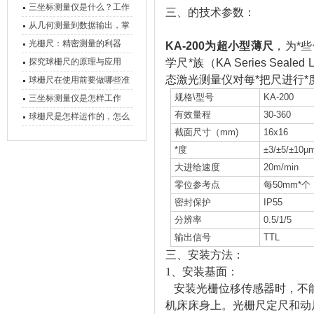
三坐标测量仪是什么？工作
三、的技术参数：
原理、分类与核心功能一次
从几何测量到数据输出，掌
讲清
握万濠影像测量仪的六大核
光栅尺：精密测量的利器
KA-200为超小型薄尺
，为*
心能力
探究球栅尺的原理与应用
学尺*族（KA Series Sealed L
态激光测量仪对每*把尺进行
球栅尺在使用前要做哪些准
备工作？
规格\型号
KA-200
三坐标测量仪是怎样工作
有效量程
30-360
的，功能有什么优势？
球栅尺是怎样运作的，怎么
截面尺寸（mm)
16x16
样可以简单的安装它
*度
±3/±5/±10µm
大进给速度
20m/min
零位参考点
每50mm*个
密封保护
IP55
分辨率
0.5/1/5
输出信号
TTL
三、安装方法：
1、安装基面：
安装光栅位移传感器时，不能
机床床身上。光栅尺定尺和动