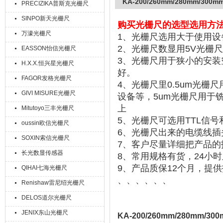
KA-200/260mm/280mm/30
PRECIZIKA普斯克光栅尺
SINPO新天光栅尺
购买
光栅尺的选型选用方
万濠光栅尺
1、
光栅尺选用大于使用设
2
、
光栅尺数显用
5V
光栅尺
EASSON怡信光栅尺
3
、
光栅尺用于狭小的安装
H.X.X.恒兴星光栅尺
好。
FAGOR发格光栅尺
4
、
光栅尺里
0.5um
光栅尺
GIVI MISURE光栅尺
设备等
，
5um
光栅尺用于
上
Mitutoyo三丰光栅尺
5
、
光栅尺可选用
TTL
信号
oussin欧信光栅尺
6
、光栅尺出来的电缆线插
SOXIN索信光栅尺
7
、客户尽量详细把
产品的
长光数显传感器
8
、常用规格有货，
24
小时
9
、产品质保
12
个月，提供
QIHAI七海光栅尺
、、、、、、
Renishaw雷尼绍光栅尺
DELOS道尔光栅尺
JENIX东山光栅尺
KA-200/260mm/280mm/