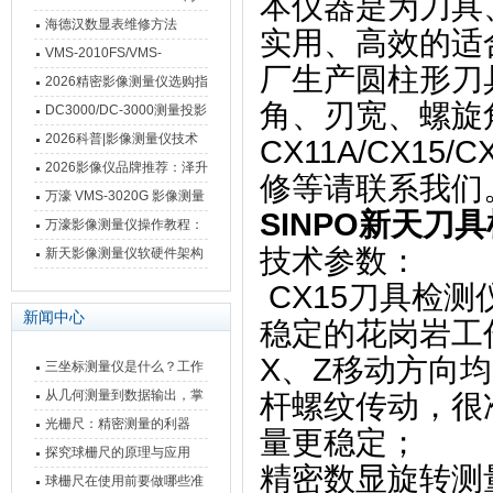
本仪器是为刀具
德汉数显表故障维修内容
海德汉数显表维修方法
实用、高效的适
VMS-2010FS/VMS-
厂生产圆柱形刀
3020FS/VMS-4030FS手动
2026精密影像测量仪选购指
角、刃宽、螺旋
影像测量仪技术参数
南 靠谱品牌一站式选型推荐
DC3000/DC-3000测量投影
仪万濠数据处理器数显表故
2026科普|影像测量仪技术
CX11A/CX1
障维修方法
原理、分类及选型应用
2026影像仪品牌推荐：泽升
修等请联系我们
影像测量仪选型指南
万濠 VMS-3020G 影像测量
SINPO新天刀具检
仪技术规格与应用解析
万濠影像测量仪操作教程：
技术参数：
从开机到出报告，新手也能
新天影像测量仪软硬件架构
快速上手
与测量性能深度剖析
CX15刀具检测
新闻中心
稳定的花岗岩工
X、Z移动方向
三坐标测量仪是什么？工作
原理、分类与核心功能一次
从几何测量到数据输出，掌
杆螺纹传动，很
讲清
握万濠影像测量仪的六大核
光栅尺：精密测量的利器
量更稳定；
心能力
探究球栅尺的原理与应用
精密数显旋转测
球栅尺在使用前要做哪些准