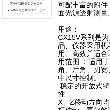
可配丰富的附件
备工作？
三坐标测量仪是怎样工作
的，功能有什么优势？
球栅尺是怎样运作的，怎么
面光源透射测量
样可以简单的安装它
用途：
CX15V系列
品。仪器采用机
用、高效并适合
用范围 ：适用
角、后角、刃宽
中尺寸控制。
稳定的开放式铸
性。
X、Z移动方向均