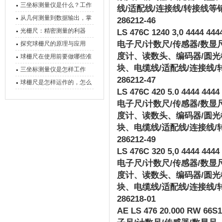
三坐标测量仪是什么？工作
线
/
适配线
/
连接线
/
转接线等
原理、分类与核心功能一次
从几何测量到数据输出，掌
286212-46
讲清
握万濠影像测量仪的六大核
光栅尺：精密测量的利器
LS 476C 1240 3,0 4444 4444 
心能力
电子尺
/
计数尺
/
传感器
/
数显
探究球栅尺的原理与应用
度计、读数头、编码器
/
圆光
球栅尺在使用前要做哪些准
块、电缆线
/
适配线
/
连接线
/
备工作？
三坐标测量仪是怎样工作
286212-47
的，功能有什么优势？
球栅尺是怎样运作的，怎么
LS 476C 420 5.0 4444 4444 
样可以简单的安装它
电子尺
/
计数尺
/
传感器
/
数显
度计、读数头、编码器
/
圆光
块、电缆线
/
适配线
/
连接线
/
286212-49
LS 476C 320 5,0 4444 4444 B
电子尺
/
计数尺
/
传感器
/
数显
度计、读数头、编码器
/
圆光
块、电缆线
/
适配线
/
连接线
/
286218-01
AE LS 476 20.000 RW 66S12