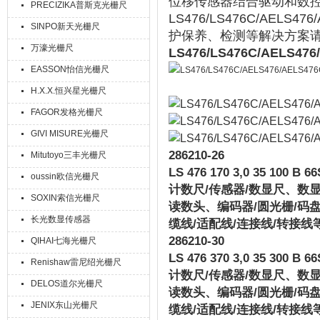
位移传感器结合驱动和数
PRECIZIKA普斯克光栅尺
LS476/LS476C/AE
SINPO新天光栅尺
护保养、检测等解决方案
万濠光栅尺
LS476/LS476C/AELS47
EASSON怡信光栅尺
H.X.X.恒兴星光栅尺
FAGOR发格光栅尺
GIVI MISURE光栅尺
286210-26
Mitutoyo三丰光栅尺
LS 476 170 3,0 35 100 B 66S
oussin欧信光栅尺
计数尺
/
传感器
/
数显尺、数
SOXIN索信光栅尺
读数头、编码器
/
圆光栅
/
码
长光数显传感器
缆线
/
适配线
/
连接线
/
转接线
286210-30
QIHAI七海光栅尺
LS 476 370 3,0 35 300 B 66S
Renishaw雷尼绍光栅尺
计数尺
/
传感器
/
数显尺、数
DELOS道尔光栅尺
读数头、编码器
/
圆光栅
/
码
JENIX东山光栅尺
缆线
/
适配线
/
连接线
/
转接线