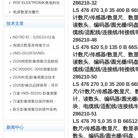
286210-32
RSF ELEKTRONIK奥地利光
LS 476 470 3,0 35 400 B 66S
栅尺
机床数显光栅尺
计数尺
/
传感器
/
数显尺、数
技术文章
读数头、编码器
/
圆光栅
/
码
缆线
/
适配线
/
连接线
/
转接线
ND780 ID：520010-01海
286210-48
德汉数显表故障维修内容
海德汉数显表维修方法
LS 476 620 5,0 135 0 B 66S1
VMS-2010FS/VMS-
计数尺
/
传感器
/
数显尺、数
3020FS/VMS-4030FS手动
2026精密影像测量仪选购指
读数头、编码器
/
圆光栅
/
码
影像测量仪技术参数
缆线
/
适配线
/
连接线
/
转接线
南 靠谱品牌一站式选型推荐
DC3000/DC-3000测量投影
286210-50
仪万濠数据处理器数显表故
2026科普|影像测量仪技术
LS 476 270 3,0 35 200 B 66S
障维修方法
原理、分类及选型应用
2026影像仪品牌推荐：泽升
尺
/
计数尺
/
传感器
/
数显尺、
影像测量仪选型指南
万濠 VMS-3020G 影像测量
计、读数头、编码器
/
圆光栅
仪技术规格与应用解析
万濠影像测量仪操作教程：
块、电缆线
/
适配线
/
连接线
/
从开机到出报告，新手也能
新天影像测量仪软硬件架构
286210-51
快速上手
与测量性能深度剖析
LS 476 70 5,0 35 0 B 66S12 
新闻中心
数尺
/
传感器
/
数显尺、数显
数头、编码器
/
圆光栅
/
码盘