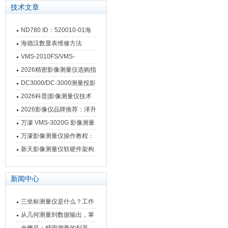
技术文章
ND780 ID：520010-01海
德汉数显表故障维修内容
海德汉数显表维修方法
VMS-2010FS/VMS-
3020FS/VMS-4030FS手动
2026精密影像测量仪选购指
影像测量仪技术参数
南 靠谱品牌一站式选型推荐
DC3000/DC-3000测量投影
仪万濠数据处理器数显表故
2026科普|影像测量仪技术
障维修方法
原理、分类及选型应用
2026影像仪品牌推荐：泽升
影像测量仪选型指南
万濠 VMS-3020G 影像测量
仪技术规格与应用解析
万濠影像测量仪操作教程：
从开机到出报告，新手也能
新天影像测量仪软硬件架构
快速上手
与测量性能深度剖析
新闻中心
三坐标测量仪是什么？工作
原理、分类与核心功能一次
从几何测量到数据输出，掌
讲清
握万濠影像测量仪的六大核