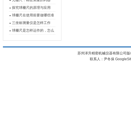
光栅尺：精密测量的利器
心能力
探究球栅尺的原理与应用
球栅尺在使用前要做哪些准
备工作？
三坐标测量仪是怎样工作
的，功能有什么优势？
球栅尺是怎样运作的，怎么
样可以简单的安装它
苏州泽升精密机械仪器有限公司版权所
联系人：尹冬保
GoogleSi