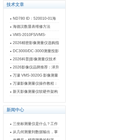
技术文章
ND780 ID：520010-01海
德汉数显表故障维修内容
海德汉数显表维修方法
VMS-2010FS/VMS-
3020FS/VMS-4030FS手动
2026精密影像测量仪选购指
影像测量仪技术参数
南 靠谱品牌一站式选型推荐
DC3000/DC-3000测量投影
仪万濠数据处理器数显表故
2026科普|影像测量仪技术
障维修方法
原理、分类及选型应用
2026影像仪品牌推荐：泽升
影像测量仪选型指南
万濠 VMS-3020G 影像测量
仪技术规格与应用解析
万濠影像测量仪操作教程：
从开机到出报告，新手也能
新天影像测量仪软硬件架构
快速上手
与测量性能深度剖析
新闻中心
三坐标测量仪是什么？工作
原理、分类与核心功能一次
从几何测量到数据输出，掌
讲清
握万濠影像测量仪的六大核