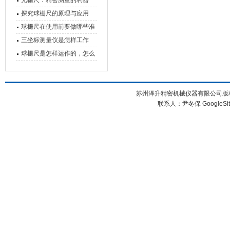
光栅尺：精密测量的利器
心能力
探究球栅尺的原理与应用
球栅尺在使用前要做哪些准
备工作？
三坐标测量仪是怎样工作
的，功能有什么优势？
球栅尺是怎样运作的，怎么
样可以简单的安装它
苏州泽升精密机械仪器有限公司版权所
联系人：尹冬保
GoogleSi