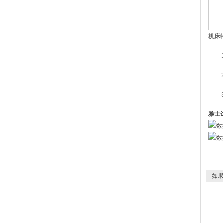
机床
1、
2、
3、
雅士达
如果