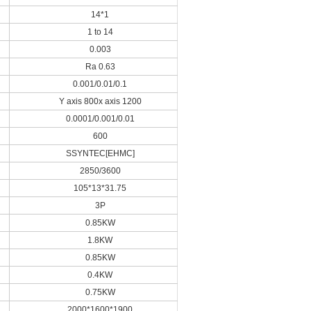
14*1
1 to 14
0.003
Ra 0.63
0.001/0.01/0.1
Y axis 800x axis 1200
0.0001/0.001/0.01
600
SSYNTEC[EHMC]
2850/3600
105*13*31.75
3P
0.85KW
1.8KW
0.85KW
0.4KW
0.75KW
2000*1600*1900