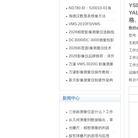
YS
ND780 ID：520010-01海
YA
德汉数显表故障维修内容
海德汉数显表维修方法
格
VMS-2010FS/VMS-
数控成
3020FS/VMS-4030FS手动
2026精密影像测量仪选购指
型号：
影像测量仪技术参数
南 靠谱品牌一站式选型推荐
DC3000/DC-3000测量投影
主机
仪万濠数据处理器数显表故
2026科普|影像测量仪技术
工作台
障维修方法
原理、分类及选型应用
2026影像仪品牌推荐：泽升
工作
影像测量仪选型指南
万濠 VMS-3020G 影像测量
工作台
仪技术规格与应用解析
万濠影像测量仪操作教程：
运输包
从开机到出报告，新手也能
机台净
新天影像测量仪软硬件架构
快速上手
与测量性能深度剖析
新闻中心
三坐标测量仪是什么？工作
原理、分类与核心功能一次
从几何测量到数据输出，掌
讲清
握万濠影像测量仪的六大核
光栅尺：精密测量的利器
心能力
探究球栅尺的原理与应用