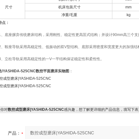
尺寸
机床包装尺寸
mm
净重/毛重
kg
特点：
底座摒弃传统磨床结构，采用刚性、稳定性更高匡式结构；并设计90mm高三个支
鞍座导轨采用高稳定性、低振动的双V型结构、底部采用密度和宽度更大的加强结
立柱导轨采用高稳定性的一V一平结构保证稳定性和柔性性。
/YASHIDA-525CNC数控平面磨床实物图
：
你对
数控成型磨床|YASHIDA-525CNC
感兴趣，想了解更详细的产品信息，填写下表
产品：