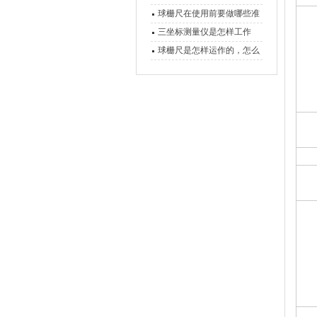
球栅尺在使用前要做哪些准
备工作？
三坐标测量仪是怎样工作
的，功能有什么优势？
球栅尺是怎样运作的，怎么
样可以简单的安装它