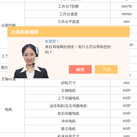
工作台T型槽
mm*N
工作台速度
m/min
工作台平面度
mm
台面结构
工件面粗链度
um
MPG进给量
mm
欢迎您！
MPG进给速度
mm/min
来自局域网的朋友！有什么可以帮助您的
吗？
MPG进给量
mm
上下结构
MPG进给速度
mm
数控系统
研磨系统
FC
砂轮转速
r/min
主轴转速
砂轮尺寸
mm
主轴电机
HXP
上下伺服电机
HXP
油压电机/左右伺服电机
HXP
电机
前后伺服电机
HXP
冲水电机
HXP
吸尘电机
HXP
机床外形尺寸
mm