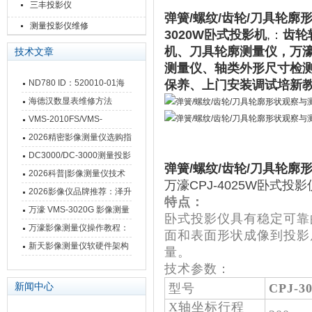
三丰投影仪
弹簧/螺纹/齿轮/刀具轮廓
测量投影仪维修
3020W卧式投影机
,：
齿轮
机、刀具轮廓测量仪，万濠r
技术文章
测量仪、轴类外形尺寸检
ND780 ID：520010-01海
保养、上门安装调试培新
德汉数显表故障维修内容
海德汉数显表维修方法
VMS-2010FS/VMS-
3020FS/VMS-4030FS手动
2026精密影像测量仪选购指
影像测量仪技术参数
南 靠谱品牌一站式选型推荐
DC3000/DC-3000测量投影
弹簧/螺纹/齿轮/刀具轮
仪万濠数据处理器数显表故
2026科普|影像测量仪技术
万濠CPJ-4025W卧式投
障维修方法
原理、分类及选型应用
2026影像仪品牌推荐：泽升
特点：
影像测量仪选型指南
万濠 VMS-3020G 影像测量
卧式投影仪具有稳定可靠
仪技术规格与应用解析
万濠影像测量仪操作教程：
面和表面形状成像到投影
从开机到出报告，新手也能
新天影像测量仪软硬件架构
量。
快速上手
与测量性能深度剖析
技术参数：
新闻中心
型号
CPJ-3
X轴坐标行程