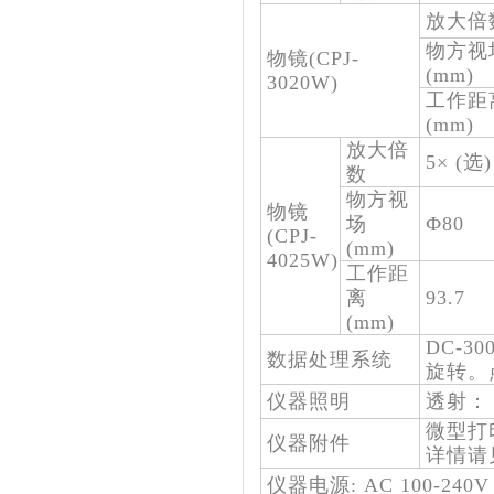
放大倍
物方视
物镜(CPJ-
(mm)
3020W)
工作距
(mm)
放大倍
5× (选)
数
物方视
物镜
场
Ф80
(CPJ-
(mm)
4025W)
工作距
离
93.7
(mm)
DC-
数据处理系统
旋转。
仪器照明
透射： 
微型打
仪器附件
详情请
仪器电源: AC 100-240V