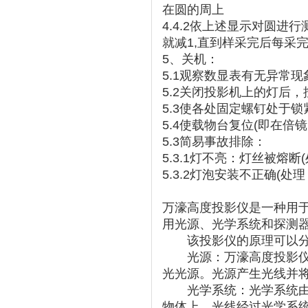
在圆的周上
4.4.2依上述显示对圆进
就减1,直到样采完后每采
5、关机：
5.1观察数显表有无异常
5.2关闭投影机上的灯后，
5.3使各处固定螺钉处于锁
5.4使载物台复位(即在倍
5.3简易事故排除：
5.3.1灯不亮：灯丝被熔断
5.3.2灯泡安装不正确(处
万濠高度投影仪是一种用
用光源、光学系统和探测
该投影仪的原理可以分
光源：万濠高度投影仪通
光光源。光源产生光线并
光学系统：光学系统由透
物体上。光线经过光学系