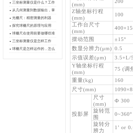
200
三坐标测量仪是什么？工作
(mm)
原理、分类与核心功能一次
从几何测量到数据输出，掌
Z轴坐标行程
100
(mm)
讲清
握万濠影像测量仪的六大核
光栅尺：精密测量的利器
工作台尺寸
心能力
探究球栅尺的原理与应用
400×15
(mm)
球栅尺在使用前要做哪些准
摆动范围
±15°
备工作？
三坐标测量仪是怎样工作
数显分辨力(μm)
0.5
的，功能有什么优势？
球栅尺是怎样运作的，怎么
样可以简单的安装它
示值误差(
μm
)
3.5+
Y轴坐标行程
75 (调
(mm)
重量(kg)
160
尺寸(mm)
1090×8
尺寸
Ф 300
(mm)
旋转范
投影屏
0~360°
围
旋转分
1’ or 0
辨力