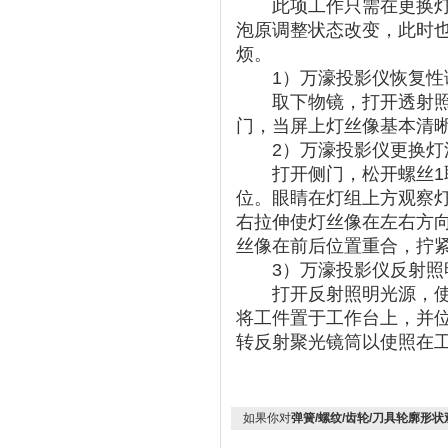
此项工作只需在更换灯泡
泡原调整状态改变，此时
烦。
1）万濠投影仪恢复性
取下物镜，打开透射照明
门，当屏上灯丝像基本清
2）万濠投影仪更换灯
打开侧门，松开螺丝1取
位。眼睛在灯组上方观察灯
右拉伸使灯丝像在左右方向
丝像在前后位置重合，拧
3）万濠投影仪反射照
打开反射照明光源，使反
将工件置于工作台上，并
转反射聚光镜筒以使照在
如果你对
弹簧/螺纹/齿轮/刀具轮廓形