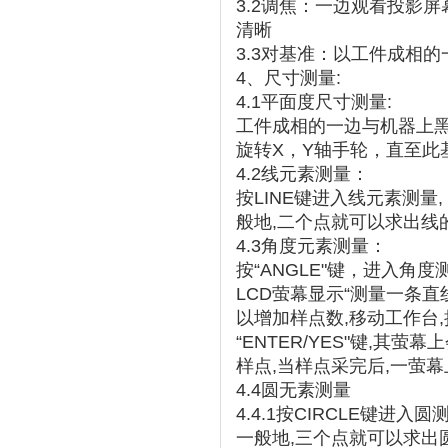
3.2调焦：一边观看投影
清晰
3.3对基准：以工件成相
4、尺寸测量:
4.1平面度尺寸测量:
工件成相的一边与机器上黑线
旋转X，Y轴手轮，直至
4.2线元素测量：
按LINE键进入线元素测量,
般地,二个点就可以求出线
4.3角度元素测量：
按“ANGLE"键，进入角度测
LCD萤幕显示“测量一条直线
以增加样点数,移动工作台
“ENTER/YES"键,
样点,当样点采完后,一萤
4.4圆无素测量
4.4.1按CIRCLE键进入
一般地,三个点就可以求出