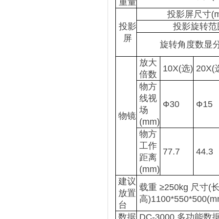
重量
投影屏尺寸(m
投影
投影旋转范
屏
旋转角度数显
放大
10X(选)
20X(
倍数
物方
线视
Ф30
Ф15
场
物镜
(mm)
物方
工作
77.7
44.3
距离
(mm)
建议
载重 ≥250kg 尺寸(长
放置
高)1100*550*500(m
台
数据
DC-3000 多功能