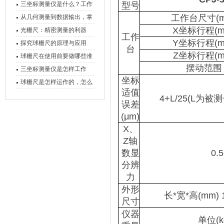
三坐标测量仪是什么？工作
型号
原理、分类与核心功能一次
工作台尺寸(m
从几何测量到数据输出，掌
讲清
X坐标行程(m
握万濠影像测量仪的六大核
光栅尺：精密测量的利器
工作
Y坐标行程(m
心能力
探究球栅尺的原理与应用
台
Z坐标行程(m
球栅尺在使用前要做哪些准
摆动范围
备工作？
三坐标测量仪是怎样工作
坐标
的，功能有什么优势？
球栅尺是怎样运作的，怎么
适值
样可以简单的安装它
4+L/25(L为被
误差
(μm)
X、
Z轴
数显
0.
分辨
力
外形
长*宽*高(mm) 1
尺寸
仪器
单位(kg