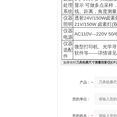
处理
显示 可做多点采样
系统
线、距离，角度测量
仪器
透射24V/150W卤
照明
21V/150W 卤素灯
仪器
AC110V---220V 5
电源
仪器
微型打印机、光学寻边器
选配
软件等——详情请见
件
如果你对
刀具轮廓尺寸测量投影仪|CPJ-
产品：
您的单位：
您的姓名：