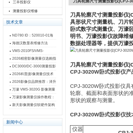
刀具轮廓尺寸测量投影仪|CPJ-30
三丰投影仪
测量投影仪维修
刀具轮廓尺寸测量投影仪|CP
具形状尺寸测量机、刀片
技术文章
卧式数字式测量仪、万濠
ND780 ID：520010-01海
明书、万濠投影仪故障维修
数据处理器等，提供万濠
德汉数显表故障维修内容
海德汉数显表维修方法
VMS-2010FS/VMS-
3020FS/VMS-4030FS手动
2026精密影像测量仪选购指
刀具轮廓尺寸测量投影仪|CP
影像测量仪技术参数
南 靠谱品牌一站式选型推荐
DC3000/DC-3000测量投影
CPJ-3020W
卧式投影仪产
仪万濠数据处理器数显表故
2026科普|影像测量仪技术
障维修方法
原理、分类及选型应用
2026影像仪品牌推荐：泽升
CPJ-3020W卧式投
影像测量仪选型指南
万濠 VMS-3020G 影像测量
轮廓、截面和表面形状的
仪技术规格与应用解析
万濠影像测量仪操作教程：
形状的观察与测量。
从开机到出报告，新手也能
新天影像测量仪软硬件架构
快速上手
与测量性能深度剖析
CPJ-3020W
卧式投影仪技
新闻中心
仪器
CPJ-