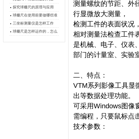
测量螺纹的节距、外
心能力
探究球栅尺的原理与应用
行显微放大测量，
球栅尺在使用前要做哪些准
检测工件的表面状况
备工作？
三坐标测量仪是怎样工作
的，功能有什么优势？
球栅尺是怎样运作的，怎么
相对测量法检查工件
样可以简单的安装它
是机械、电子、仪表
部门的计量室、实验
二、特点：
VTM系列影像工具
出等数据处理功能。
可采用Windows图
需编程，只要鼠标点
技术参数：