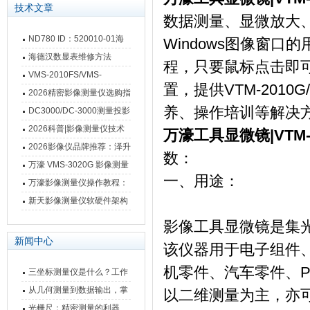
技术文章
数据测量、显微放大
ND780 ID：520010-01海
Windows图像窗口
德汉数显表故障维修内容
海德汉数显表维修方法
程，只要鼠标点击即可测
VMS-2010FS/VMS-
置，提供VTM-2010
3020FS/VMS-4030FS手动
2026精密影像测量仪选购指
养、操作培训等解决
影像测量仪技术参数
南 靠谱品牌一站式选型推荐
DC3000/DC-3000测量投影
仪万濠数据处理器数显表故
2026科普|影像测量仪技术
万濠工具显微镜|VTM-20
障维修方法
原理、分类及选型应用
2026影像仪品牌推荐：泽升
数：
影像测量仪选型指南
万濠 VMS-3020G 影像测量
一、用途：
仪技术规格与应用解析
万濠影像测量仪操作教程：
从开机到出报告，新手也能
新天影像测量仪软硬件架构
快速上手
与测量性能深度剖析
影像工具显微镜是集
新闻中心
该仪器用于电子组件
机零件、汽车零件、P
三坐标测量仪是什么？工作
原理、分类与核心功能一次
从几何测量到数据输出，掌
以二维测量为主，亦
讲清
握万濠影像测量仪的六大核
光栅尺：精密测量的利器