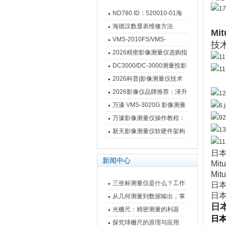
ND780 ID：520010-01海
德汉数显表故障维修内容
海德汉数显表维修方法
Mi
VMS-2010FS/VMS-
技
3020FS/VMS-4030FS手动
2026精密影像测量仪选购指
影像测量仪技术参数
南 靠谱品牌一站式选型推荐
DC3000/DC-3000测量投影
仪万濠数据处理器数显表故
2026科普|影像测量仪技术
障维修方法
原理、分类及选型应用
2026影像仪品牌推荐：泽升
影像测量仪选型指南
万濠 VMS-3020G 影像测量
仪技术规格与应用解析
万濠影像测量仪操作教程：
从开机到出报告，新手也能
新天影像测量仪软硬件架构
快速上手
与测量性能深度剖析
日本
新闻中心
Mi
Mi
三坐标测量仪是什么？工作
日本
日本
原理、分类与核心功能一次
从几何测量到数据输出，掌
日
讲清
握万濠影像测量仪的六大核
光栅尺：精密测量的利器
日本
心能力
探究球栅尺的原理与应用