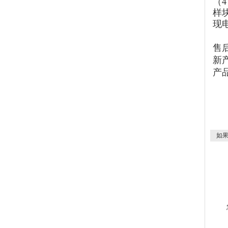
（
样
现
售
新
产
如果