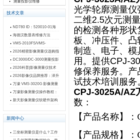
测量投影仪维修
光学轮廓测量仪
技术文章
二维2.5次元
ND780 ID：520010-01海
的检测各种形状
德汉数显表故障维修内容
海德汉数显表维修方法
板、冲压件、凸
VMS-2010FS/VMS-
制造、电子、模
3020FS/VMS-4030FS手动
2026精密影像测量仪选购指
用。提供CPJ-3
影像测量仪技术参数
南 靠谱品牌一站式选型推荐
DC3000/DC-3000测量投影
仪万濠数据处理器数显表故
2026科普|影像测量仪技术
修保养服务。产
障维修方法
原理、分类及选型应用
2026影像仪品牌推荐：泽升
试技术培训服务
影像测量仪选型指南
万濠 VMS-3020G 影像测量
CPJ-3025A
仪技术规格与应用解析
万濠影像测量仪操作教程：
数：
从开机到出报告，新手也能
新天影像测量仪软硬件架构
快速上手
与测量性能深度剖析
【产品名称】：CP
新闻中心
【产品规格】：CP
三坐标测量仪是什么？工作