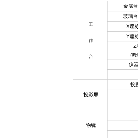
金属台
玻璃台
工
X座标
Y座标
作
Z
(调
台
仪
投
投影屏
物镜