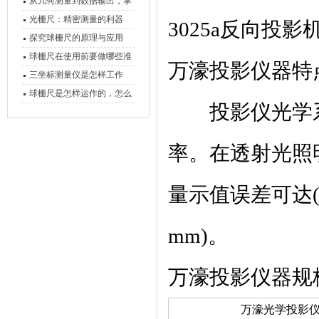
原理、分类与核心功能一次
从几何测量到数据输出，掌
讲清
握万濠影像测量仪的六大核
光栅尺：精密测量的利器
3025a反向投影机
心能力
探究球栅尺的原理与应用
球栅尺在使用前要做哪些准
万濠投影仪器特
备工作？
三坐标测量仪是怎样工作
的，功能有什么优势？
球栅尺是怎样运作的，怎么
投影仪光学系
样可以简单的安装它
率。在透射光照明
量示值误差可达(3
mm)。
万濠投影仪器规
万濠光学投影