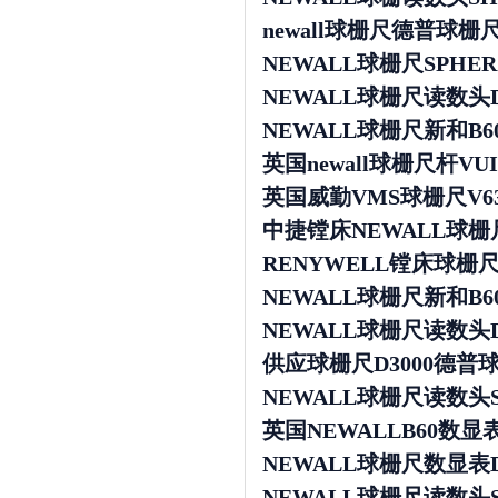
newall球栅尺德普球栅
NEWALL球栅尺SPHE
NEWALL球栅尺读数头
NEWALL球栅尺新和B6
英国
newall球栅尺杆
英国威勤
VMS球栅尺V6
中捷镗床
NEWALL球栅
RENYWELL镗床球栅尺雷
NEWALL球栅尺新和B6
NEWALL球栅尺读数头
供应球栅尺
D3000德
NEWALL球栅尺读数头S
英国
NEWALLB60数显
NEWALL球栅尺数显表D
NEWALL球栅尺读数头S