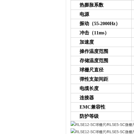
热膨胀系数
电源
振动（55-2000Hz）
冲击（11ms）
加速度
操作温度范围
存储温度范围
球栅尺直径
弹性支架间距
电缆长度
连接器
EMC兼容性
防护等级