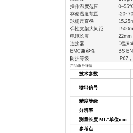
操作温度范围
0~55℃
存储温度范围
-20~70
球栅尺直径
15.25m
弹性支架大间距
1500m
电缆长度
22mm (
连接器
D
型
9p
EMC
兼容性
BS EN
防护等级
IP67
，
产品/服务详情
技术参数
输出信号
精度等级
分辨率
测量长度 ML*单位mm
参考点