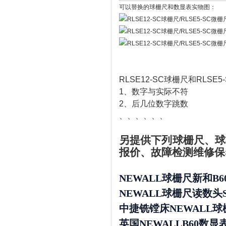
可以替换的球栅尺和数显表实物图：
RLSE12-SC球栅尺和RL
1、数字与实际不符
2、后几位数字跳数
、、、、、、
另提供下列球栅尺、球
报价、故障检测维修保
NEWALL球栅尺新和B6
NEWALL球栅尺读数头S
中捷铣镗床
NEWALL球
英国
NEWALLB60数显