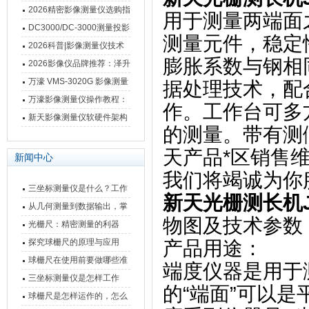
3020FS/VMS-4030FS手动
2026精密影像测量仪选购指
用于测量两端面
影像测量仪技术参数
南 靠谱品牌一站式选型推荐
DC3000/DC-3000测量投影
测量元件，稳定
仪万濠数据处理器数显表故
2026科普|影像测量仪技术
膨胀系数与钢相
障维修方法
原理、分类及选型应用
2026影像仪品牌推荐：泽升
影像测量仪选型指南
万濠 VMS-3020G 影像测量
据处理技术，配
仪技术规格与应用解析
万濠影像测量仪操作教程：
作。工作台可多
从开机到出报告，新手也能
新天影像测量仪软硬件架构
的测量。带有测
快速上手
与测量性能深度剖析
天产品*区销售
新闻中心
我们将竭诚为你
三坐标测量仪是什么？工作
新天光栅测长机JDS
原理、分类与核心功能一次
从几何测量到数据输出，掌
物图及技术参数
讲清
握万濠影像测量仪的六大核
光栅尺：精密测量的利器
心能力
探究球栅尺的原理与应用
产品用途：
球栅尺在使用前要做哪些准
端度仪器是用于
备工作？
三坐标测量仪是怎样工作
的“端面”可以
的，功能有什么优势？
球栅尺是怎样运作的，怎么