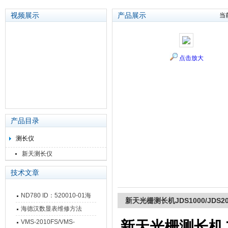
视频展示
产品展示
当
苏州泽升精密机械仪器有限公司
点击放大
产品目录
测长仪
新天测长仪
技术文章
ND780 ID：520010-01海
新天光栅测长机JDS1000/JDS200
德汉数显表故障维修内容
海德汉数显表维修方法
VMS-2010FS/VMS-
新天光栅测长机JDS