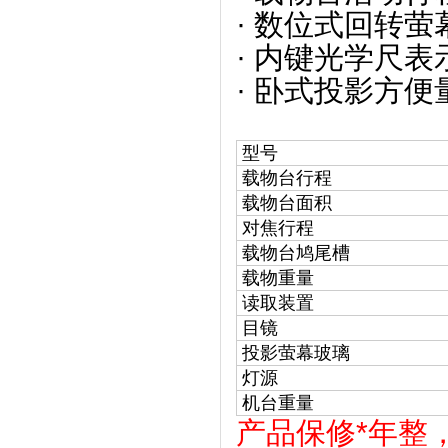
· 数位式回转萤
· 内键光学尺表示
· 卧式投影方便
型号
载物台行程
载物台面积
对焦行程
载物台鸠尾槽
载物重量
读取装置
目镜
投影萤幕玻璃
灯源
机台重量
产品保修*年整