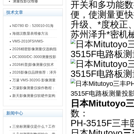
测量投影仪维修
开关和多功能数
便，使测量更快
技术文章
升级、*度校正
ND780 ID：520010-01海
苏州泽升*密机
德汉数显表故障维修内容
海德汉数显表维修方法
VMS-2010FS/VMS-
3020FS/VMS-4030FS手动
2026精密影像测量仪选购指
影像测量仪技术参数
南 靠谱品牌一站式选型推荐
DC3000/DC-3000测量投影
仪万濠数据处理器数显表故
2026科普|影像测量仪技术
障维修方法
原理、分类及选型应用
2026影像仪品牌推荐：泽升
影像测量仪选型指南
万濠 VMS-3020G 影像测量
仪技术规格与应用解析
万濠影像测量仪操作教程：
从开机到出报告，新手也能
新天影像测量仪软硬件架构
日本Mitutoy
快速上手
与测量性能深度剖析
数：
新闻中心
PH-3515F
三坐标测量仪是什么？工作
日本Mitutoyo
三