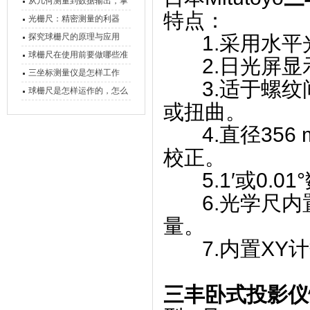
原理、分类与核心功能一次
从几何测量到数据输出，掌
特点：
讲清
握万濠影像测量仪的六大核
光栅尺：精密测量的利器
心能力
探究球栅尺的原理与应用
1.采用水平
球栅尺在使用前要做哪些准
2.日光屏显
备工作？
三坐标测量仪是怎样工作
3.适于螺纹
的，功能有什么优势？
球栅尺是怎样运作的，怎么
或扭曲。
样可以简单的安装它
4.直径356
校正。
5.1′或0.0
6.光学尺内置
量。
7.内置XY计
三丰卧式投影仪