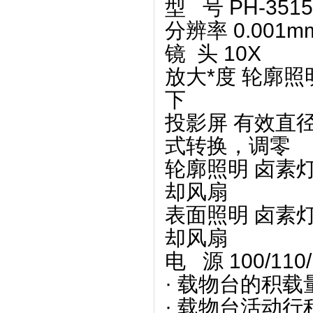
型 号 PH-3515
分辨率 0.001m
镜 头 10X
放大*度 轮廓照
下
投影屏 有效直径
式转换，调零
轮廓照明 卤素灯
却风扇
表面照明 卤素灯
却风扇
电 源 100/110
· 载物台的积载
· 载物台活动行程