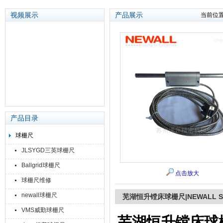
视频展示
产品展示
当前位
苏州泽升精密机械仪器有限公司
产品目录
球栅尺
JLSYGD三英球栅尺
Ballgrid球栅尺
点击放大
球栅尺维修
newall球栅尺
芜湖恒升镗床球栅尺|NEWALL SP
VMS威勤球栅尺
芜湖恒升镗床球栅尺