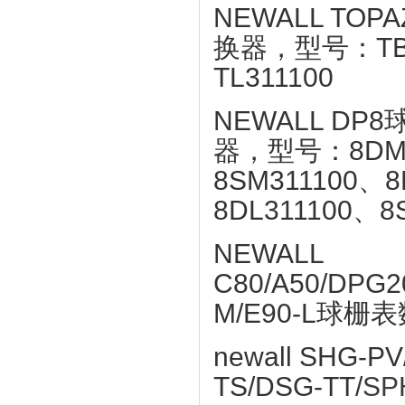
NEWALL T
换器，型号：TB21
TL311100
NEWALL D
器，型号：8DM21
8SM311100、8
8DL311100、8
NEWALL
C80/A50/DPG20
M/E90-L球
newall SHG-P
TS/DSG-TT/
SP