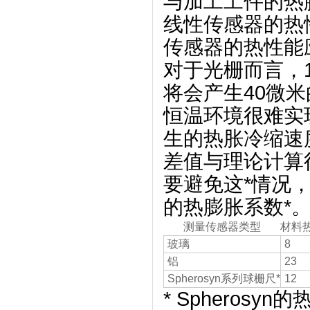
与加工工件的热
线性传感器的热
传感器的热性能
对于光栅而言，
将会产生40微
恒温环境很难实
生的热胀冷缩速
差值与理论计算
要避免这*情况
的热膨胀系数*
测量传感器类型
材料
玻璃
8
铝
23
Spherosyn系列球栅尺*
12
* Sphero