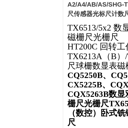
A2/A4/AB/AS/SHG-
尺传感器光标尺计数
TX6513/5x
磁栅尺光栅尺
HT200C 回转
TX6213A（B
尺球栅数显表磁
CQ5250B、C
CX5225B、CQX
CQX5263B
栅尺光栅尺
TX
（数控）卧式铣
尺