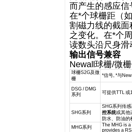
而产生的感应信
在*个球栅距（如
割磁力线的截面
之变化。在*个周
读数头沿尺身滑
输出信号兼容
Newall球栅
球栅S2G及微
*信号, *与Ne
栅
DSG / DMG
可提供TTL 或
系列
SHG系列传感
SHG系列
控系统
或其他
防水、防油的
The MHG is a 
MHG系列
provides a RS