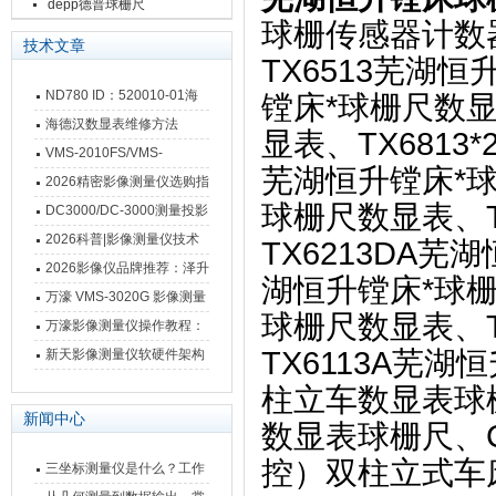
depp德普球栅尺
球栅传感器计数
技术文章
TX6513芜湖恒
ND780 ID：520010-01海
镗床*球栅尺数显
德汉数显表故障维修内容
海德汉数显表维修方法
显表、TX6813
VMS-2010FS/VMS-
芜湖恒升镗床*球
3020FS/VMS-4030FS手动
2026精密影像测量仪选购指
球栅尺数显表、T
影像测量仪技术参数
南 靠谱品牌一站式选型推荐
DC3000/DC-3000测量投影
仪万濠数据处理器数显表故
2026科普|影像测量仪技术
TX6213DA芜
障维修方法
原理、分类及选型应用
2026影像仪品牌推荐：泽升
湖恒升镗床*球栅尺
影像测量仪选型指南
万濠 VMS-3020G 影像测量
球栅尺数显表、T
仪技术规格与应用解析
万濠影像测量仪操作教程：
从开机到出报告，新手也能
TX6113A芜湖
新天影像测量仪软硬件架构
快速上手
与测量性能深度剖析
柱立车数显表球栅
新闻中心
数显表球栅尺、C（
控）双柱立式车床
三坐标测量仪是什么？工作