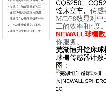
原理、分类与核心功能一次
从几何测量到数据输出，掌
CQ5250、C
讲清
握万濠影像测量仪的六大核
光栅尺：精密测量的利器
镗床立车。
传感器
心能力
探究球栅尺的原理与应用
M/DP8数显对
球栅尺在使用前要做哪些准
工的效率和*度
备工作？
三坐标测量仪是怎样工作
的，功能有什么优势？
球栅尺是怎样运作的，怎么
NEWALL球栅
样可以简单的安装它
你服务。
芜湖恒升镗床球栅尺
球栅传感器计数
图：