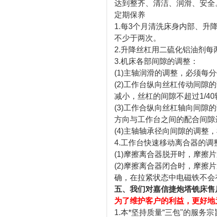
达到整齐、清洁、润滑、安全
定期保养
1.每3个月清洗床身内部、
不少于两次。
2.升降丝杠用二硫化铝油剂每
3.机床各部间隙的调整：
(1)主轴润滑的调整，必须每
(2)工作台纵向丝杠传动间
减小，丝杠的间隙不超过1/4
(3)工作合纵向丝杠轴向间
方向与工作台之间的配合间隙
(4)主轴轴承径向间隙的调整
4.工作台快速移动离合器的调
(1)摩擦离合器脱开时，摩擦
(2)摩擦离合器闭合时，摩
确，在拉紧状态中电磁铁不会
五、我们对嘉信捷炮塔铣床售
为了维护客户的利益，更好地
1.本*坚持质量“三包"的服