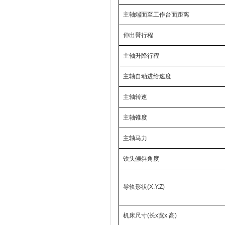
主轴端面至工作台面距离
伸出臂行程
主轴升降行程
主轴自动进给速度
主轴转速
主轴锥度
主轴马力
铁头倾斜角度
导轨形状(X.Y.Z)
机床尺寸(长x宽x 高)