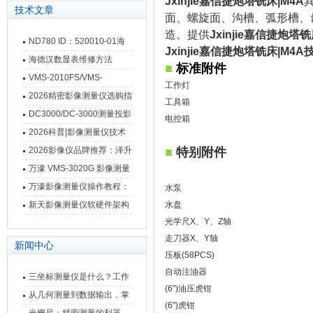
Jxinjie嘉信捷炮塔铣床|M4A
技术文章
面、螺旋面、沟槽、弧形槽、
造。提供
Jxinjie嘉信捷炮塔
ND780 ID：520010-01海
Jxinjie嘉信捷炮塔铣床|M4A
德汉数显表故障维修内容
海德汉数显表维修方法
■
标准附件
VMS-2010FS/VMS-
工作灯
3020FS/VMS-4030FS手动
2026精密影像测量仪选购指
工具箱
影像测量仪技术参数
南 靠谱品牌一站式选型推荐
DC3000/DC-3000测量投影
电控箱
仪万濠数据处理器数显表故
2026科普|影像测量仪技术
障维修方法
原理、分类及选型应用
2026影像仪品牌推荐：泽升
■
特别
附件
影像测量仪选型指南
万濠 VMS-3020G 影像测量
仪技术规格与应用解析
万濠影像测量仪操作教程：
水泵
从开机到出报告，新手也能
新天影像测量仪软硬件架构
水盘
快速上手
光学尺X、Y、Z轴
与测量性能深度剖析
走刀器X、Y轴
新闻中心
压板(58PCS)
自动注油器
三坐标测量仪是什么？工作
(6")油压虎钳
原理、分类与核心功能一次
从几何测量到数据输出，掌
(6")虎钳
讲清
握万濠影像测量仪的六大核