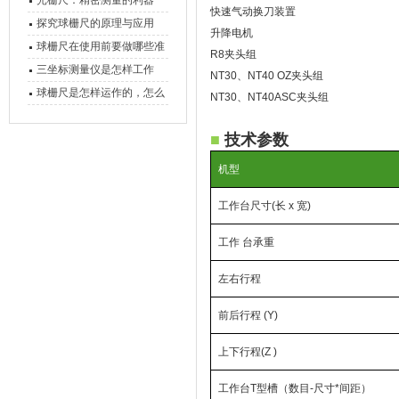
光栅尺：精密测量的利器
快速气动换刀装置
心能力
探究球栅尺的原理与应用
升降电机
球栅尺在使用前要做哪些准
R8夹头组
备工作？
三坐标测量仪是怎样工作
NT30、NT40 OZ夹头组
的，功能有什么优势？
球栅尺是怎样运作的，怎么
NT30、NT40ASC夹头组
样可以简单的安装它
■
技术参数
机型
工作台尺寸(长 x 宽)
工作 台承重
左右行程
前后行程 (Y)
上下行程(Z )
工作台T型槽（数目-尺寸*间距）