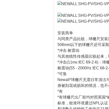
安装简单
与同类产品比较，球栅尺安装
508mm以下的球栅尺还可采
*冲击 耐震动
与其他线性传感器比较起来，
*冲击(11ms IEC 69-2-6)：球栅
耐震动(55 - 2000Hz IEC 68-2
*可靠
Newall*球栅尺无需日常
身被刮花或损坏的情况，也不
*有
*有球栅尺出厂前均对照英国*标
标准，校准环境通过NPL认证，认
和读数头的校验工作均在21