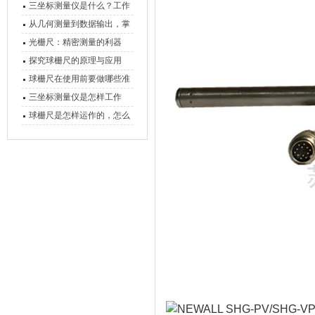
三坐标测量仪是什么？工作
原理、分类与核心功能一次
从几何测量到数据输出，掌
讲清
握万濠影像测量仪的六大核
光栅尺：精密测量的利器
心能力
探究球栅尺的原理与应用
球栅尺在使用前要做哪些准
备工作？
三坐标测量仪是怎样工作
的，功能有什么优势？
球栅尺是怎样运作的，怎么
样可以简单的安装它