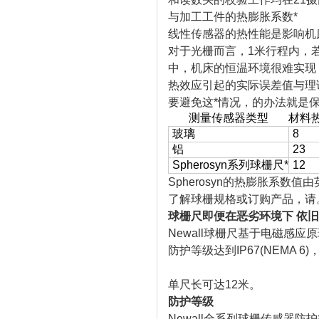
与加工工件的热膨胀系数*
线性传感器的热性能是影响机
对于光栅而言，1米行程内，
中，机床的恒温环境很难实现
热效应引起的实际误差值与理
要避免这*情况，的办法就是
测量传感器类型
材料
玻璃
8
铝
23
Spherosyn系列球栅尺*
12
Spherosyn的热膨胀系数
了解球栅规格或订购产品，请
球栅尺即便在恶劣环境下 依旧
Newall球栅尺基于电磁感
防护等级达到IP67(NEMA 
单尺长可达12米。
防护等级
Newall全系列球栅传感器