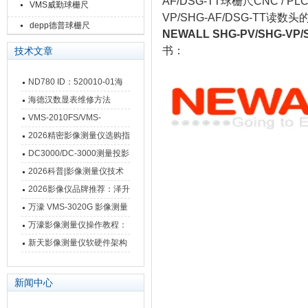
AF/DSG-TT球栅尺CNC 
VMS威勤球栅尺
VP/SHG-AF/DSG-T
depp德普球栅尺
NEWALL SHG-PV/SHG-VP
书：
技术文章
ND780 ID：520010-01海
德汉数显表故障维修内容
海德汉数显表维修方法
VMS-2010FS/VMS-
3020FS/VMS-4030FS手动
2026精密影像测量仪选购指
影像测量仪技术参数
南 靠谱品牌一站式选型推荐
DC3000/DC-3000测量投影
仪万濠数据处理器数显表故
2026科普|影像测量仪技术
障维修方法
原理、分类及选型应用
2026影像仪品牌推荐：泽升
影像测量仪选型指南
万濠 VMS-3020G 影像测量
仪技术规格与应用解析
万濠影像测量仪操作教程：
从开机到出报告，新手也能
新天影像测量仪软硬件架构
快速上手
与测量性能深度剖析
新闻中心