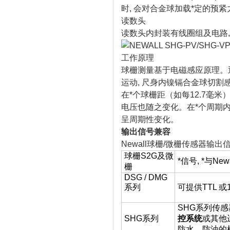
时, 会对合金球加载*定的预紧
读数头
读数头内封装有线圈组及电路,
工作原理
球栅测量基于电磁感应原理。通
运动, 尺身内镍镉合金球切割
在*个球栅距（如每12.7毫
电压也随之变化。在*个周期内
呈周期性变化。
输出信号兼容
Newall球栅/微栅传感器输
球栅S2G及微
*信号, *与Ne
栅
DSG / DMG
系列
可提供TTL 或
SHG系列传感
SHG系列
控系统
或其他
防水、防油的