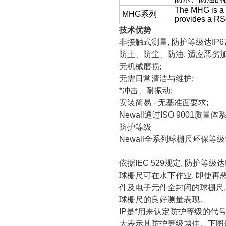
The MHG is a 
MHG系列
provides a RS
技术优势
非接触式测量, 防护等级达IP67(N
防土、防尘、防油, 适应恶劣加
无机械磨损;
无需日常清洁与维护;
*冲击、耐振动;
安装简易 - 无基准面要求;
Newall通过ISO 9001质量体
防护等级
Newall全系列球栅尺环保等级
依据IEC 529规定, 防护等
球栅尺可在水下作业, 即使再
件及电子元件全封闭的球栅尺
球栅尺的良好测量表现。
IP是*用来认定防护等级的代号,
大表示其防护等级越佳。下图