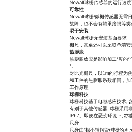
Newall球栅传感器的运行速度
可靠性
Newall球栅/微栅传感器
故障，也不会有轴承磨损等类
易于安装
Newall球栅无安装基面要
栅尺，甚至还可以采取单端安
热膨胀
热膨胀效应是影响加工*度的*
*。
对比光栅尺，以1m的行程为例，
和工件的热膨胀系数相同，加
工作原理
球栅科技
球栅科技基于电磁感应技术, 
有别于其他传感器, 球栅采用
IP67。即便在恶劣环境下, 
尺身
尺身由*根不锈钢管(球栅Spher