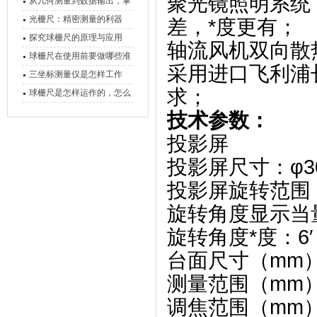
聚光镜照明系统
原理、分类与核心功能一次
从几何测量到数据输出，掌
讲清
握万濠影像测量仪的六大核
光栅尺：精密测量的利器
差，*度更有；
心能力
探究球栅尺的原理与应用
轴流风机双向散
球栅尺在使用前要做哪些准
采用进口飞利浦
备工作？
三坐标测量仪是怎样工作
求；
的，功能有什么优势？
球栅尺是怎样运作的，怎么
样可以简单的安装它
技术参数：
投影屏
投影屏尺寸：φ3
投影屏旋转范围：0
旋转角度显示当量
旋转角度*度：6′
台面尺寸（mm）:
测量范围（mm）:
调焦范围（mm）