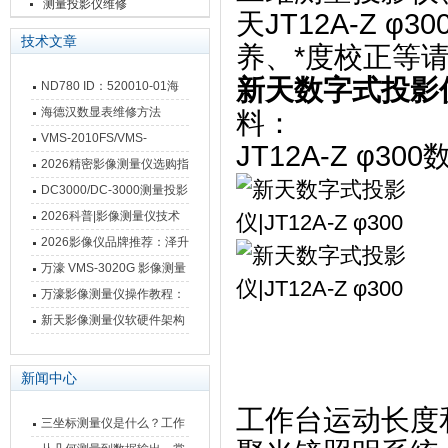
测量投影仪维修
天JT12A-Z 
技术文章
养、*度校正等
新天数字式投影仪|J
ND780 ID：520010-01海
德汉数显表故障维修内容
海德汉数显表维修方法
料：
VMS-2010FS/VMS-
JT12A-Z φ3
3020FS/VMS-4030FS手动
2026精密影像测量仪选购指
影像测量仪技术参数
南 靠谱品牌一站式选型推荐
DC3000/DC-3000测量投影
仪万濠数据处理器数显表故
2026科普|影像测量仪技术
障维修方法
原理、分类及选型应用
2026影像仪品牌推荐：泽升
影像测量仪选型指南
万濠 VMS-3020G 影像测量
仪技术规格与应用解析
万濠影像测量仪操作教程：
从开机到出报告，新手也能
新天影像测量仪软硬件架构
快速上手
与测量性能深度剖析
新闻中心
工作台运动长度
三坐标测量仪是什么？工作