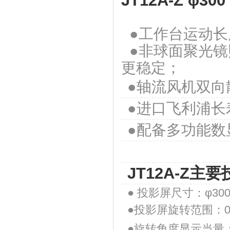
JT12A-Z φ3
●工作台运动长
●非球面聚光镜
更稳定；
●轴流风机双向
●进口飞利浦长
●配备多功能数
JT12A-Z主
●
投影屏尺寸：φ30
●投影屏旋转范围：0°
●旋转角度显示当量：