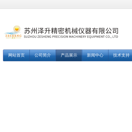
网站首页
公司简介
产品展示
新闻中心
技术支持