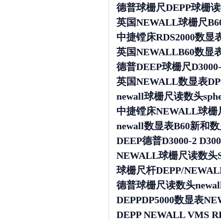
德普球栅尺
DEPP球栅读数
英国
NEWALL球栅尺B
中捷镗床
RDS2000数
英国
NEWALLB60数显
德普
DEEP球栅尺D30
英国
NEWALL数显表DP
newall球栅尺读数头sp
中捷镗床
NEWALL球栅
newall数显表B60新
DEEP德普D3000-2 
NEWALL球栅尺读数头S
球栅尺杆
DEPP/NEWA
德普球栅尺读数头
new
DEPPDP5000数显表
DEPP NEWALL VM