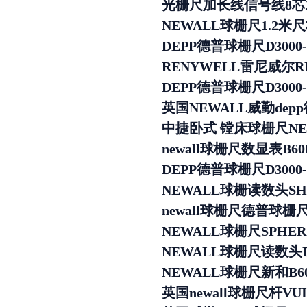
光栅尺加长线信号线
8
NEWALL球栅尺1.2米尺杆
DEPP德普球栅尺D3000
RENYWELL雷尼威尔RD
DEPP德普球栅尺D3000-
英国
NEWALL威勤dep
中捷卧式
镗床球栅尺
N
newall球栅尺数显表
DEPP德普球栅尺D30
NEWALL球栅读数头SH
newall球栅尺德普球栅
NEWALL球栅尺SPHE
NEWALL球栅尺读数头
NEWALL球栅尺新和B6
英国
newall球栅尺杆