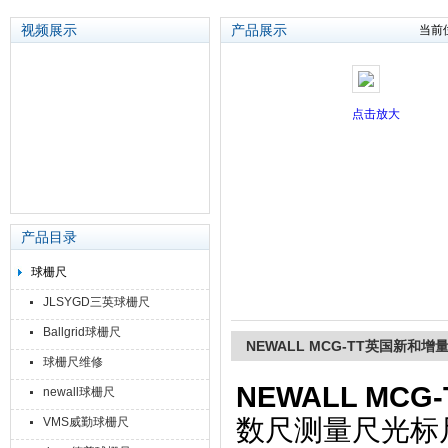
视频展示
产品展示
当前
苏州泽升精密机械仪器有限公司
点击放大
产品目录
球栅尺
JLSYGD三英球栅尺
Ballgrid球栅尺
NEWALL MCG-TT英国新和
球栅尺维修
NEWALL M
newall球栅尺
数尺测量尺光标尺
VMS威勤球栅尺