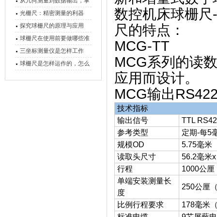
原理、分类与核心功能一次
从几何测量到数据输出，掌
数控机床球栅尺-
讲清
握万濠影像测量仪的六大核
光栅尺：精密测量的利器
心能力
探究球栅尺的原理与应用
尺的特点：
球栅尺在使用前要做哪些准
MCG-TT
备工作？
三坐标测量仪是怎样工作
MCG系列的读
的，功能有什么优势？
球栅尺是怎样运作的，怎么
应用而设计。
样可以简单的安装它
MCG输出RS4
技术指标
输出信号
TTL RS
参考类型
定期-每5
规模OD
5.75毫米
读取头尺寸
56.2毫米
行程
1000公
单端安装测量长
250公厘
度
比例行程要求
178毫米
标准电缆
9芯屏蔽