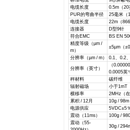
电缆长度
0.5m（2
PUR的弯曲半径
25毫米（
电缆长度
22m（8
连接器
D型9针
符合EMC
BS EN 50
精度等级（µm /
±5µm（±0
m）
分辨率（µm / m）
0.1、0
（0.000
分辨率（英寸）
0.0005
秤材料
碳纤维
辐射磁场
小于1mT
横移率
2MHz（在
累积 / 12月
10g / 9
电源供应
5VDC±5
震动（11ms）
100g / 98
震动（55-
30g / 294
2000Hz）