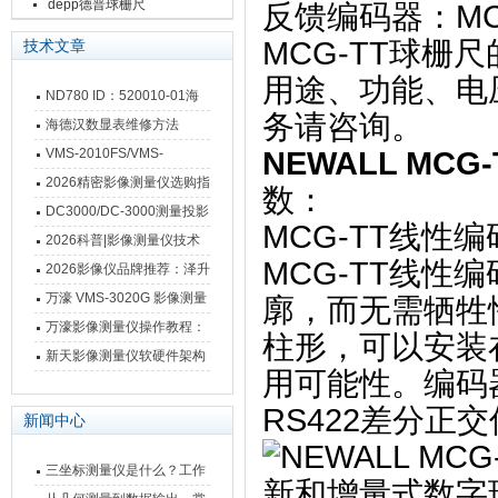
depp德普球栅尺
反馈编码器：MC
MCG-TT球
技术文章
用途、功能、电
ND780 ID：520010-01海
务请咨询。
德汉数显表故障维修内容
海德汉数显表维修方法
VMS-2010FS/VMS-
NEWALL M
3020FS/VMS-4030FS手动
2026精密影像测量仪选购指
数：
影像测量仪技术参数
南 靠谱品牌一站式选型推荐
DC3000/DC-3000测量投影
MCG-TT线性编
仪万濠数据处理器数显表故
2026科普|影像测量仪技术
MCG-TT线
障维修方法
原理、分类及选型应用
2026影像仪品牌推荐：泽升
影像测量仪选型指南
万濠 VMS-3020G 影像测量
廓，而无需牺牲
仪技术规格与应用解析
万濠影像测量仪操作教程：
柱形，可以安装
从开机到出报告，新手也能
新天影像测量仪软硬件架构
用可能性。编码
快速上手
与测量性能深度剖析
RS422差分正
新闻中心
三坐标测量仪是什么？工作