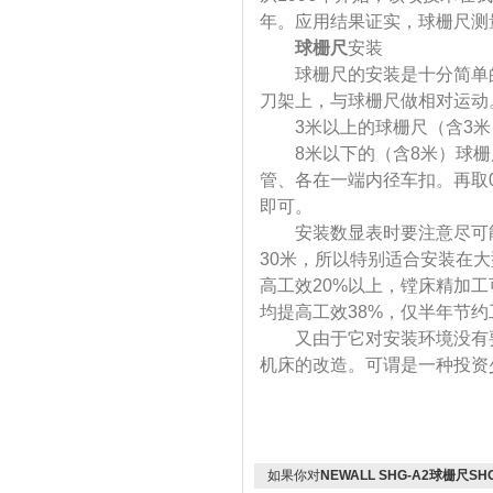
年。应用结果证实，球栅尺测
球栅尺
安装
球栅尺的安装是十分简单的
刀架上，与球栅尺做相对运动
3米以上的球栅尺（含3米）
8米以下的（含8米）球栅尺
管、各在一端内径车扣。再取
即可。
安装数显表时要注意尽可能
30米，所以特别适合安装在
高工效20%以上，镗床精加工
均提高工效38%，仅半年节约
又由于它对安装环境没有要
机床的改造。可谓是一种投资
如果你对
NEWALL SHG-A2球栅尺SH