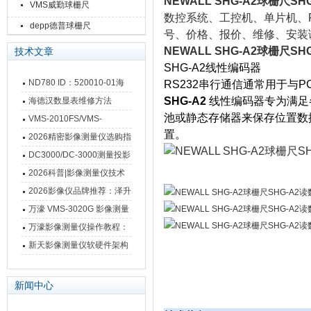
NEWALL SHG-A2球栅尺SH
VMS威勤球栅尺
数控系统、工控机、单片机、PL
depp德普球栅尺
号、价格、报价、维修、安装
NEWALL SHG-A2球栅尺SH
技术文章
SHG-A2线性编码器
ND780 ID：520010-01海
RS232串行通信通常用于与PC
德汉数显表故障维修内容
SHG-A2
线性编码器专为
满足
海德汉数显表维修方法
池或静态存储器来保存位置数
VMS-2010FS/VMS-
置。
3020FS/VMS-4030FS手动
2026精密影像测量仪选购指
影像测量仪技术参数
南 靠谱品牌一站式选型推荐
DC3000/DC-3000测量投影
仪万濠数据处理器数显表故
2026科普|影像测量仪技术
障维修方法
原理、分类及选型应用
2026影像仪品牌推荐：泽升
影像测量仪选型指南
万濠 VMS-3020G 影像测量
仪技术规格与应用解析
万濠影像测量仪操作教程：
从开机到出报告，新手也能
新天影像测量仪软硬件架构
快速上手
与测量性能深度剖析
新闻中心