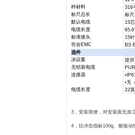
秤材料
31
标尺总长
标尺
默认电缆
15芯
电缆长度
65.
标准接头
15针
符合EMC
BS 
选件
决议案
提供
无铠装电缆
PU
连接器
•IP
•无
电缆长度
22
3，安装简便，对安装面无加
4，抗冲击指标100g、耐振动