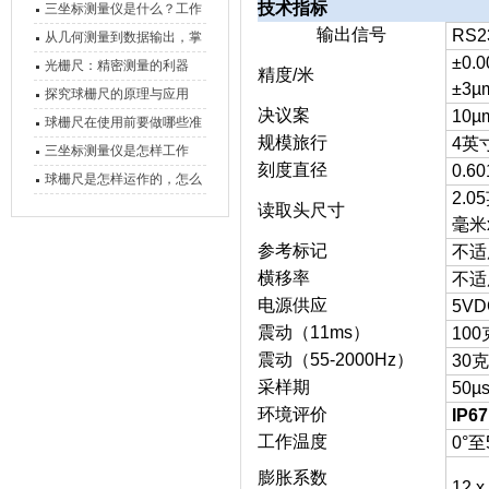
技术指标
三坐标测量仪是什么？工作
输出信号
RS2
原理、分类与核心功能一次
从几何测量到数据输出，掌
±0.
讲清
握万濠影像测量仪的六大核
光栅尺：精密测量的利器
精度/米
±3µ
心能力
探究球栅尺的原理与应用
决议案
10µ
球栅尺在使用前要做哪些准
规模旅行
4英
备工作？
三坐标测量仪是怎样工作
刻度直径
0.6
的，功能有什么优势？
球栅尺是怎样运作的，怎么
2.0
样可以简单的安装它
读取头尺寸
毫米
参考标记
不适
横移率
不适
电源供应
5VD
震动（11ms）
100
震动（55-2000Hz）
30克
采样期
50µ
环境评价
IP6
工作温度
0°至
膨胀系数
12 x