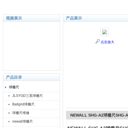
视频展示
产品展示
苏州泽升精密机械仪器有限公司
点击放大
产品目录
球栅尺
JLSYGD三英球栅尺
Ballgrid球栅尺
球栅尺维修
NEWALL SHG-A2球栅尺SHG
newall球栅尺