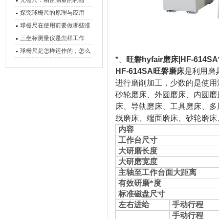
光栅尺：精密测量的利器
心能力
探究球栅尺的原理与应用
球栅尺在使用前要做哪些准
备工作？
三坐标测量仪是怎样工作
的，功能有什么优势？
球栅尺是怎样运作的，怎么
*、
旺磐hyfair磨床|HF-6
样可以简单的安装它
HF-614SA
旺磐磨床
是利用磨
进行磨削加工，少数的是使用
砂轮磨床
、外圆磨床、内圆磨
床、导轨磨床、工具磨床、多
线磨床、端面磨床、砂轮磨床
内容
工作台尺寸
大研磨长度
大研磨宽度
主轴至工作台面大距离
有效研磨*度
标准磁盘尺寸
左右进给
手动行程
手动行程