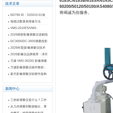
618SC/618SB/618SA/614S
技术文章
60200/50120/50100/AS40
将竭诚为你服务。
ND780 ID：520010-01海
德汉数显表故障维修内容
海德汉数显表维修方法
VMS-2010FS/VMS-
3020FS/VMS-4030FS手动
2026精密影像测量仪选购指
影像测量仪技术参数
南 靠谱品牌一站式选型推荐
DC3000/DC-3000测量投影
仪万濠数据处理器数显表故
2026科普|影像测量仪技术
障维修方法
原理、分类及选型应用
2026影像仪品牌推荐：泽升
影像测量仪选型指南
万濠 VMS-3020G 影像测量
仪技术规格与应用解析
万濠影像测量仪操作教程：
从开机到出报告，新手也能
新天影像测量仪软硬件架构
快速上手
与测量性能深度剖析
新闻中心
三坐标测量仪是什么？工作
原理、分类与核心功能一次
从几何测量到数据输出，掌
讲清
握万濠影像测量仪的六大核