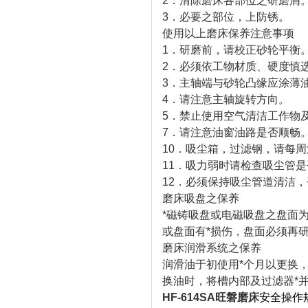
2．清除磨床各部位之研磨屑
3．必要之部位，上防锈。
使用以上磨床保养注意事项
1．研磨前，请校正砂轮平衡
2．必须依工物材质、硬度慎
3．主轴端与砂轮凸缘应涂薄
4．请注意主轴旋转方向。
5．禁止使用空气清洁工作物
7．请注意油窗油路是否顺畅
10．吸尘箱，过滤钢，请每周
11．吸力弱时请检查吸尘管
12．必须保持吸尘管道清洁
磨床吸盘之保养
*磁铸吸盘或电磁吸盘之盘面
或盘面有*损伤，盘面必须再
磨床润滑系统之保养
润滑油于初使用*个月以更换，
换油时，将槽内部及过滤器*
HF-614SA
旺磐磨床
安全操作