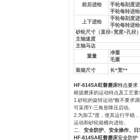
前后进给
手轮每刻度进
手轮每转进给
手轮每刻度进
上下进给
手轮每转进给
砂轮尺寸（直径×宽度×孔径
主轴速度
主轴马达
净重
重量
毛重
装箱尺寸
长*宽**
HF-614SA
旺磐磨床
特点要求
根据磨床的运动特点及工艺要
1.砂轮的旋转运动*般不要
可采用Y-三角形降压启动。
2.为加工*度，使其运行平
运动和砂轮箱横向进给。
二、
安全防护、安全操作、日
HF-614SA
旺磐磨床
安全防护