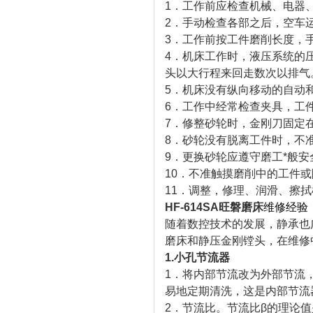
1．工作前应检查机械、电器
2．手动检查各部之后，空车
3．工作前按工件磨削长度，
4．机床工作时，液压系统的
头以大行程来回走数次以排气
5．机床没有纵向移动的自动
6．工作中经常检查夹具，工
7．修整砂轮时，金刚刀固定
8．砂轮没有脱离工件时，不
9．更换砂轮应遵守磨工*般安
10．不准触摸磨削中的工件
11．调整，修理、润滑、擦
HF-614SA
旺磐磨床
维修经验
随着数控技术的发展，静承也
磨床和静压金刚镗头，在维修
1.小孔节流器
1．将内部节流改为外部节流
易地定期清洗，这是内部节流
2．节流比。节流比β的理论值是