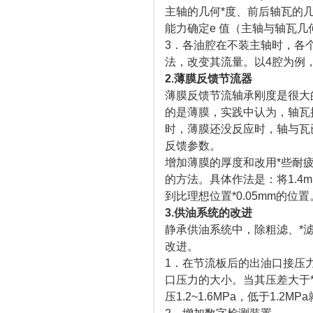
主轴的几何*度、前后轴瓦的
能力确定e 值（主轴与轴瓦几
3．各油腔在不装主轴时，各
法，改变其流量。以4腔为例，*
2.薄膜反馈节流器
薄膜反馈节流轴承刚度是很大
的是薄膜，实践中认为，轴瓦
时，薄膜还没反应时，轴与瓦
反馈参数。
增加薄膜的厚度和改用*些耐
的方法。具体作法是：将1.4
到比理想位置*0.05mm的
3.供油系统的改进
静承供油系统中，除粗滤、*
改进。
1．在节流板后的出油口接压
口压力的大小。当其压差大于
压1.2~1.6MPa，低于1.2M