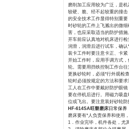
磨削加工应用较为广泛，是机
较硬、脆、经不起较重的撞击
的安全技术工作显得特别重要
时砂轮的工件上飞溅出的微细
害，也应采取适当的防护措施
开车前应认真地对机床进行检
润滑，润滑后进行试车，确认
装卡工件时要注意卡正、卡紧
开始工作时，应用手调方式，
轮。需要用挡铁控制工作台往
更换砂轮时，必须*行外观检
轮时必须按规定的方法和要求
工人在工作中要戴好防护眼镜
要在停机后进行。用磁力吸盘
位或飞出。要注意装好砂轮防
HF-614SA
旺磐磨床
日常保养
磨床要有*人负责保养和使用
1．作业完毕，机件各处，尤